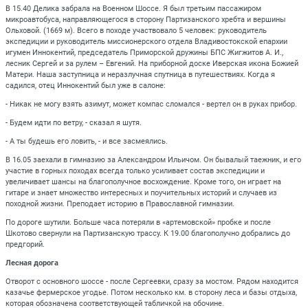
В 15.40 Делика забрала на Военном Шоссе. Я был третьим пассажиром
микроавтобуса, направляющегося в сторону Партизанского хребта и вершины
Ольховой. (1669 м). Всего в походе участвовало 5 человек: руководитель
экспедиции и руководитель миссионерского отдела Владивостокской епархии
игумен Иннокентий, председатель Приморской дружины БПС Жигжитов А. И.,
лесник Сергей и за рулем – Евгений. На приборной доске Иверская икона Божией
Матери. Наша заступница и неразлучная спутница в путешествиях. Когда я
садился, отец Иннокентий был уже в салоне:
- Никак не могу взять азимут, может компас сломался - вертел он в руках прибор.
- Будем идти по ветру, - сказал я шутя.
- А ты будешь его ловить, - и все засмеялись.
В 16.05 заехали в гимназию за Александром Ильичом. Он бывалый таежник, и его
участие в горных походах всегда только усиливает состав экспедиции и
увеличивает шансы на благополучное восхождение. Кроме того, он играет на
гитаре и знает множество интересных и поучительных историй и случаев из
походной жизни. Преподает историю в Православной гимназии.
По дороге шутили. Больше часа потеряли в «артемовской» пробке и после
Шкотово свернули на Партизанскую трассу. К 19.00 благополучно добрались до
предгорий.
Лесная дорога
Отворот с основного шоссе - после Сергеевки, сразу за мостом. Рядом находится
казачье фермерское угодье. Потом несколько км. в сторону леса и базы отдыха,
которая обозначена соответствующей табличкой на обочине.