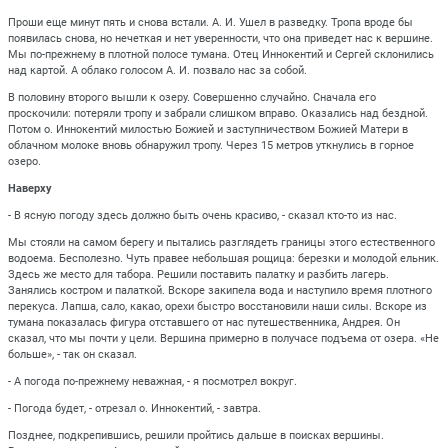
Проши еще минут пять и снова встали. А. И. Ушел в разведку. Тропа вроде бы
появилась снова, но нечеткая и нет уверенности, что она приведет нас к вершине.
Мы по-прежнему в плотной полосе тумана. Отец Иннокентий и Сергей склонились
над картой. А облако голосом А. И. позвало нас за собой.
В половину второго вышли к озеру. Совершенно случайно. Сначала его
проскочили: потеряли тропу и забрали слишком вправо. Оказались над бездной.
Потом о. Иннокентий милостью Божией и заступничеством Божией Матери в
облачном молоке вновь обнаружил тропу. Через 15 метров уткнулись в горное
озеро.
Наверху
- В ясную погоду здесь должно быть очень красиво, - сказал кто-то из нас.
Мы стояли на самом берегу и пытались разглядеть границы этого естественного
водоема. Бесполезно. Чуть правее небольшая рощица: березки и молодой ельник.
Здесь же место для табора. Решили поставить палатку и разбить лагерь.
Занялись костром и палаткой. Вскоре закипела вода и наступило время плотного
перекуса. Лапша, сало, какао, орехи быстро восстановили наши силы. Вскоре из
тумана показалась фигура отставшего от нас путешественника, Андрея. Он
сказал, что мы почти у цели. Вершина примерно в получасе подъема от озера. «Не
больше», - так он сказал.
- А погода по-прежнему неважная, - я посмотрел вокруг.
- Погода будет, - отрезал о. Иннокентий, - завтра.
Позднее, подкрепившись, решили пройтись дальше в поисках вершины.