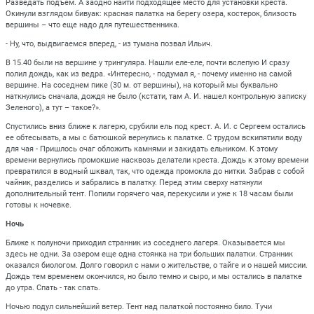
Разведать подъем. А заодно найти подходящее место для установки креста.
Окинули взглядом бивуак: красная палатка на берегу озера, костерок, близость
вершины – что еще надо для путешественника.
- Ну, что, выдвигаемся вперед, - из тумана позвал Ильич.
В 15.40 были на вершине у трингуляра. Нашли еле-еле, почти вслепую И сразу
полил дождь, как из ведра. «Интересно, - подумал я, - почему именно на самой
вершине. На соседнем пике (30 м. от вершины), на который мы буквально
наткнулись сначала, дождя не было (кстати, там А. И. нашел контрольную записку
Зеленого), а тут – такое?».
Спустились вниз ближе к лагерю, срубили ель под крест. А. И. с Сергеем остались
ее обтесывать, а мы с батюшкой вернулись к палатке. С трудом вскипятили воду
для чая - Пришлось очаг обложить камнями и закидать ельником. К этому
времени вернулись промокшие насквозь делатели креста. Дождь к этому времени
превратился в водный шквал, так, что одежда промокла до нитки. Забрав с собой
чайник, разделись и забрались в палатку. Перед этим сверху натянули
дополнительный тент. Попили горячего чая, перекусили и уже к 18 часам были
готовы к ночевке.
Ночь
Ближе к полуночи приходил странник из соседнего лагеря. Оказывается мы
здесь не одни. За озером еще одна стоянка на три больших палатки. Странник
оказался биологом. Долго говорил с нами о жительстве, о тайге и о нашей миссии.
Дождь тем временем окончился, но было темно и сыро, и мы остались в палатке
до утра. Спать - так спать.
Ночью подул сильнейший ветер. Тент над палаткой постоянно било. Тучи