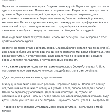
Через час остановились еще раз. Подъем очень крутой. Одинокий турист остался
где-то в получасе от нас. Пошел высокогорный пояс. Рация перестала доставать
до лагеря. Здесь попрохладней. Чувствуется, что ветерок покрепчал, да и
растительность изменилась: березки поменьше, больше хвойных, брусничник,
местами мох. Батюшка даже отыскал где-то лаванду и сфотографировал. А я все
пытался найти достойное для иконы место среди берез и кленов, чтобы
запечатлеть ее образ. Наверху растительность обещала быть скудной.
Пока сидели на привалах устраивали небольшие перекусы. Очень хороша в этих
целях оказалась курага.
Постепенно тропа стала забирать влево. Ольховый ключ остался где-то за спиной,
и не слышно было уже шума вод. На одном из привалов мы вдруг обнаружили, что
вокруг нас туман. К этому времени дело дошло уже до «сникерсов», а редкие
березы приняли причудливые полукарликовые очертания.
- Ни с каким деревом икона так не гармонирует, как с березой, - сказал А. И. и,
посмотрев на проплывающую мимо дымку, добавил: мы в центре облака.
- Да, - подумал я, - как в сказке, кругом пелена.
К часу дня вышли на каменные россыпи. Огромные валуны. Связи нет, солнца
нет, туманная мгла и ничего невидно. Пустота: слева, справа, впереди и позади.
Стоим по видимому у ориентира. Деревянная конструкция, отдаленно
напоминающая крест. Сильный ветер, чтобы общаться приходиться кричать. Куда
идти? Тропы уже нет или мы ее потеряли. Видимость почти нулевая – метров 5-10.
- Наверное тут снимался мультфильм про ежика в тумане, - мелькнуло в моей
голове.