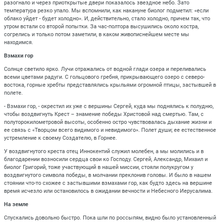
разогнало и через приоткрытые двери показалось звездное небо. Зато
температура резко упало. Мы вспомнили, как накануне биолог подметил: «если
облако уйдет - будет холодно». И, действительно, стало холодно, причем так, что
утром встали со второй попытки. За час-полтора высушились около костра,
согрелись и только потом заметили, в каком живописнейшем месте мы
находимся.
Взмахи гор
Солнце светило ярко. Лучи отражались от водной глади озера и переливались
всеми цветами радуги. С гольцового гребня, прикрывающего озеро с северо-
востока, горные хребты представлялись крыльями огромной птицы, застывшей в
полете.
- Взмахи гор, - окрестил их уже с вершины Сергей, куда мы поднялись к полудню,
чтобы воздвигнуть Крест – знамение победы Христовой над смертью. Там, с
полуторокилометровой высоты, особенно остро чувствовалась дыхание жизни и
ее связь с «Творцом всего видимого и невидимого». Полет души; ее естественное
устремление к своему Создателю, в Горнее.
У воздвигнутого креста отец Иннокентий служил молебен, а мы молились и в
благодарении возносили сердца свои ко Господу. Сергей, Александр, Михаил и
биолог Григорий, тоже участвующий в нашей миссии, стояли полукругом у
воздвигнутого символа победы, в молчании преклонив головы. И было в нашем
стоянии что-то схожее с застывшими взмахами гор, как будто здесь на вершине
время исчезло или остановилось в ожидании вечности и Небесного Иерусалима.
На земле
Спускались довольно быстро. Пока шли по россыпям, видно было установленный