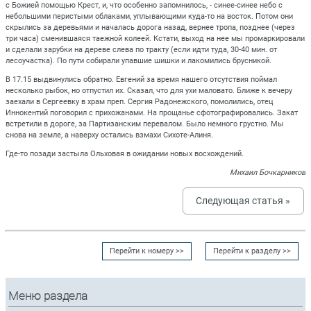
с Божией помощью Крест, и, что особенно запомнилось, - синее-синее небо с
небольшими перистыми облаками, уплывающими куда-то на восток. Потом они
скрылись за деревьями и началась дорога назад, вернее тропа, позднее (через
три часа) сменившаяся таежной колеей. Кстати, выход на нее мы промаркировали
и сделали зарубки на дереве слева по тракту (если идти туда, 30-40 мин. от
лесоучастка). По пути собирали упавшие шишки и лакомились брусникой.
В 17.15 выдвинулись обратно. Евгений за время нашего отсутствия поймал
несколько рыбок, но отпустил их. Сказал, что для ухи маловато. Ближе к вечеру
заехали в Сергеевку в храм преп. Сергия Радонежского, помолились, отец
Иннокентий поговорил с прихожанами. На прощанье сфотографировались. Закат
встретили в дороге, за Партизанским перевалом. Было немного грустно. Мы
снова на земле, а наверху остались взмахи Сихоте-Алиня.
Где-то позади застыла Ольховая в ожидании новых восхождений.
Михаил Бочкарников
Следующая статья »
Перейти к номеру >>
Перейти к разделу >>
Меню раздела