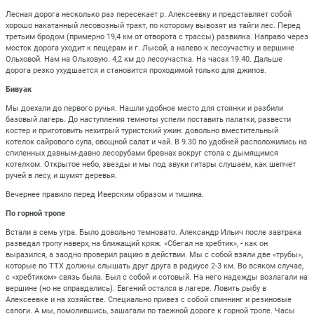
Лесная дорога несколько раз пересекает р. Алексеевку и представляет собой
хорошо накатанный лесовозный тракт, по которому вывозят из тайги лес. Перед
третьим бродом (примерно 19,4 км от отворота с трассы) развилка. Направо через
мосток дорога уходит к пещерам и г. Лысой, а налево к лесоучастку и вершине
Ольховой. Нам на Ольховую. 4,2 км до лесоучастка. На часах 19.40. Дальше
дорога резко ухудшается и становится проходимой только для джипов.
Бивуак
Мы доехали до первого ручья. Нашли удобное место для стоянки и разбили
базовый лагерь. До наступления темноты успели поставить палатки, развести
костер и приготовить нехитрый туристский ужин: довольно вместительный
котелок сайрового супа, овощной салат и чай. В 9.30 по удобней расположились на
спиленных давным-давно лесорубами бревнах вокруг стола с дымящимся
котелком. Открытое небо, звезды и мы под звуки гитары слушаем, как шепчет
ручей в лесу, и шумят деревья.
Вечернее правило перед Иверским образом и тишина.
По горной тропе
Встали в семь утра. Было довольно темновато. Александр Ильич после завтрака
разведал тропу наверх, на ближащий кряж. «Сбегал на хребтик», - как он
выразился, а заодно проверил рацию в действии. Мы с собой взяли две «трубы»,
которые по ТТХ должны слышать друг друга в радиусе 2-3 км. Во всяком случае,
с «хребтиком» связь была. Был с собой и сотовый. На него надежды возлагали на
вершине (но не оправдались). Евгений остался в лагере. Ловить рыбу в
Алексеевке и на хозяйстве. Специально привез с собой спиннинг и резиновые
сапоги. А мы, помолившись, зашагали по таежной дороге к горной тропе. Часы