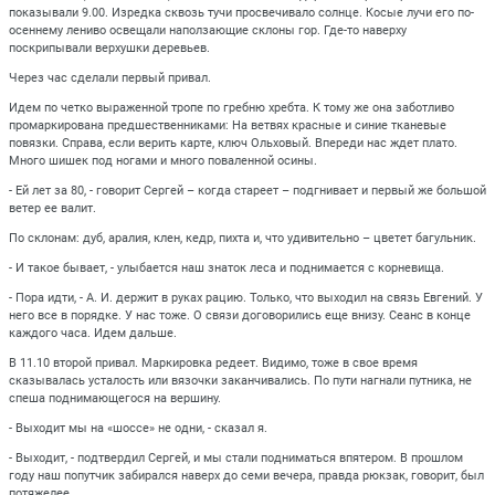
показывали 9.00. Изредка сквозь тучи просвечивало солнце. Косые лучи его по-
осеннему лениво освещали наползающие склоны гор. Где-то наверху
поскрипывали верхушки деревьев.
Через час сделали первый привал.
Идем по четко выраженной тропе по гребню хребта. К тому же она заботливо
промаркирована предшественниками: На ветвях красные и синие тканевые
повязки. Справа, если верить карте, ключ Ольховый. Впереди нас ждет плато.
Много шишек под ногами и много поваленной осины.
- Ей лет за 80, - говорит Сергей – когда стареет – подгнивает и первый же большой
ветер ее валит.
По склонам: дуб, аралия, клен, кедр, пихта и, что удивительно – цветет багульник.
- И такое бывает, - улыбается наш знаток леса и поднимается с корневища.
- Пора идти, - А. И. держит в руках рацию. Только, что выходил на связь Евгений. У
него все в порядке. У нас тоже. О связи договорились еще внизу. Сеанс в конце
каждого часа. Идем дальше.
В 11.10 второй привал. Маркировка редеет. Видимо, тоже в свое время
сказывалась усталость или вязочки заканчивались. По пути нагнали путника, не
спеша поднимающегося на вершину.
- Выходит мы на «шоссе» не одни, - сказал я.
- Выходит, - подтвердил Сергей, и мы стали подниматься впятером. В прошлом
году наш попутчик забирался наверх до семи вечера, правда рюкзак, говорит, был
потяжелее.