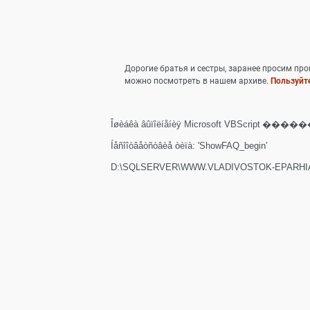
Дорогие братья и сестры, заранее просим пр
можно посмотреть в нашем архиве.
Пользуйте
Îøèáêà âûïîëíåíèÿ Microsoft VBScript
������ '
Íåñîîòâåòñòâèå òèïà: 'ShowFAQ_begin'
D:\SQLSERVER\WWW.VLADIVOSTOK-EPARHIA.RU\S