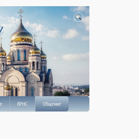
е
ВРНС
Общение