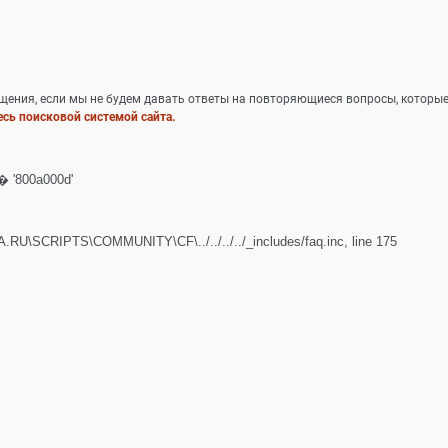
ощения, если мы не будем давать ответы на повторяющиеся вопросы, которы
сь поисковой системой сайта.
800a000d'
CRIPTS\COMMUNITY\CF\../../../../_includes/faq.inc
, line 175