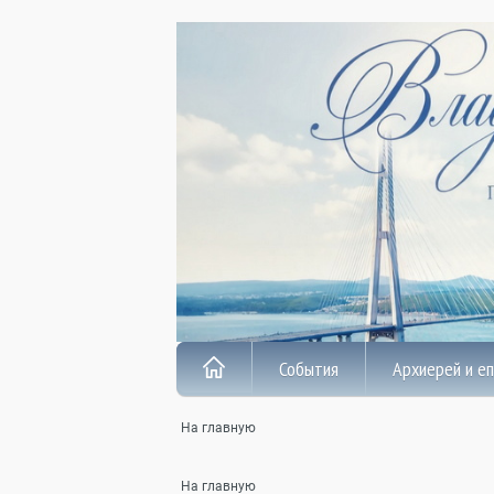
События
Архиерей и е
На главную
На главную