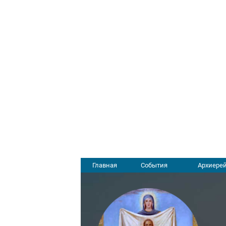
Главная
События
Архиерей