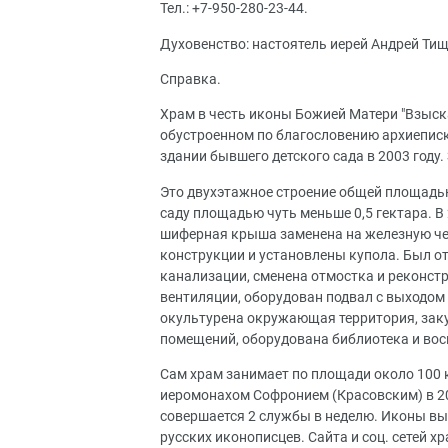
Тел.: +7-950-280-23-44.
Духовенство: настоятель иерей Андрей Тищ
Справка.
Храм в честь иконы Божией Матери "Взыск
обустроенном по благословению архиепис
здании бывшего детского сада в 2003 году.
Это двухэтажное строение общей площадью
саду площадью чуть меньше 0,5 гектара. В
шиферная крыша заменена на железную че
конструкции и установлены купола. Был о
канализации, сменена отмостка и реконст
вентиляции, оборудован подвал с выходом 
окультурена окружающая территория, заку
помещений, оборудована библиотека и вос
Сам храм занимает по площади около 100 к
иеромонахом Софронием (Красовским) в 20
совершается 2 службы в неделю. Иконы вы
русских иконописцев. Сайта и соц. сетей 