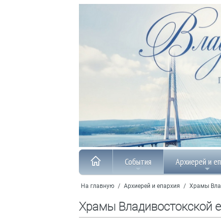
События
Архиерей и е
На главную
/
Архиерей и епархия
/
Храмы Вла
Храмы Владивостокской 