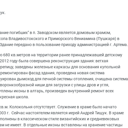
ук.
ание погибших" в п. Заводском является домовым храмом,
копа Владивостокского и Приморского Вениамина (Пушкаря) в
 Здание передано в пользование приходу администрацией г. Артема.
 680 кв.метров на территории ранее принадлежавшей детскому
 2012 году была совершена реконструкция здания: ветхая
репицу, заведены железные каркасы для основания купольной
тремонтирован фасад здания, проведена новая система
руирован дымоход для печной системы отопления, очищена система
воронкообразной ниши для загрузки с улицы дров и угля,
плены иконы в алтарь, произведен внутренний ремонт всех
кресная школа.
в.м. Колокольня отсутствует. Служение в храме было начато
03 г. Сейчас настоятелем является иерей Андрей Тищук. В храме
полнены в классическом стиле византийских и средневековых
храм не имеет. В отдельные иконы вставлены на хранение частицы