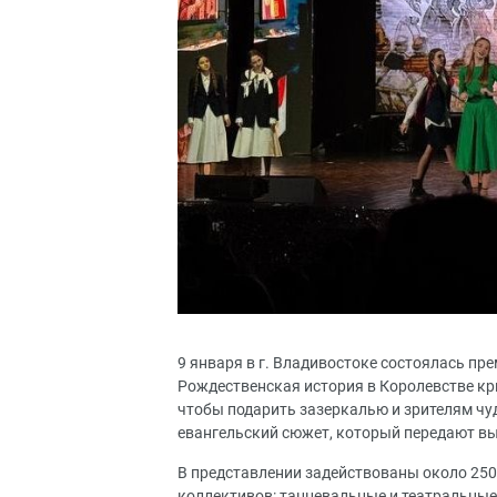
9 января в г. Владивостоке состоялась п
Рождественская история в Королевстве кри
чтобы подарить зазеркалью и зрителям чу
евангельский сюжет, который передают в
В представлении задействованы около 250 
коллективов: танцевальные и театральные