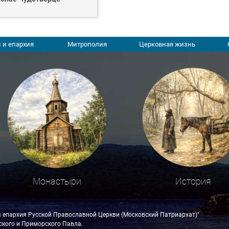
 и епархия
Митрополия
Церковная жизнь
Монастыри
История
я епархия Русской Православной Церкви (Московский Патриархат)"
кого и Приморского Павла.