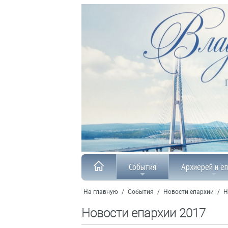
События
Архиерей и е
На главную
/
События
/
Новости епархии
/
Н
Новости епархии 2017