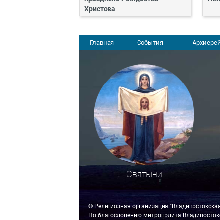
Христова
Главная
События
Архиерей
Святыни
© Религиозная организация "Владивостокска
По благословению митрополита Владивостокс