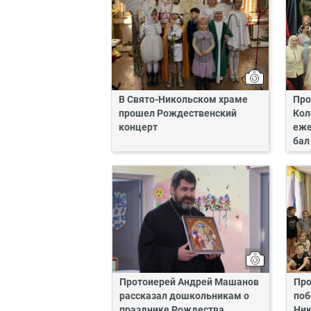
В Свято-Никольском храме
Про
прошел Рождественский
Кол
концерт
еже
бал
Протоиерей Андрей Машанов
Про
рассказал дошкольникам о
поб
празднике Рождества
Ник