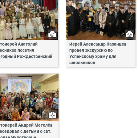
тоиерей Анатолий
Иерей Александр Казанцев
есников посетил
провел экскурсию по
годный Рождественский
Успенскому храму для
школьников
тоиерей Андрей Метелёв
еседовал с детьми о свт.
олае Чудотворце