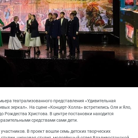
ремьера театрализованного представления «Удивительная
вых зеркал». На сцене «Концерт-Холла» встретились Оля и Яло,
до Рождества Христова. В центре постановки находится
ыразительными средствами сами дети.
участников. В проект вошли семь детских творческих
 студии, цирковая студия, молодёжный отдел Владивостокской