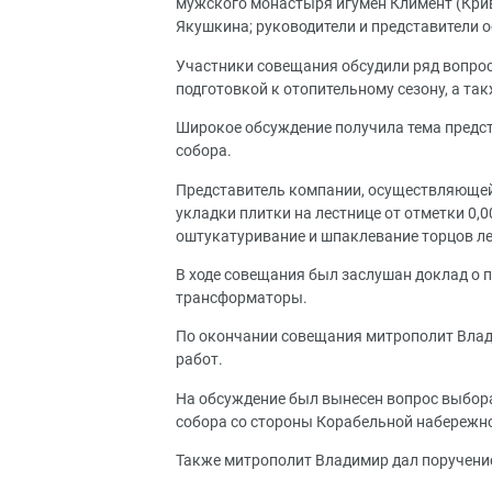
мужского монастыря игумен Климент (Крив
Якушкина; руководители и представители
Участники совещания обсудили ряд вопрос
подготовкой к отопительному сезону, а та
Широкое обсуждение получила тема предс
собора.
Представитель компании, осуществляющей 
укладки плитки на лестнице от отметки 0,
оштукатуривание и шпаклевание торцов л
В ходе совещания был заслушан доклад о 
трансформаторы.
По окончании совещания митрополит Влад
работ.
На обсуждение был вынесен вопрос выбора
собора со стороны Корабельной набережн
Также митрополит Владимир дал поручени