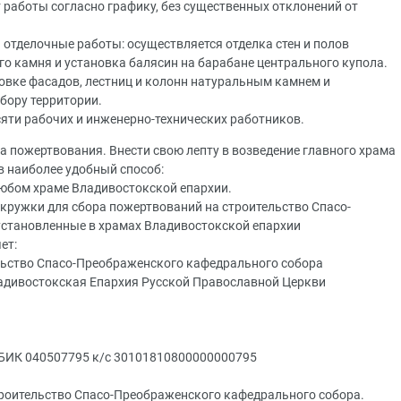
работы согласно графику, без существенных отклонений от
 отделочные работы: осуществляется отделка стен и полов
о камня и установка балясин на барабане центрального купола.
вке фасадов, лестниц и колонн натуральным камнем и
бору территории.
сяти рабочих и инженерно-технических работников.
а пожертвования. Внести свою лепту в возведение главного храма
 наиболее удобный способ:
любом храме Владивостокской епархии.
 кружки для сбора пожертвований на строительство Спасо-
установленные в храмах Владивостокской епархии
ет:
льство Спасо-Преображенского кафедрального собора
ладивостокская Епархия Русской Православной Церкви
 БИК 040507795 к/с 30101810800000000795
троительство Спасо-Преображенского кафедрального собора.