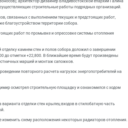
оносов); архитектор-дизайнер Владивостокской епархии Галина
 осуществляющих строительные работы подрядных организаций.
ов, связанных с выполнением текущих и предстоящих работ,
кже благоустройством территории собора.
тоящих работ по промывке и опрессовке системы отопления
отделку камнем стен и полов собора доложил о завершении
000 до отметки +22,800. В ближайшее время будут произведены
естничных маршей и монтаж сапожков.
проведении повторного расчета нагрузок энергопотребителей на
имир осмотрел строительную площадку и ознакомился с ходом
 варианта отделки стен крылец входов в стилобатную часть
ой.
е изменить схему расположения некоторых радиаторов отопления.