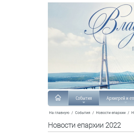
События
Архиерей и е
На главную
/
События
/
Новости епархии
/
Н
Новости епархии 2022