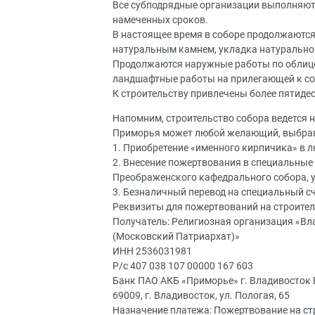
Все субподрядные организации выполняют 
намеченных сроков.
В настоящее время в соборе продолжаются
натуральным камнем, укладка натуральног
Продолжаются наружные работы по облицо
ландшафтные работы на прилегающей к со
К строительству привлечены более пятиде
Напомним, строительство собора ведется н
Приморья может любой желающий, выбрав
1. Приобретение «именного кирпичика» в 
2. Внесение пожертвования в специальные
Преображенского кафедрального собора, 
3. Безналичный перевод на специальный сч
Реквизиты для пожертвований на строите
Получатель: Религиозная организация «В
(Московский Патриархат)»
ИНН 2536031981
Р/с 407 038 107 00000 167 603
Банк ПАО АКБ «Приморье» г. Владивосток
69009, г. Владивосток, ул. Пологая, 65
Назначение платежа: Пожертвование на с