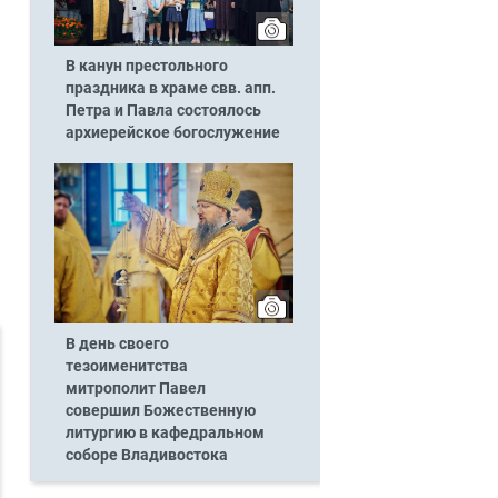
В канун престольного
праздника в храме свв. апп.
Петра и Павла состоялось
архиерейское богослужение
В день своего
тезоименитства
митрополит Павел
совершил Божественную
литургию в кафедральном
соборе Владивостока