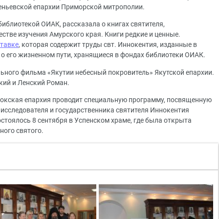
сеньевской епархии Приморской митрополии.
иблиотекой ОИАК, рассказала о книгах святителя,
стве изучения Амурского края. Книги редкие и ценные.
тавке
, которая содержит труды свт. Иннокентия, изданные в
 о его жизненном пути, хранящиеся в фондах библиотеки ОИАК.
ьного фильма «Якутии небесный покровитель» Якутской епархии.
кий и Ленский Роман.
токская епархия проводит специальную программу, посвященную
исследователя и государственника святителя Иннокентия
тоялось 8 сентября в Успенском храме, где была открыта
ного святого.