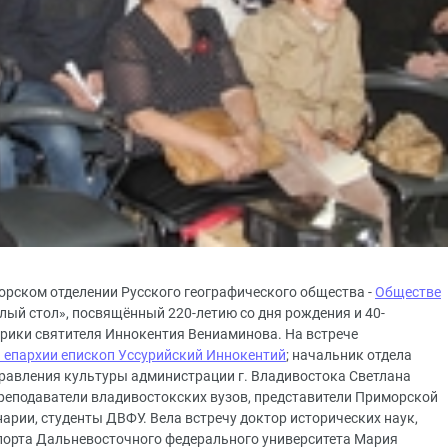
орском отделении Русского географического общества -
Обществе
глый стол», посвящённый 220-летию со дня рождения и 40-
рики святителя Иннокентия Вениаминова. На встрече
 епархии епископ Уссурийский Иннокентий
; начальник отдела
равления культуры администрации г. Владивостока Светлана
реподаватели владивостокских вузов, представители Приморской
арии, студенты ДВФУ. Вела встречу доктор исторических наук,
порта Дальневосточного федерального университета Мария