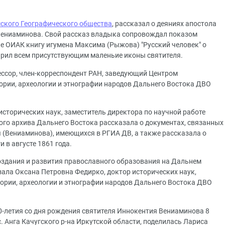
сского Географического общества
, рассказал о деяниях апостола
 Вениаминова. Свой рассказ владыка сопровождал показом
ке ОИАК книгу игумена Максима (Рыжова) "Русский человек" о
арил всем присутствующим маленьие иконы святителя.
ессор, член-корреспондент РАН, заведующий Центром
ории, археологии и этнографии народов Дальнего Востока ДВО
сторических наук, заместитель директора по научной работе
ого архива Дальнего Востока рассказала о документах, связанных
 (Вениаминова), имеющихся в РГИА ДВ, а также рассказала о
 в августе 1861 года.
создания и развития православного образования на Дальнем
азала Оксана Петровна Федирко, доктор исторических наук,
ории, археологии и этнографии народов Дальнего Востока ДВО
-летия со дня рождения святителя Иннокентия Вениаминова 8
 с. Анга Качугского р-на Иркутской области, поделилась Лариса