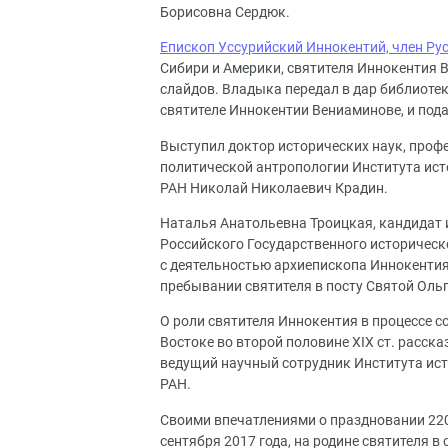
Борисовна Сердюк.
Епископ Уссурийский Иннокентий, член Ру
Сибири и Америки, святителя Иннокентия
слайдов. Владыка передал в дар библиоте
святителе Иннокентии Вениаминове, и под
Выступил доктор исторических наук, проф
политической антропологии Института ист
РАН Николай Николаевич Крадин.
Наталья Анатольевна Троицкая, кандидат и
Российского Государственного историческ
с деятельностью архиепископа Иннокентия
пребывании святителя в посту Святой Ольги
О роли святителя Иннокентия в процессе 
Востоке во второй половине ХIX ст. расск
ведущий научный сотрудник Института ист
РАН.
Своими впечатлениями о праздновании 220
сентября 2017 года, на родине святителя в