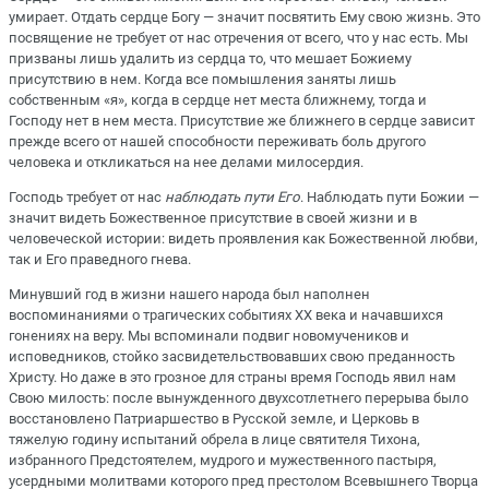
умирает. Отдать сердце Богу — значит посвятить Ему свою жизнь. Это
посвящение не требует от нас отречения от всего, что у нас есть. Мы
призваны лишь удалить из сердца то, что мешает Божиему
присутствию в нем. Когда все помышления заняты лишь
собственным «я», когда в сердце нет места ближнему, тогда и
Господу нет в нем места. Присутствие же ближнего в сердце зависит
прежде всего от нашей способности переживать боль другого
человека и откликаться на нее делами милосердия.
Господь требует от нас
наблюдать пути Его
. Наблюдать пути Божии —
значит видеть Божественное присутствие в своей жизни и в
человеческой истории: видеть проявления как Божественной любви,
так и Его праведного гнева.
Минувший год в жизни нашего народа был наполнен
воспоминаниями о трагических событиях XX века и начавшихся
гонениях на веру. Мы вспоминали подвиг новомучеников и
исповедников, стойко засвидетельствовавших свою преданность
Христу. Но даже в это грозное для страны время Господь явил нам
Свою милость: после вынужденного двухсотлетнего перерыва было
восстановлено Патриаршество в Русской земле, и Церковь в
тяжелую годину испытаний обрела в лице святителя Тихона,
избранного Предстоятелем, мудрого и мужественного пастыря,
усердными молитвами которого пред престолом Всевышнего Творца