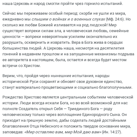
наша Церковь и народ смогли пройти чрез горнило испытаний.
Сейчас мы переживаем особый период: скорби не ушли из мира,
ежедневно мы
слышим о войнах и о военных слухах
(Мф. 24:6). Но
сколько же любви Божией изливается на род людской! Мир
существует вопреки силам зла, а человеческая любовь, семейные
ценности — вопреки невероятным усилиям окончательно их
разрушить, осквернить и извратить. Вера в Бога жива в сердцах
большинства людей. А Церковь наша, несмотря на десятилетия
гонений в недавнем прошлом и на запущенные механизмы подрыва
ее авторитета в настоящем, была, остается и всегда будет местом
встречи со Христом.
Верим, что, пройдя через нынешние испытания, народы
исторической Руси сохранят и обновят свое духовное единство,
станут материально процветающими и социально благополучными.
Рождество Христово является центральным событием человеческой
истории. Люди всегда искали Бога, но во всей возможной для нас
полноте Создатель открыл Себя — Триединого Бога — роду
человеческому только через воплощение Единородного Сына. Он
приходит на грешную землю, дабы соделать людей достойными
благоволения Отца Небесного и положить твердое основание мира,
заповедав:
«Мир оставляю вам, мир Мой даю вам»
(Ин. 14:27).