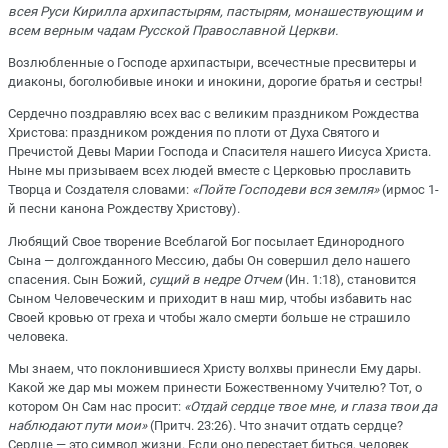
всея Руси Кирилла архипастырям, пастырям, монашествующим и
всем верным чадам Русской Православной Церкви.
Возлюбленные о Господе архипастыри, всечестные пресвитеры и
диаконы, боголюбивые иноки и инокини, дорогие братья и сестры!
Сердечно поздравляю всех вас с великим праздником Рождества
Христова: праздником рождения по плоти от Духа Святого и
Пречистой Девы Марии Господа и Спасителя нашего Иисуса Христа.
Ныне мы призываем всех людей вместе с Церковью прославить
Творца и Создателя словами:
«Пойте Господеви вся земля»
(ирмос 1-
й песни канона Рождеству Христову).
Любящий Свое творение Всеблагой Бог посылает Единородного
Сына — долгожданного Мессию, дабы Он совершил дело нашего
спасения. Сын Божий,
сущий в недре Отчем
(Ин. 1:18), становится
Сыном Человеческим и приходит в наш мир, чтобы избавить нас
Своей кровью от греха и чтобы жало смерти больше не страшило
человека.
Мы знаем, что поклонившиеся Христу волхвы принесли Ему дары.
Какой же дар мы можем принести Божественному Учителю? Тот, о
котором Он Сам нас просит:
«Отдай сердце твое мне, и глаза твои да
наблюдают пути мои»
(Притч. 23:26). Что значит отдать сердце?
Сердце — это символ жизни. Если оно перестает биться, человек