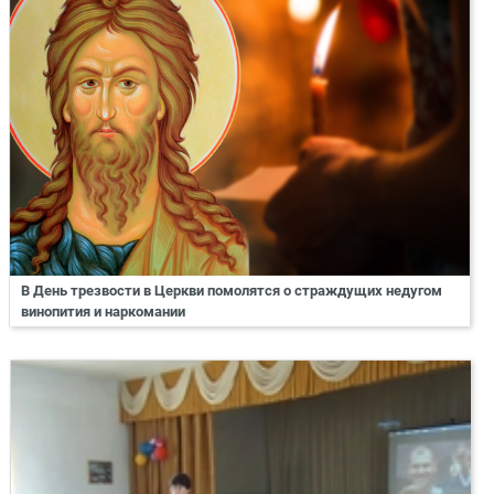
В День трезвости в Церкви помолятся о страждущих недугом
винопития и наркомании