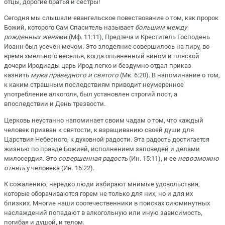
отцы, дорогие братья и сестры!
Сегодня мы слышали евангельское повествование о том, как пророк
Божий, которого Сам Спаситель называет
большим между
рожденных женами
(Мф. 11:11), Предтеча и Креститель Господень
Иоанн был усечен мечом. Это злодеяние совершилось на пиру, во
время хмельного веселья, когда опьяненный вином и пляской
дочери Иродиады царь Ирод легко и бездумно отдал приказ
казнить
мужа праведного и святого
(Мк. 6:20). В напоминание о том,
к каким страшным последствиям приводит неумеренное
употребление алкоголя, был установлен строгий пост, а
впоследствии и День трезвости.
Церковь неустанно напоминает своим чадам о том, что каждый
человек призван к святости, к взращиванию своей души для
Царствия Небесного, к духовной радости. Эта радость достигается
жизнью по правде Божией, исполнением заповедей и делами
милосердия. Это
совершенная радость
(Ин. 15:11), и ее
невозможно
отнять
у человека (Ин. 16:22).
К сожалению, нередко люди избирают мнимые удовольствия,
которые оборачиваются горем не только для них, но и для их
близких. Многие наши соотечественники в поисках сиюминутных
наслаждений попадают в алкогольную или иную зависимость,
погибая и душой, и телом.