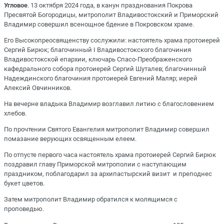
Угловое
. 13 октября 2024 года, в канун празднования Покрова
Пресвятой Богородицы, митрополит Владивостокский и Приморский
Владимир совершил всенощное бдение в Покровском храме.
Его Высокопреосвященству сослужили: настоятель храма протоиерей
Сергий Бирюк; благочинный I Владивостокского благочиния
Владивостокской епархии, ключарь Спасо-Преображенского
кафедрального собора протоиерей Сергий Шуталев; благочинный
Надеждинского благочиния протоиерей Евгений Маляр; иерей
Алексий Овчинников.
На вечерне владыка Владимир возглавил литию с благословением
хлебов.
По прочтении Святого Евангелия митрополит Владимир совершил
помазание верующих освященным елеем.
По отпусте первого часа настоятель храма протоиерей Сергий Бирюк
поздравил главу Приморской митрополии с наступающим
праздником, поблагодарил за архипастырский визит и преподнес
букет цветов.
Затем митрополит Владимир обратился к молящимся с
проповедью.