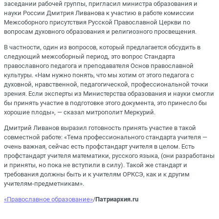
заседании рабочей группы, пригласил министра образования и
науки России Дмитрия Ливанова к участию в работе комиссии
Межсоборного присутствия Русской Православной Церкви по
вопросам духовного образования и религиозного просвещения.
В частности, один из вопросов, который предлагается обсудить в
следующий межсоборный период, это вопрос Стандарта
православного педагога и преподавателя Основ православной
культуры. «Нам нужно понять, что мы хотим от этого педагога с
духовной, нравственной, педагогической, профессиональной точки
зрения. Если эксперты из Министерства образования и науки смогли
бы принять участие в подготовке этого документа, это принесло бы
хорошие плоды», — сказал митрополит Меркурий.
Дмитрий Ливанов выразил готовность принять участие в такой
совместной работе: «Тема профессионального стандарта учителя —
очень важная, сейчас есть профстандарт учителя в целом. Есть
профстандарт учителя математики, русского языка, (они разработаны
и приняты, но пока не вступили в силу). Такой же стандарт и
требования должны быть и к учителям ОРКСЭ, как и к другим
учителям-предметникам».
«Православное образование»
/
Патриархия.ru