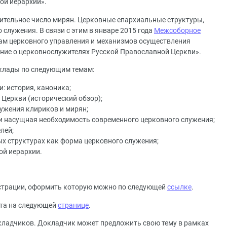
ой иерархии».
чительное число мирян. Церковные епархиальные структуры,
 служения. В связи с этим в январе 2015 года
Межсоборное
ам церковного управления и механизмов осуществления
ние о церковнослужителях Русской Православной Церкви».
оклады по следующим темам:
: история, каноника;
Церкви (исторический обзор);
ужения клириков и мирян;
и насущная необходимость современного церковного служения;
лей;
х структурах как форма церковного служения;
ой иерархии.
гистрации, оформить которую можно по следующей
ссылке
.
ыта на следующей
странице
.
кладчиков. Докладчик может предложить свою тему в рамках