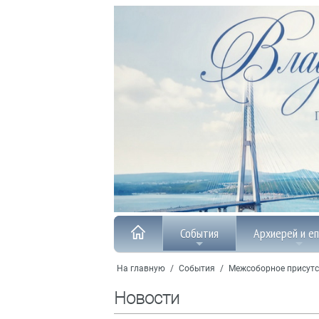
События
Архиерей и е
На главную
/
События
/
Межсоборное присутс
Новости