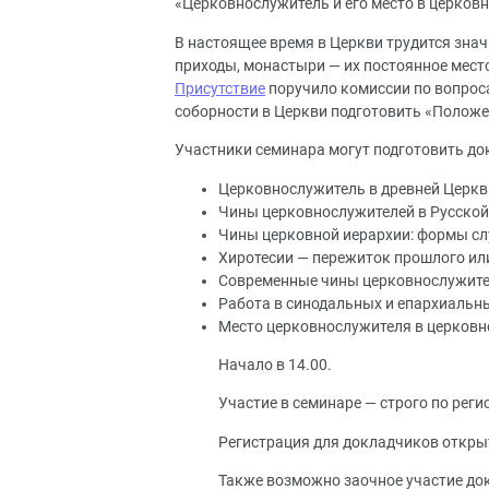
«Церковнослужитель и его место в церковн
В настоящее время в Церкви трудится зна
приходы, монастыри — их постоянное место
Присутствие
поручило комиссии по вопрос
соборности в Церкви подготовить «Положе
Участники семинара могут подготовить д
Церковнослужитель в древней Церкви
Чины церковнослужителей в Русской 
Чины церковной иерархии: формы сл
Хиротесии — пережиток прошлого ил
Современные чины церковнослужите
Работа в синодальных и епархиальны
Место церковнослужителя в церковн
Начало в 14.00.
Участие в семинаре — строго по ре
Регистрация для докладчиков откр
Также возможно заочное участие до