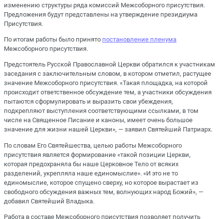
изменению структуры ряда комиссий Межсоборного присутствия.
Предложения будут представлены на утверждение президиума
Присутствия.
По итогам работы было принято
постановление пленума
Межсоборного присутствия.
Предстоятель Русской Православной Церкви обратился к участникам
заседания с заключительным словом, в котором отметил, растущее
значение Межсоборного присутствия. «Такая площадка, на которой
происходит ответственное обсуждение тем, а участники обсуждения
пытаются сформулировать и выразить свои убеждения,
подкрепляют выступления соответствующими ссылками, в том
числе на Священное Писание и каноны, имеет очень большое
значение для жизни нашей Церкви», — заявил Святейший Патриарх.
По словам Его Святейшества, целью работы Межсоборного
присутствия является формирование «такой позиции Церкви,
которая предохраняла бы наше Церковное Тело от всяких
разделений, укрепляла наше единомыслие». «И это не то
единомыслие, которое спущено сверху, но которое вырастает из
свободного обсуждения важных тем, волнующих народ Божий», —
добавил Святейший Владыка.
Работа в составе Межсоборного присутствия позволяет получить