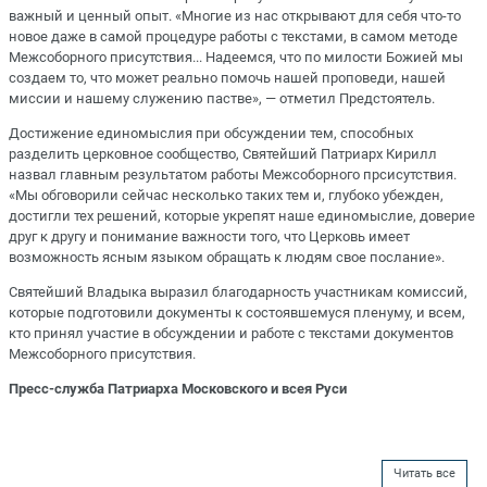
важный и ценный опыт. «Многие из нас открывают для себя что-то
новое даже в самой процедуре работы с текстами, в самом методе
Межсоборного присутствия... Надеемся, что по милости Божией мы
создаем то, что может реально помочь нашей проповеди, нашей
миссии и нашему служению пастве», — отметил Предстоятель.
Достижение единомыслия при обсуждении тем, способных
разделить церковное сообщество, Святейший Патриарх Кирилл
назвал главным результатом работы Межсоборного прсисутствия.
«Мы обговорили сейчас несколько таких тем и, глубоко убежден,
достигли тех решений, которые укрепят наше единомыслие, доверие
друг к другу и понимание важности того, что Церковь имеет
возможность ясным языком обращать к людям свое послание».
Святейший Владыка выразил благодарность участникам комиссий,
которые подготовили документы к состоявшемуся пленуму, и всем,
кто принял участие в обсуждении и работе с текстами документов
Межсоборного присутствия.
Пресс-служба Патриарха Московского и всея Руси
Читать все