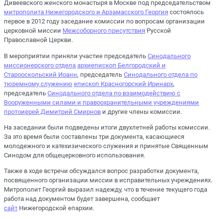
Дивеевского женского монастыря в Москве под председательством
митрополита Нижегородского и Арзамасского Георгия
состоялось
первое в 2012 году заседание комиссии по вопросам организации
церковной миссии
Межсоборного присутствия
Русской
Православной Церкви.
В мероприятии приняли участие председатель
Синодального
миссионерского отдела
архиепископ Белгородский и
Старооскольский Иоанн
, председатель
Синодального отдела по
тюремному служению
епископ Красногорский Иринарх
,
председатель
Синодального отдела по взаимодействию с
Вооруженными силами и правоохранительными учреждениями
протоиерей Димитрий Смирнов
и другие члены комиссии.
На заседании были подведены итоги двухлетней работы комиссии.
За это время были составлены три документа, касающиеся
молодежного и катехизического служения и принятые Священным
Синодом для общецерковного использования.
Также в ходе встречи обсуждался вопрос разработки документа,
посвященного организации миссии в исправительных учреждениях.
Митрополит Георгий выразил надежду, что в течение текущего года
работа над документом будет завершена, сообщает
сайт
Нижегородской епархии.