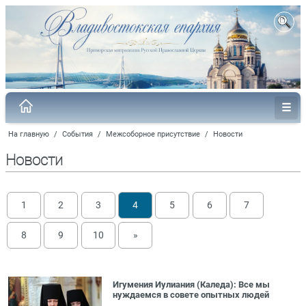
На главную
/
События
/
Межсоборное присутствие
/
Новости
Новости
1
2
3
4
5
6
7
8
9
10
»
Игумения Иулиания (Каледа): Все мы
нуждаемся в совете опытных людей