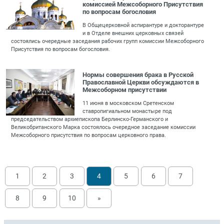
комиссией Межсоборного Присутствия
по вопросам богословия
В Общецерковной аспирантуре и докторантуре
и в Отделе внешних церковных связей
состоялись очередные заседания рабочих групп комиссии Межсоборного
Присутствия по вопросам богословия.
Нормы совершения брака в Русской
Православной Церкви обсуждаются в
Межсоборном присутствии
11 июня в московском Сретенском
ставропигиальном монастыре под
председательством архиепископа Берлинско-Германского и
Великобританского Марка состоялось очередное заседание комиссии
Межсоборного присутствия по вопросам церковного права.
1
2
3
4
5
6
7
8
9
10
»