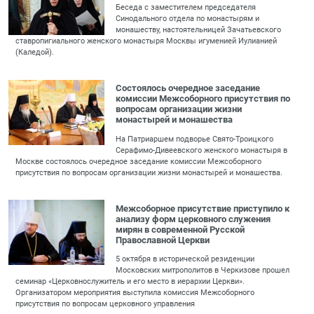
Беседа с заместителем председателя
Синодального отдела по монастырям и
монашеству, настоятельницей Зачатьевского
ставропигиального женского монастыря Москвы игуменией Иулианией
(Каледой).
Состоялось очередное заседание
комиссии Межсоборного присутствия по
вопросам организации жизни
монастырей и монашества
На Патриаршем подворье Свято-Троицкого
Серафимо-Дивеевского женского монастыря в
Москве состоялось очередное заседание комиссии Межсоборного
присутствия по вопросам организации жизни монастырей и монашества.
Межсоборное присутствие приступило к
анализу форм церковного служения
мирян в современной Русской
Православной Церкви
5 октября в исторической резиденции
Московских митрополитов в Черкизове прошел
семинар «Церковнослужитель и его место в иерархии Церкви».
Организатором мероприятия выступила комиссия Межсоборного
присутствия по вопросам церковного управления