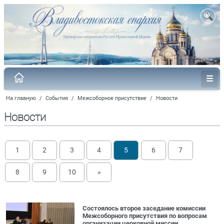
На главную
/
События
/
Межсоборное присутствие
/
Новости
Новости
1
2
3
4
5
6
7
8
9
10
»
Состоялось второе заседание комиссии
Межсоборного присутствия по вопросам
организации церковной миссии