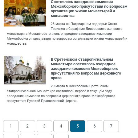
Состоялось заседание комиссии
Межсоборного присутствия по вопросам
организации жизни монастырей и
монашества
23 марта на Патриаршем подворье Свято-
Троицкого Серафимо-Дивеевского женского
монастыря в Москве состоялось очередное заседание комиссии
Межсоборного присутствия по вопросам организации жизни монастырей и
монашества.
В Сретенском ставропигиальном
монастыре состоялось очередное
заседание комиссии Межсоборного
присутствия по вопросам церковного
права
20 марта в московском Сретенском
ставропигиальном монастыре состоялось первое в текущем году
заседание комиссии по вопросам церковного права Межсоборного
присутствия Русской Православной Церкви.
1
2
3
4
5
6
7