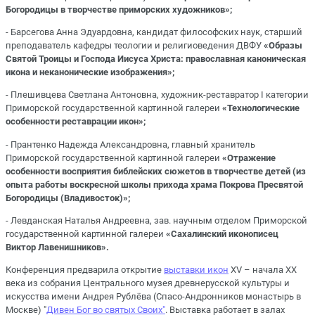
Богородицы в творчестве приморских художников»;
- Барсегова Анна Эдуардовна, кандидат философских наук, старший
преподаватель кафедры теологии и религиоведения ДВФУ
«Образы
Святой Троицы и Господа Иисуса Христа: православная каноническая
икона и неканонические изображения»;
- Плешивцева Светлана Антоновна, художник-реставратор I категории
Приморской государственной картинной галереи
«Технологические
особенности реставрации икон»;
- Прантенко Надежда Александровна, главный хранитель
Приморской государственной картинной галереи
«Отражение
особенности восприятия библейских сюжетов в творчестве детей (из
опыта работы воскресной школы прихода храма Покрова Пресвятой
Богородицы (Владивосток)»;
- Левданская Наталья Андреевна, зав. научным отделом Приморской
государственной картинной галереи
«Сахалинский иконописец
Виктор Лавенишников».
Конференция предварила открытие
выставки икон
XV – начала XX
века из собрания Центрального музея древнерусской культуры и
искусства имени Андрея Рублёва (Спасо-Андронников монастырь в
Москве) "
Дивен Бог во святых Своих"
. Выставка работает в залах