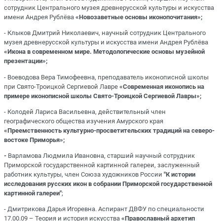
сотрудник Центрального музея древнерусской культуры и искусства
имени Андрея Рублёва
«Новозаветные основы иконопочитания»;
- Клыков Дмитрий Николаевич, научный сотрудник Центрального
музея древнерусской культуры и искусства имени Андрея Рублёва
«Икона в современном мире. Методологические основы музейной
презентации»;
- Воеводова Вера Тимофеевна, преподаватель иконописной школы
при Свято-Троицкой Сергиевой Лавре
«Современная иконопись на
примере иконописной школы Свято-Троицкой Сергиевой Лавры»;
- Колодей Лариса Васильевна, действительный член
географического общества изучения Амурского края
«Преемственность культурно-просветительских традиций на северо-
востоке Приморья»;
-
Варламова Людмила Ивановна, старший научный сотрудник
Приморской государственной картинной галереи, заслуженный
работник культуры, член Союза художников России
"К истории
исследования русских икон в собрании Приморской государственной
картинной галереи"
;
- Дмитрикова Дарья Игоревна. Аспирант ДВФУ по специальности
17.00.09 – Теория и история искусства
«Православный архетип