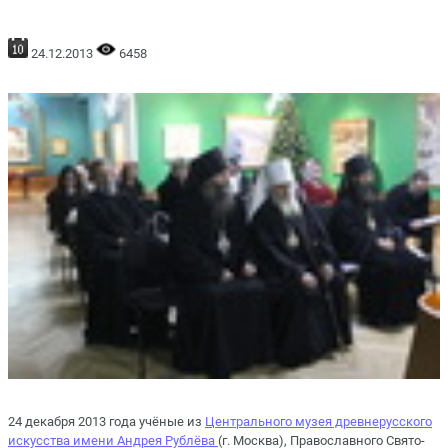
24.12.2013
6458
24 декабря 2013 года учёные из
Центрального музея древнерусского
искусства имени Андрея Рублёва
(г. Москва), Православного Свято-