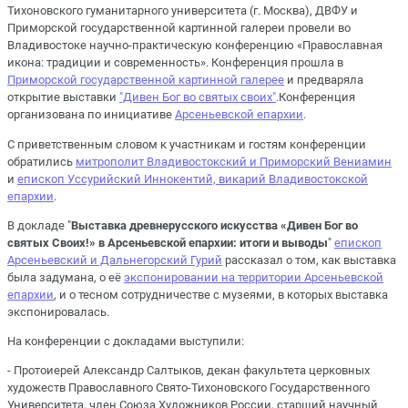
Тихоновского гуманитарного университета (г. Москва), ДВФУ и
Приморской государственной картинной галереи провели во
Владивостоке научно-практическую конференцию «Православная
икона: традиции и современность». Конференция прошла в
Приморской государственной картинной галерее
и предваряла
открытие выставки
"Дивен Бог во святых своих"
.Конференция
организована по инициативе
Арсеньевской епархии
.
С приветственным словом к участникам и гостям конференции
обратились
митрополит Владивостокский и Приморский Вениамин
и
епископ Уссурийский Иннокентий, викарий Владивостокской
епархии
.
В докладе "
Выставка древнерусского искусства «Дивен Бог во
святых Своих!» в Арсеньевской епархии: итоги и выводы
"
епископ
Арсеньевский и Дальнегорский Гурий
рассказал о том, как выставка
была задумана, о её
экспонировании на территории Арсеньевской
епархии
, и о тесном сотрудничестве с музеями, в которых выставка
экспонировалась.
На конференции с докладами выступили:
- Протоиерей Александр Салтыков, декан факультета церковных
художеств Православного Свято-Тихоновского Государственного
Университета, член Союза Художников России, старший научный