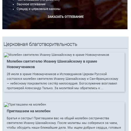
Заочное отпевание
Суицид и церковные каноны
ЗАКАЗАТЬ ОТПЕВАНИЕ
Церковная благотворительность
Молебен святителю Иоанну Шанхайскому в храме
Новомучеников
28 июля в храме Новомучеников и Исповедников Церкви Русской
состоялся молебен святителю Иоанну Шанхайскому и Сан-Францисскому
— небесному покровителю сестёр милосердия. Богослужение возглавил
протоиерей Александр Талько. За молитвой мы обратились к ...
Приглашаем на молебен
Братья и сестры! Приглашаем вас на общий молебен сестричества
святителю Иоанну Шанхайскому. После молитвы мы соберемся за чаем,
чтобы обсудить наши ближайшие дела. Мы ищем добрые сердца, готовые