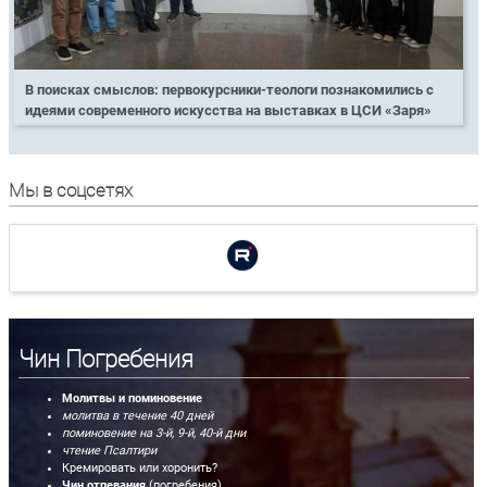
В поисках смыслов: первокурсники-теологи познакомились с
идеями современного искусства на выставках в ЦСИ «Заря»
Мы в соцсетях
Чин Погребения
Молитвы и поминовение
молитва в течение 40 дней
поминовение на 3-й, 9-й, 40-й дни
чтение Псалтири
Кремировать или хоронить?
Чин отпевания
(погребения)