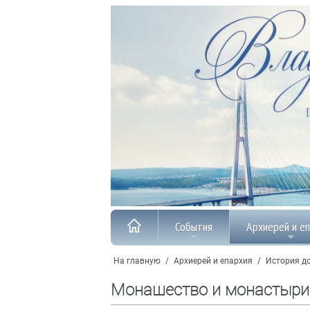
События
Архиерей и е
На главную
/
Архиерей и епархия
/
История до
Монашество и монастыри