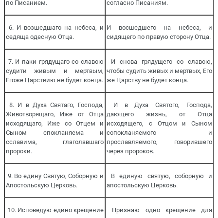
по Писанием.
согласно Писаниям.
6. И возшедшаго на небеса, и
И восшедшего на небеса, и
седяща одесную Отца.
сидящего по правую сторону Отца.
7. И паки грядущаго со славою
И снова грядущего со славою,
судити живым и мертвым,
чтобы судить живых и мертвых, Его
Егоже Царствию не будет конца.
же Царству не будет конца.
8. И в Духа Святаго, Господа,
И в Духа Святого, Господа,
Животворящаго, Иже от Отца
дающего жизнь, от Отца
исходящаго, Иже со Отцем и
исходящего, с Отцом и Сыном
Сыном спокланяема и
сопокланяемого и
сславима, глаголавшаго
прославляемого, говорившего
пророки.
через пророков.
9. Во едину Святую, Соборную и
В единую святую, соборную и
Апостольскую Церковь.
апостольскую Церковь.
10. Исповедую едино крещение
Признаю одно крещение для