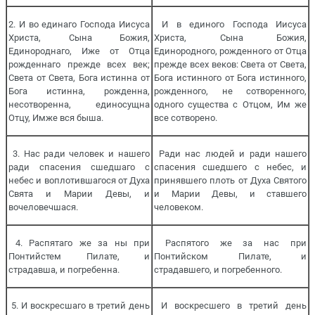
2. И во единаго Господа Иисуса
И в единого Господа Иисуса
Христа, Сына Божия,
Христа, Сына Божия,
Единороднаго, Иже от Отца
Единородного, рожденного от Отца
рожденнаго прежде всех век;
прежде всех веков: Света от Света,
Света от Света, Бога истинна от
Бога истинного от Бога истинного,
Бога истинна, рожденна,
рожденного, не сотворенного,
несотворенна, единосущна
одного существа с Отцом, Им же
Отцу, Имже вся быша.
все сотворено.
3. Нас ради человек и нашего
Ради нас людей и ради нашего
ради спасения сшедшаго с
спасения сшедшего с небес, и
небес и воплотившагося от Духа
принявшего плоть от Духа Святого
Свята и Марии Девы, и
и Марии Девы, и ставшего
вочеловечшася.
человеком.
4. Распятаго же за ны при
Распятого же за нас при
Понтийстем Пилате, и
Понтийском Пилате, и
страдавша, и погребенна.
страдавшего, и погребенного.
5. И воскресшаго в третий день
И воскресшего в третий день