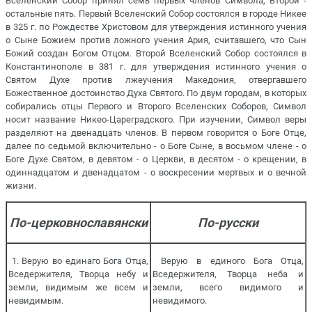
Вселенский Собор принял семь первых членов Символа, Второй -
остальные пять. Первый Вселенский Собор состоялся в городе Никее
в 325 г. по Рождестве Христовом для утверждения истинного учения
о Сыне Божием против ложного учения Ария, считавшего, что Сын
Божий создан Богом Отцом. Второй Вселенский Собор состоялся в
Константинополе в 381 г. для утверждения истинного учения о
Святом Духе против лжеучения Македония, отвергавшего
Божественное достоинство Духа Святого. По двум городам, в которых
собирались отцы Первого и Второго Вселенских Соборов, Символ
носит название Никео-Цареградского. При изучении, Символ веры
разделяют на двенадцать членов. В первом говорится о Боге Отце,
далее по седьмой включительно - о Боге Сыне, в восьмом члене - о
Боге Духе Святом, в девятом - о Церкви, в десятом - о крещении, в
одиннадцатом и двенадцатом - о воскресении мертвых и о вечной
жизни.
По-церковнославянски
По-русски
1. Верую во единаго Бога Отца,
Верую в единого Бога Отца,
Вседержителя, Творца небу и
Вседержителя, Творца неба и
земли, видимым же всем и
земли, всего видимого и
невидимым.
невидимого.