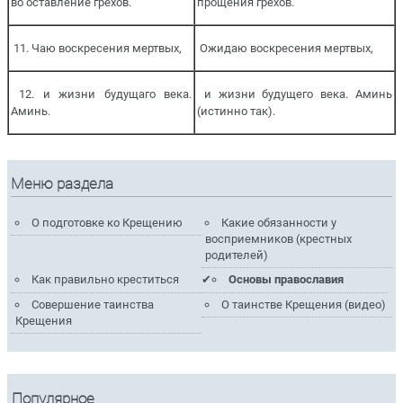
во оставление грехов.
прощения грехов.
11. Чаю воскресения мертвых,
Ожидаю воскресения мертвых,
12. и жизни будущаго века.
и жизни будущего века. Аминь
Аминь.
(истинно так).
Меню раздела
О подготовке ко Крещению
Какие обязанности у
восприемников (крестных
родителей)
Как правильно креститься
Основы православия
Совершение таинства
О таинстве Крещения (видео)
Крещения
Популярное