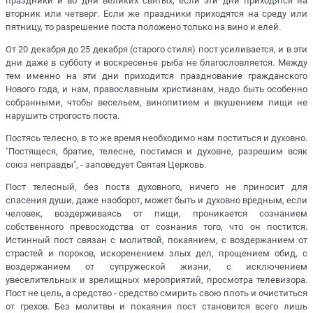
праздники и во дни великих святых, если эти дни приходятся на
вторник или четверг. Если же праздники приходятся на среду или
пятницу, то разрешение поста положено только на вино и елей.
От 20 декабря до 25 декабря (старого стиля) пост усиливается, и в эти
дни даже в субботу и воскресенье рыба не благословляется. Между
тем именно на эти дни приходится празднование гражданского
Нового года, и нам, православным христианам, надо быть особенно
собранными, чтобы весельем, винопитием и вкушением пищи не
нарушить строгость поста.
Постясь телесно, в то же время необходимо нам поститься и духовно.
"Постящеся, братие, телесне, постимся и духовне, разрешим всяк
союз неправды", - заповедует Святая Церковь.
Пост телесный, без поста духовного, ничего не приносит для
спасения души, даже наоборот, может быть и духовно вредным, если
человек, воздерживаясь от пищи, проникается сознанием
собственного превосходства от сознания того, что он постится.
Истинный пост связан с молитвой, покаянием, с воздержанием от
страстей и пороков, искоренением злых дел, прощением обид, с
воздержанием от супружеской жизни, с исключением
увеселительных и зрелищных мероприятий, просмотра телевизора.
Пост не цель, а средство - средство смирить свою плоть и очиститься
от грехов. Без молитвы и покаяния пост становится всего лишь