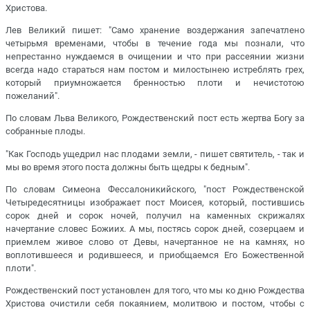
Христова.
Лев Великий пишет: "Само хранение воздержания запечатлено
четырьмя временами, чтобы в течение года мы познали, что
непрестанно нуждаемся в очищении и что при рассеянии жизни
всегда надо стараться нам постом и милостынею истреблять грех,
который приумножается бренностью плоти и нечистотою
пожеланий".
По словам Льва Великого, Рождественский пост есть жертва Богу за
собранные плоды.
"Как Господь ущедрил нас плодами земли, - пишет святитель, - так и
мы во время этого поста должны быть щедры к бедным".
По словам Симеона Фессалоникийского, "пост Рождественской
Четыредесятницы изображает пост Моисея, который, постившись
сорок дней и сорок ночей, получил на каменных скрижалях
начертание словес Божиих. А мы, постясь сорок дней, созерцаем и
приемлем живое слово от Девы, начертанное не на камнях, но
воплотившееся и родившееся, и приобщаемся Его Божественной
плоти".
Рождественский пост установлен для того, что мы ко дню Рождества
Христова очистили себя покаянием, молитвою и постом, чтобы с