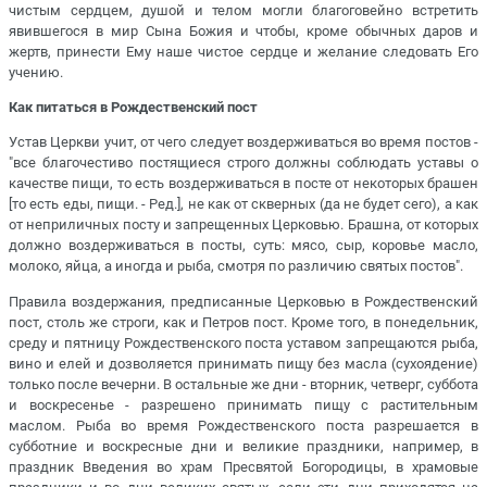
чистым сердцем, душой и телом могли благоговейно встретить
явившегося в мир Сына Божия и чтобы, кроме обычных даров и
жертв, принести Ему наше чистое сердце и желание следовать Его
учению.
Как питаться в Рождественский пост
Устав Церкви учит, от чего следует воздерживаться во время постов -
"все благочестиво постящиеся строго должны соблюдать уставы о
качестве пищи, то есть воздерживаться в посте от некоторых брашен
[то есть еды, пищи. - Ред.], не как от скверных (да не будет сего), а как
от неприличных посту и запрещенных Церковью. Брашна, от которых
должно воздерживаться в посты, суть: мясо, сыр, коровье масло,
молоко, яйца, а иногда и рыба, смотря по различию святых постов".
Правила воздержания, предписанные Церковью в Рождественский
пост, столь же строги, как и Петров пост. Кроме того, в понедельник,
среду и пятницу Рождественского поста уставом запрещаются рыба,
вино и елей и дозволяется принимать пищу без масла (сухоядение)
только после вечерни. В остальные же дни - вторник, четверг, суббота
и воскресенье - разрешено принимать пищу с растительным
маслом. Рыба во время Рождественского поста разрешается в
субботние и воскресные дни и великие праздники, например, в
праздник Введения во храм Пресвятой Богородицы, в храмовые