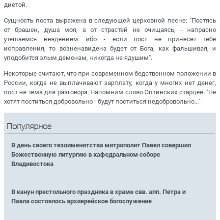
диетой.
Сущность поста выражена в следующей церковной песне: "Постясь
от брашен, душа моя, а от страстей не очищаясь, - напрасно
утешаемся неядением: ибо - если пост не принесет тебе
исправления, то возненавидена будет от Бога, как фальшивая, и
уподобится злым демонам, никогда не ядушим".
Некоторые считают, что при современном бедственном положении в
России, когда не выплачивают зарплату, когда у многих нет денег,
пост не тема для разговора. Напомним слово Оптинских старцев: "Не
хотят поститься добровольно - будут поститься недобровольно..."
Популярное
В день своего тезоименитства митрополит Павел совершил
Божественную литургию в кафедральном соборе
Владивостока
В канун престольного праздника в храме свв. апп. Петра и
Павла состоялось архиерейское богослужение