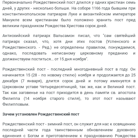
Первоначально Рождественский пост длился у одних христиан семь
дней, у других - несколько больше. На соборе 1166 года бывшем при
константинопольском патриархе Луке и византийском императоре
Мануиле всем христианам было положено хранить пост пред
великим праздником Рождества Христова сорок дней.
Антиохийский патриарх Вальсамон писал, что "сам святейший
патриарх сказал, что, хотя дни этих постов (Успенского и
Рождественского. - Ред.) не определены правилом, понуждаемся,
однако, последовать неписаному церковному преданию и
долженствуем поститься... от 15 дня ноября".
Рождественский пост - последний многодневный пост в году. Он
начинается 15 (28 - по новому стилю) ноября и продолжается до 25
декабря (7 января), длится сорок дней и потому именуется в
Церковном уставе Четыредесятницей, так же, как и Великий пост.
Так как заговенье на пост приходится в день памяти св. апостола
Филиппа (14 ноября старого стиля), то этот пост называют
Филипповым.
Зачем установлен Рождественский пост
Рождественский пост - зимний пост, он служит для нас к освящению
последней части года таинственным обновлением духовного
единения с Богом и приготовлением к празднованию Рождества