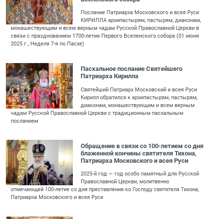
Послание Патриарха Московского и всея Руси
КИРИЛЛА архипастырям, пастырям, диаконам,
монашествующим и всем верным чадам Русской Православной Церкви в
связи с празднованием 1700-летия Первого Вселенского собора (01 июня
2025 г., Неделя 7-я по Пасхе)
Пасхальное послание Святейшего
Патриарха Кирилла
Святейший Патриарх Московский и всея Руси
Кирилл обратился к архипастырям, пастырям,
диаконам, монашествующим и всем верным
чадам Русской Православной Церкви с традиционным пасхальным
посланием
Обращение в связи со 100-летием со дня
блаженной кончины святителя Тихона,
Патриарха Московского и всея Руси
2025-й год — год особо памятный для Русской
Православной Церкви, молитвенно
отмечающей 100-летие со дня преставления ко Господу святителя Тихона,
Патриарха Московского и всея Руси