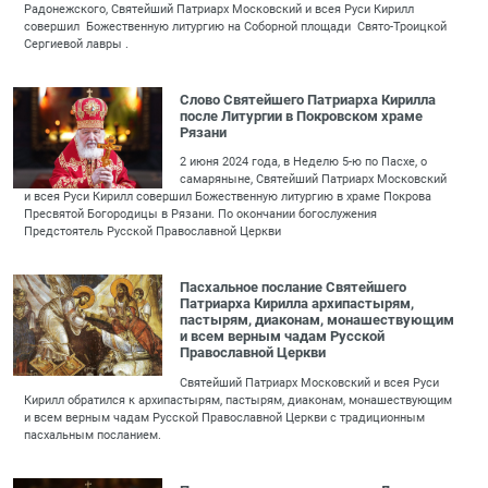
Радонежского, Святейший Патриарх Московский и всея Руси Кирилл
совершил Божественную литургию на Соборной площади Свято-Троицкой
Сергиевой лавры .
Слово Святейшего Патриарха Кирилла
после Литургии в Покровском храме
Рязани
2 июня 2024 года, в Неделю 5-ю по Пасхе, о
самаряныне, Святейший Патриарх Московский
и всея Руси Кирилл совершил Божественную литургию в храме Покрова
Пресвятой Богородицы в Рязани. По окончании богослужения
Предстоятель Русской Православной Церкви
Пасхальное послание Святейшего
Патриарха Кирилла архипастырям,
пастырям, диаконам, монашествующим
и всем верным чадам Русской
Православной Церкви
Святейший Патриарх Московский и всея Руси
Кирилл обратился к архипастырям, пастырям, диаконам, монашествующим
и всем верным чадам Русской Православной Церкви с традиционным
пасхальным посланием.