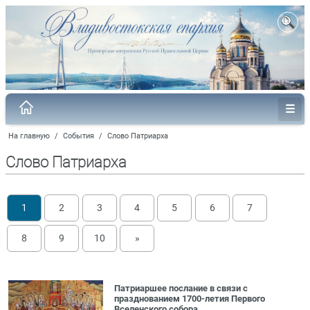
На главную
/
События
/
Слово Патриарха
Слово Патриарха
1
2
3
4
5
6
7
8
9
10
»
Патриаршее послание в связи с
празднованием 1700-летия Первого
Вселенского собора