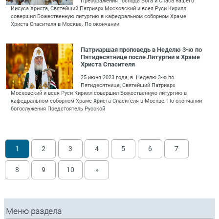
Преображения Господа Бога и Спаса нашего
Иисуса Христа, Святейший Патриарх Московский и всея Руси Кирилл
совершил Божественную литургию в кафедральном соборном Храме
Христа Спасителя в Москве. По окончании
Патриаршая проповедь в Неделю 3-ю по
Пятидесятнице после Литургии в Храме
Христа Спасителя
25 июня 2023 года, в Неделю 3-ю по
Пятидесятнице, Святейший Патриарх
Московский и всея Руси Кирилл совершил Божественную литургию в
кафедральном соборном Храме Христа Спасителя в Москве. По окончании
богослужения Предстоятель Русской
1
2
3
4
5
6
7
8
9
10
»
Меню раздела