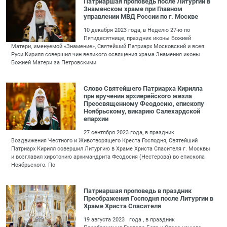
Патриаршая проповедь после Литургии в
Знаменском храме при Главном
управлении МВД России по г. Москве
10 декабря 2023 года, в Неделю 27-ю по
Пятидесятнице, праздник иконы Божией
Матери, именуемой «Знамение», Святейший Патриарх Московский и всея
Руси Кирилл совершил чин великого освящения храма Знамения иконы
Божией Матери за Петровскими
Слово Святейшего Патриарха Кирилла
при вручении архиерейского жезла
Преосвященному Феодосию, епископу
Ноябрьскому, викарию Салехардской
епархии
27 сентября 2023 года, в праздник
Воздвижения Честного и Животворящего Креста Господня, Святейший
Патриарх Кирилл совершил Литургию в Храме Христа Спасителя г. Москвы
и возглавил хиротонию архимандрита Феодосия (Нестерова) во епископа
Ноябрьского. По
Патриаршая проповедь в праздник
Преображения Господня после Литургии в
Храме Христа Спасителя
19 августа 2023 года , в праздник