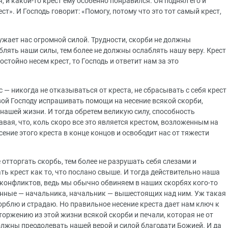
, и какой-то крест ему особенно понравился. Он поднял его и
ест». И Господь говорит: «Помогу, потому что это тот самый крест,
ужает нас огромной силой. Трудности, скорби не должны
лять наши силы, тем более не должны ослаблять нашу веру. Крест
остойно несем крест, то Господь и ответит нам за это
 — никогда не отказываться от креста, не сбрасывать с себя крест
твой Господу испрашивать помощи на несение всякой скорби,
нашей жизни. И тогда обретем великую силу, способность
навая, что, коль скоро все это является крестом, возложенным на
сение этого креста в конце концов и освободит нас от тяжести
отторгать скорбь, тем более не разрушать себя слезами и
 крест как то, что послано свыше. И тогда действительно наша
 конфликтов, ведь мы обычно обвиняем в наших скорбях кого-то
ненные — начальника, начальник — вышестоящих над ним. Уж такая
скорблю и страдаю. Но правильное несение креста дает нам ключ к
оржению из этой жизни всякой скорби и печали, которая не от
должны преодолевать нашей верой и силой благодати Божией. И да