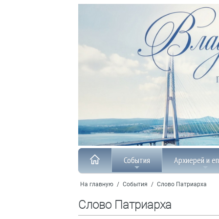
События
Архиерей и е
На главную
/
События
/
Слово Патриарха
Слово Патриарха