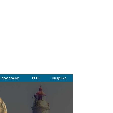
Образование
ВРНС
Общение