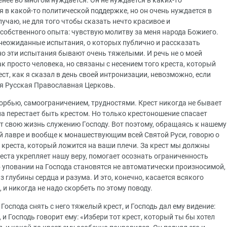
нее во многом нуждается. Он не нуждается в каких-то
я в какой-то политической поддержке, но он очень нуждается в
лучаю, не для того чтобы сказать нечто красивое и
собственного опыта: чувствую молитву за меня народа Божиего.
 неожиданные испытания, о которых публично и рассказать
но эти испытания бывают очень тяжелыми. И речь не о моей
к просто человека, но связаны с несением того креста, который
ест, как я сказал в день своей интронизации, невозможно, если
вся Русская Православная Церковь.
скорбью, самоограничением, трудностями. Крест никогда не бывает
она перестает быть крестом. Но только крестоношение спасает
ет свою жизнь служению Господу. Вот поэтому, обращаясь к нашему
й лавре и вообще к монашествующим всей Святой Руси, говорю о
у креста, который ложится на ваши плечи. За крест мы должны
реста укрепляет нашу веру, помогает осознать ограниченность
б уповании на Господа становятся не автоматически произносимой,
 глубины сердца и разума. И это, конечно, касается всякого
 и никогда не надо скорбеть по этому поводу.
 Господа снять с него тяжелый крест, и Господь дал ему видение:
 и Господь говорит ему: «Избери тот крест, который ты бы хотел