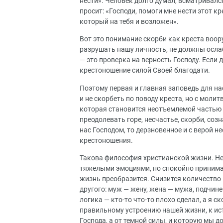
нести». Человек долго думал, всматривался
просит: «Господи, помоги мне нести этот кр
который на тебя и возложен».
Вот это понимание скорби как креста воор
разрушать нашу личность, не должны ослаб
— это проверка на верность Господу. Если д
крестоношение силой Своей благодати.
Поэтому первая и главная заповедь для нас
и не скорбеть по поводу креста, но с моли
которая становится неотъемлемой частью 
преодолевать горе, несчастье, скорби, соз
нас Господом, то дерзновенное и с верой не
крестоношения.
Такова философия христианской жизни. Не 
тяжелыми эмоциями, но спокойно принимать
жизнь преобразится. Снизится количество
другого: муж — жену, жена — мужа, подчи
логика — кто-то что-то плохо сделал, а я 
правильному устроению нашей жизни, к ист
Господа, а от темной силы, и которую мы 