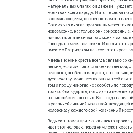
Московский Патриарший престол, тем не ме
материальных благах, он даже не нуждаетс
молитвах всего народа. И это не слова по с
запоминающееся, но говорю вам от своего 
Потому что иногда проходишь через такие
невозможно, настолько они сокровенные, 
личности, они не связаны с моей жизнью ка
Господь на меня возложил. И нести этот кр
вместе с Патриархом не несет этот крест 
А ведь несение креста всегда связано со 
легким; если же ноша становится легкой, 
человека, особенно каждого, кто посвяща
духовенству, монашествующим в сей свято
том и прошу никогда не скорбеть по повод
только благодарить, потому что несение к
наших собственных сил. Вот тогда слова о
а реальной сильной молитвой, исходящей из
человека: у каждого свой жизненный крест,
Ведь есть такая притча, как некто просил у
идет этот человек, перед ним лежат кресты,