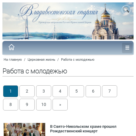
На главную
/
Церковная жизнь
/
Работа с молодежью
Работа с молодежью
1
2
3
4
5
6
7
8
9
10
»
В Свято-Никольском храме прошел
Рождественский концерт