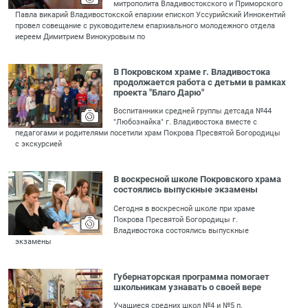
митрополита Владивостокского и Приморского
Павла викарий Владивостокской епархии епископ Уссурийский Иннокентий
провел совещание с руководителем епархиального молодежного отдела
иереем Димитрием Винокуровым по
В Покровском храме г. Владивостока
продолжается работа с детьми в рамках
проекта "Благо Дарю"
Воспитанники средней группы детсада №44
"Любознайка" г. Владивостока вместе с
педагогами и родителями посетили храм Покрова Пресвятой Богородицы
с экскурсией
В воскресной школе Покровского храма
состоялись выпускные экзамены
Сегодня в воскресной школе при храме
Покрова Пресвятой Богородицы г.
Владивостока состоялись выпускные
экзамены
Губернаторская программа помогает
школьникам узнавать о своей вере
Учащиеся средних школ №4 и №5 п.