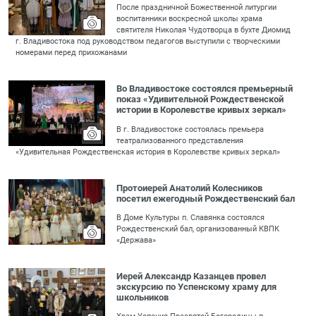
После праздничной Божественной литургии
воспитанники воскресной школы храма
святителя Николая Чудотворца в бухте Диомид
г. Владивостока под руководством педагогов выступили с творческими
номерами перед прихожанами
Во Владивостоке состоялся премьерный
показ «Удивительной Рождественской
истории в Королевстве кривых зеркал»
В г. Владивостоке состоялась премьера
театрализованного представления
«Удивительная Рождественская история в Королевстве кривых зеркал»
Протоиерей Анатолий Колесников
посетил ежегодный Рождественский бал
В Доме Культуры п. Славянка состоялся
Рождественский бал, организованный КВПК
«Держава»
Иерей Александр Казанцев провел
экскурсию по Успенскому храму для
школьников