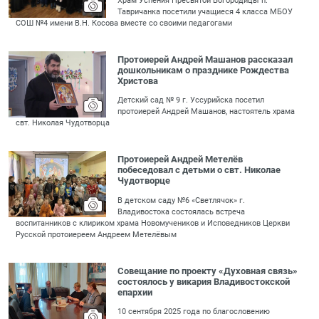
Храм Успения Пресвятой Богородицы п.
Тавричанка посетили учащиеся 4 класса МБОУ
СОШ №4 имени В.Н. Косова вместе со своими педагогами
Протоиерей Андрей Машанов рассказал
дошкольникам о празднике Рождества
Христова
Детский сад № 9 г. Уссурийска посетил
протоиерей Андрей Машанов, настоятель храма
свт. Николая Чудотворца
Протоиерей Андрей Метелёв
побеседовал с детьми о свт. Николае
Чудотворце
В детском саду №6 «Светлячок» г.
Владивостока состоялась встреча
воспитанников с клириком храма Новомучеников и Исповедников Церкви
Русской протоиереем Андреем Метелёвым
Совещание по проекту «Духовная связь»
состоялось у викария Владивостокской
епархии
10 сентября 2025 года по благословению