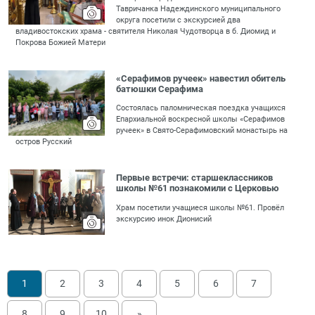
Тавричанка Надеждинского муниципального
округа посетили с экскурсией два
владивостокских храма - святителя Николая Чудотворца в б. Диомид и
Покрова Божией Матери
«Серафимов ручеек» навестил обитель
батюшки Серафима
Состоялась паломническая поездка учащихся
Епархиальной воскресной школы «Серафимов
ручеек» в Свято-Серафимовский монастырь на
остров Русский
Первые встречи: старшеклассников
школы №61 познакомили с Церковью
Храм посетили учащиеся школы №61. Провёл
экскурсию инок Дионисий
1
2
3
4
5
6
7
8
9
10
»