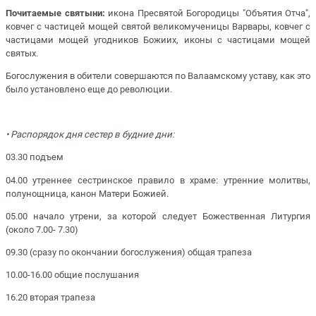
Почитаемые святыни:
икона Пресвятой Богородицы "Объятия Отча",
ковчег с частицей мощей святой великомученицы Варвары, ковчег с
частицами мощей угодников Божиих, иконы с частицами мощей
святых.
Богослужения в обители совершаются по Валаамскому уставу, как это
было установлено еще до революции.
• Распорядок дня сестер в будние дни:
03.30 подъем
04.00 утреннее сестринское правило в храме: утренние молитвы,
полунощница, канон Матери Божией.
05.00 начало утрени, за которой следует Божественная Литургия
(около 7.00- 7.30)
09.30 (сразу по окончании богослужения) общая трапеза
10.00-16.00 общие послушания
16.20 вторая трапеза