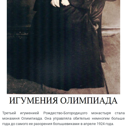
Третьей игуменией Рождество-Богородицого монастыря стала
монахиня Олимпиада. Она управляла обителью немногим больше
года до самого ее разорения большевиками в апреле 1924 года.