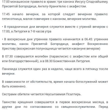
17.00 монашеское правило в храме: три канона Иисусу Сладчайшему,
Пресвятой Богородице, Ангелу-Хранителю с акафистом.
17.45 начало вечерни, за которой следует вечернее правило:
пятисотница, малое повечерие с каноном, вечерние молитвы.
• В праздничные дни вечерня служится вместе с утреней вечером с
17.00, а Литургия в 7-8 часов утра
• В воскресные дни утреннее правило начинается в 06.45: утренние
молитвы, канон Пресвятой Богородице, акафист Воскресению
Христову (воскресная полунощница читается накануне вечером)
В 07.30 совершается молебен (параклисис с акафистом или общий
или благодарственный), а в 08.30 Божественная Литургия.
Панихида служится один раз в неделю, чаще всего в пятницу после
вечерни.
В зависимости от обстоятельств, время начала богослужений может
быть изменено.
Сестрами обители читается Неусыпаемая Псалтирь.
Таинство крещения совершается в первое воскресенье месяца, в
другие дни по согласованию со священнослужителем. Перед