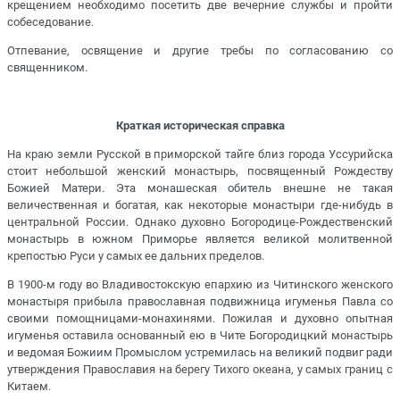
крещением необходимо посетить две вечерние службы и пройти
собеседование.
Отпевание, освящение и другие требы по согласованию со
священником.
Краткая историческая справка
На краю земли Русской в приморской тайге близ города Уссурийска
стоит небольшой женский монастырь, посвященный Рождеству
Божией Матери. Эта монашеская обитель внешне не такая
величественная и богатая, как некоторые монастыри где-нибудь в
центральной России. Однако духовно Богородице-Рождественский
монастырь в южном Приморье является великой молитвенной
крепостью Руси у самых ее дальних пределов.
В 1900-м году во Владивостокскую епархию из Читинского женского
монастыря прибыла православная подвижница игуменья Павла со
своими помощницами-монахинями. Пожилая и духовно опытная
игуменья оставила основанный ею в Чите Богородицкий монастырь
и ведомая Божиим Промыслом устремилась на великий подвиг ради
утверждения Православия на берегу Тихого океана, у самых границ с
Китаем.