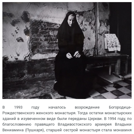
В 1993 году началось возрождение Богородице-
Рождественского женского монастыря. Тогда остатки монастырских
зданий в изувеченном виде были переданы Церкви. В 1994 году, по
благословению правящего Владивостокского архиерея Владыки
Вениамина (Пушкаря), старшей сестрой монастыря стала монахиня