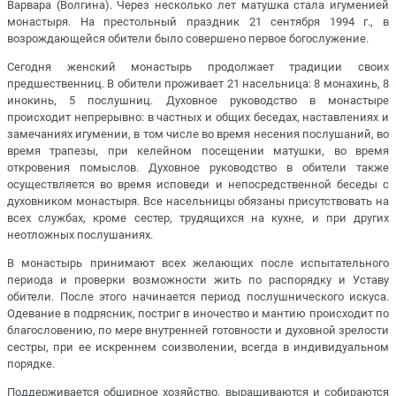
Варвара (Волгина). Через несколько лет матушка стала игуменией
монастыря. На престольный праздник 21 сентября 1994 г., в
возрождающейся обители было совершено первое богослужение.
Сегодня женский монастырь продолжает традиции своих
предшественниц. В обители проживает 21 насельница: 8 монахинь, 8
инокинь, 5 послушниц. Духовное руководство в монастыре
происходит непрерывно: в частных и общих беседах, наставлениях и
замечаниях игумении, в том числе во время несения послушаний, во
время трапезы, при келейном посещении матушки, во время
откровения помыслов. Духовное руководство в обители также
осуществляется во время исповеди и непосредственной беседы с
духовником монастыря. Все насельницы обязаны присутствовать на
всех службах, кроме сестер, трудящихся на кухне, и при других
неотложных послушаниях.
В монастырь принимают всех желающих после испытательного
периода и проверки возможности жить по распорядку и Уставу
обители. После этого начинается период послушнического искуса.
Одевание в подрясник, постриг в иночество и мантию происходит по
благословению, по мере внутренней готовности и духовной зрелости
сестры, при ее искреннем соизволении, всегда в индивидуальном
порядке.
Поддерживается обширное хозяйство, выращиваются и собираются