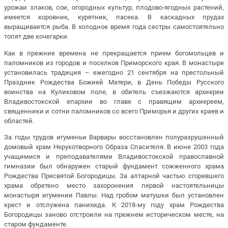
урожаи злаков, сои, огородных культур, плодово-ягодных растений,
имеется коровник, курятник, пасека. В каскадных прудах
выращивается рыба. В холодное время года сестры самостоятельно
топят две кочегарки.
Как в прежние времена не прекращается прием богомольцев и
паломников из городов и поселков Приморского края. В монастыре
установилась традиция – ежегодно 21 сентября на престольный
Праздник Рождества Божией Матери, в День Победы Русского
воинства на Куликовом поле, в обитель съезжаются архиереи
Владивостокской епархии во главе с правящим архиереем,
священники и сотни паломников со всего Приморья и других краев и
областей.
За годы трудов игуменьи Варвары восстановлен полуразрушенный
домовый храм Нерукотворного Образа Спасителя. В июне 2003 года
учащимися и преподавателями Владивостокской православной
гимназии был обнаружен старый фундамент сожженного храма
Рождества Пресвятой Богородицы. За алтарной частью сгоревшего
храма обретено место захоронения первой настоятельницы
монастыря игумении Павлы. Над гробом матушки был установлен
крест и отслужена панихида. К 2018-му году храм Рождества
Богородицы заново отстроили на прежнем историческом месте, на
старом фундаменте.