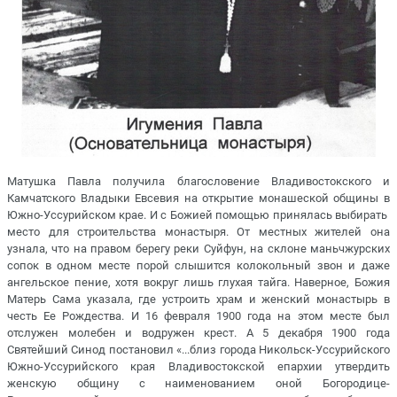
Матушка Павла получила благословение Владивостокского и
Камчатского Владыки Евсевия на открытие монашеской общины в
Южно-Уссурийском крае. И с Божией помощью принялась выбирать
место для строительства монастыря. От местных жителей она
узнала, что на правом берегу реки Суйфун, на склоне маньчжурских
сопок в одном месте порой слышится колокольный звон и даже
ангельское пение, хотя вокруг лишь глухая тайга. Наверное, Божия
Матерь Сама указала, где устроить храм и женский монастырь в
честь Ее Рождества. И 16 февраля 1900 года на этом месте был
отслужен молебен и водружен крест. А 5 декабря 1900 года
Святейший Синод постановил «...близ города Никольск-Уссурийского
Южно-Уссурийского края Владивостокской епархии утвердить
женскую общину с наименованием оной Богородице-