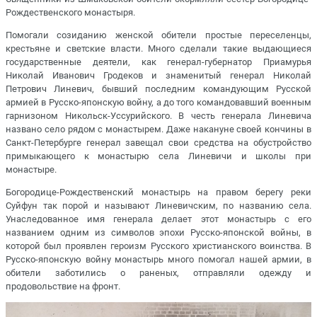
Рождественского монастыря.
Помогали созиданию женской обители простые переселенцы,
крестьяне и светские власти. Много сделали такие выдающиеся
государственные деятели, как генерал-губернатор Приамурья
Николай Иванович Гродеков и знаменитый генерал Николай
Петрович Линевич, бывший последним командующим Русской
армией в Русско-японскую войну, а до того командовавший военным
гарнизоном Никольск-Уссурийского. В честь генерала Линевича
названо село рядом с монастырем. Даже накануне своей кончины в
Санкт-Петербурге генерал завещал свои средства на обустройство
примыкающего к монастырю села Линевичи и школы при
монастыре.
Богородице-Рождественский монастырь на правом берегу реки
Суйфун так порой и называют Линевичским, по названию села.
Унаследованное имя генерала делает этот монастырь с его
названием одним из символов эпохи Русско-японской войны, в
которой был проявлен героизм Русского христианского воинства. В
Русско-японскую войну монастырь много помогал нашей армии, в
обители заботились о раненых, отправляли одежду и
продовольствие на фронт.