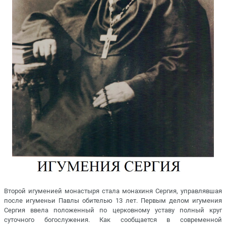
Второй игуменией монастыря стала монахиня Сергия, управлявшая
после игуменьи Павлы обителью 13 лет. Первым делом игумения
Сергия ввела положенный по церковному уставу полный круг
суточного богослужения. Как сообщается в современной