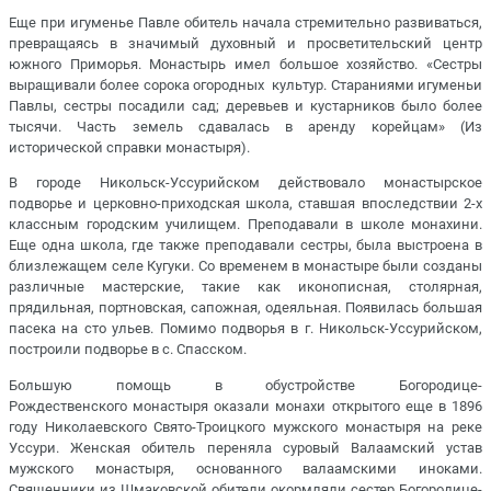
Еще при игуменье Павле обитель начала стремительно развиваться,
превращаясь в значимый духовный и просветительский центр
южного Приморья. Монастырь имел большое хозяйство. «Сестры
выращивали более сорока огородных культур. Стараниями игуменьи
Павлы, сестры посадили сад; деревьев и кустарников было более
тысячи. Часть земель сдавалась в аренду корейцам» (Из
исторической справки монастыря).
В городе Никольск-Уссурийском действовало монастырское
подворье и церковно-приходская школа, ставшая впоследствии 2-х
классным городским училищем. Преподавали в школе монахини.
Еще одна школа, где также преподавали сестры, была выстроена в
близлежащем селе Кугуки. Со временем в монастыре были созданы
различные мастерские, такие как иконописная, столярная,
прядильная, портновская, сапожная, одеяльная. Появилась большая
пасека на сто ульев. Помимо подворья в г. Никольск-Уссурийском,
построили подворье в с. Спасском.
Большую помощь в обустройстве Богородице-
Рождественского монастыря оказали монахи открытого еще в 1896
году Николаевского Свято-Троицкого мужского монастыря на реке
Уссури. Женская обитель переняла суровый Валаамский устав
мужского монастыря, основанного валаамскими иноками.
Священники из Шмаковской обители окормляли сестер Богородице-