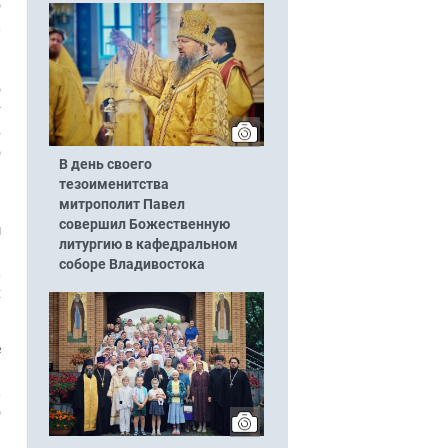
о
,
.
й
о
т
в
о
В день своего
9
тезоименитства
митрополит Павел
совершил Божественную
м
литургию в кафедральном
й
соборе Владивостока
,
х
е
а
,
о