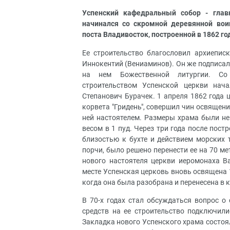
Успенский кафедральный собор - глав
начинался со скромной деревянной вои
поста Владивосток, построенной в 1862 го
Ее строительство благословил архиепис
Иннокентий (Вениаминов). Он же подписал
на нем Божественной литургии. Со
строительством Успенской церкви нача
Степанович Бурачек. 1 апреля 1862 года
корвета "Гридень", совершил чин освящен
ней настоятелем. Размеры храма были нев
весом в 1 пуд. Через три года после пост
близостью к бухте и действием морских 
порчи, было решено перенести ее на 70 м
нового настоятеля церкви иеромонаха В
месте Успенская церковь вновь освящена 1
когда она была разобрана и перенесена в 
В 70-х годах стал обсуждаться вопрос о
средств на ее строительство подключили
Закладка нового Успенского храма состоя