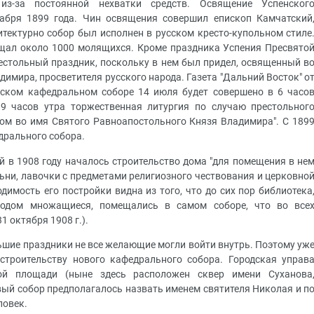
з-за постоянной нехватки средств. Освящение Успенског
абря 1899 года. Чин освящения совершил епископ Камчатский
тектурно собор был исполнен в русском кресто-купольном стиле
ещал около 1000 молящихся. Кроме праздника Успения Пресвято
естольный праздник, поскольку в нем был придел, освященный в
имира, просветителя русского народа. Газета "Дальний Восток" о
окском кафедральном соборе 14 июля будет совершено в 6 часо
9 часов утра торжественная литургия по случаю престольног
ом во имя Святого Равноапостольного Князя Владимира". С 189
дрального собора.
й в 1908 году началось строительство дома "для помещения в не
ьни, лавочки с предметами религиозного чествования и церковно
димость его постройки видна из того, что до сих пор библиотека
 годом множащиеся, помещались в самом соборе, что во все
1 октября 1908 г.).
ьшие праздники не все желающие могли войти внутрь. Поэтому уж
строительству нового кафедрального собора. Городская управ
ой площади (ныне здесь расположен сквер имени Суханова
ый собор предполагалось назвать именем святителя Николая и п
ловек.