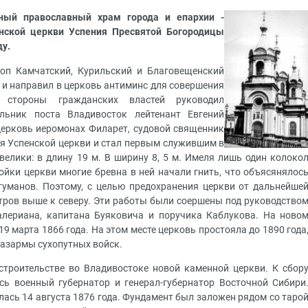
ный православный храм города и епархии -
нской церкви Успения Пресвятой Богородицы
ду.
коп Камчатский, Курильский и Благовещенский
 и направил в церковь антиминс для совершения
 стороны гражданских властей руководил
льник поста Владивосток лейтенант Евгений
 церковь иеромонах Филарет, судовой священник
ия Успенской церкви и стал первым служившим в
елики: в длину 19 м. В ширину 8, 5 м. Имеля лишь один колоко
ройки церкви многие бревна в ней начали гнить, что объясянялос
туманов. Поэтому, с целью предохранения церкви от дальнейше
етров выше к северу. Эти работы были соершены под руководство
алериана, капитана Буяковича и поручика Каблукова. На ново
9 марта 1866 года. На этом месте церковь простояла до 1890 года
казармы сухопутных войск.
 строительстве во Владивостоке новой каменной церкви. К сбор
сь военный губернатор и генерал-губернатор Восточной Сибири
лась 14 августа 1876 года. Фундамент был заложен рядом со таро