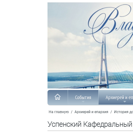
События
Архиерей и е
На главную
/
Архиерей и епархия
/
История до
Успенский Кафедральный