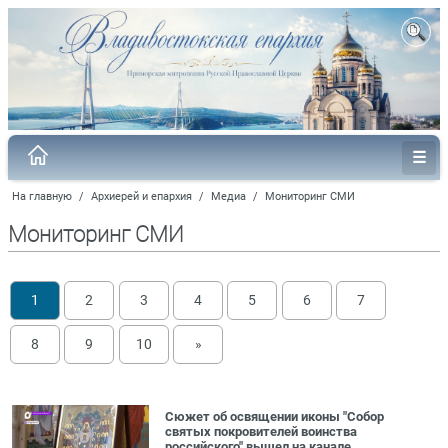
На главную
/
Архиерей и епархия
/
Медиа
/
Мониторинг СМИ
Мониторинг СМИ
1
2
3
4
5
6
7
8
9
10
»
Сюжет об освящении иконы "Собор
святых покровителей воинства
российского" вышел на канале