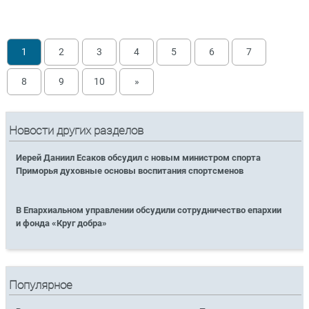
1
2
3
4
5
6
7
8
9
10
»
Новости других разделов
Иерей Даниил Есаков обсудил с новым министром спорта
Приморья духовные основы воспитания спортсменов
В Епархиальном управлении обсудили сотрудничество епархии
и фонда «Круг добра»
Популярное