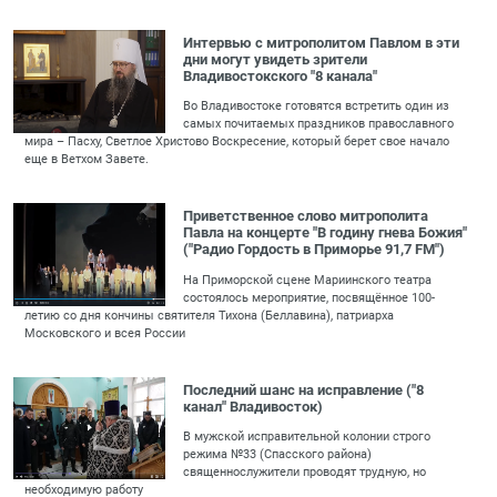
Интервью с митрополитом Павлом в эти
дни могут увидеть зрители
Владивостокского "8 канала"
Во Владивостоке готовятся встретить один из
самых почитаемых праздников православного
мира – Пасху, Светлое Христово Воскресение, который берет свое начало
еще в Ветхом Завете.
Приветственное слово митрополита
Павла на концерте "В годину гнева Божия"
("Радио Гордость в Приморье 91,7 FM")
На Приморской сцене Мариинского театра
состоялось мероприятие, посвящённое 100-
летию со дня кончины святителя Тихона (Беллавина), патриарха
Московского и всея России
Последний шанс на исправление ("8
канал" Владивосток)
В мужской исправительной колонии строго
режима №33 (Спасского района)
священнослужители проводят трудную, но
необходимую работу