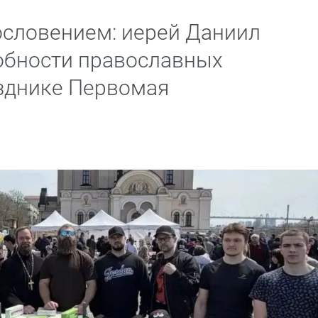
ословением: иерей Даниил
обности православных
зднике Первомая