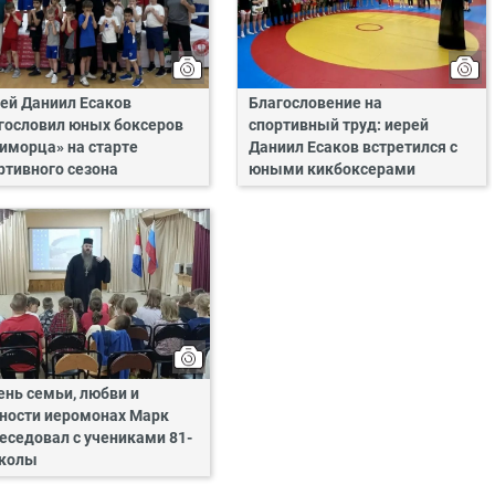
ей Даниил Есаков
Благословение на
гословил юных боксеров
спортивный труд: иерей
иморца» на старте
Даниил Есаков встретился с
ртивного сезона
юными кикбоксерами
ень семьи, любви и
ности иеромонах Марк
еседовал с учениками 81-
школы