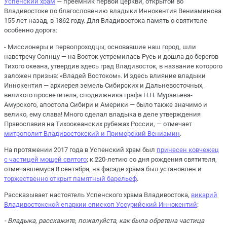
Успенский храм
— преемник первой церкви, открытой во
Владивостоке по благословению владыки Иннокентия Вениаминова
155 лет назад, в 1862 году. Для Владивостока память о святителе
особенно дорога:
- Миссионеры и первопроходцы, основавшие наш город, шли
навстречу Солнцу — на Восток устремилась Русь и дошла до берегов
Тихого океана, утвердив здесь град Владивосток, в название которого
заложен призыв: «Владей Востоком». И здесь влияние владыки
Иннокентия — архиерея земель Сибирских и Дальневосточных,
великого просветителя, сподвижника графа Н.Н. Муравьева-
Амурского, апостола Сибири и Америки — было также значимо и
велико, ему слава! Много сделал владыка в деле утверждения
Православия на Тихоокеанских рубежах России, — отмечает
митрополит Владивостокский и Приморский Вениамин
.
На протяжении 2017 года в Успенский храм был
принесен ковчежец
с частицей мощей святого
; к 220-летию со дня рождения святителя,
отмечавшемуся 8 сентября, на фасаде храма был установлен и
торжественно открыт памятный барельеф
.
Рассказывает настоятель Успенского храма Владивостока,
викарий
Владивостокской епархии епископ Уссурийский Иннокентий
:
- Владыка, расскажите, пожалуйста, как была обретена частица