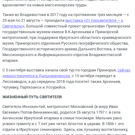
вдохновляет на новые миссионерские труды.
Также во Владивостоке в 2017 году на протяжении трех месяцев — с
25 мая по 21 августа — проходила
выставка «От просветителя — к
Святителю
», Большой совместный проект организован Приморским
государственным музеем имени В.К.Арсеньева и Приморской
митрополией, при поддержке Иркутского областного краеведческого
музея, Приморского отделения Русского географического общества,
Государственного исторического архива Дальнего Востока, а также
Миссионерского и Информационного отделов Владивостокской
епархии.
С 5 сентября выставка начала свой тур по городам Приморья,
сейчас
демонстрируется в Дальнереченске
, с 15 октября переедет в
Лесозаводск, а до середины 2018 года посетит также Арсеньев,
Чугуевку, Партизанск и Уссурийск.
ЖИЗНЕННЫЙ ПУТЬ СВЯТИТЕЛЯ
Святитель Иннокентий, митрополит Московский (в миру Иван
Евсеевич Попов-Вениаминов), родился 26 августа 1797 г. в селе
Ангинском Иркутской епархии в семье пономаря. Мальчик рано
усвоил грамоту и с 7 лет уже читал Апостол в церкви. В 1806 г. его
отдали в Иркутскую семинарию. Здесь, как лучшему воспитаннику,