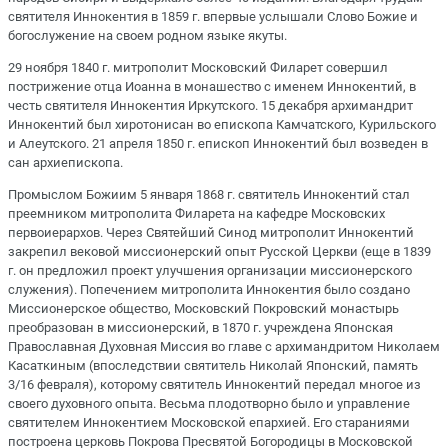
святителя Иннокентия в 1859 г. впервые услышали Слово Божие и
богослужение на своем родном языке якуты.
29 ноября 1840 г. митрополит Московский Филарет совершил
пострижение отца Иоанна в монашество с именем Иннокентий, в
честь святителя Иннокентия Иркутского. 15 декабря архимандрит
Иннокентий был хиротонисан во епископа Камчатского, Курильского
и Алеутского. 21 апреля 1850 г. епископ Иннокентий был возведен в
сан архиепископа.
Промыслом Божиим 5 января 1868 г. святитель Иннокентий стал
преемником митрополита Филарета на кафедре Московских
первоиерархов. Через Святейший Синод митрополит Иннокентий
закрепил вековой миссионерский опыт Русской Церкви (еще в 1839
г. он предложил проект улучшения организации миссионерского
служения). Попечением митрополита Иннокентия было создано
Миссионерское общество, Московский Покровский монастырь
преобразован в миссионерский, в 1870 г. учреждена Японская
Православная Духовная Миссия во главе с архимандритом Николаем
Касаткиным (впоследствии святитель Николай Японский, память
3/16 февраля), которому святитель Иннокентий передал многое из
своего духовного опыта. Весьма плодотворно было и управление
святителем Иннокентием Московской епархией. Его стараниями
построена церковь Покрова Пресвятой Богородицы в Московской