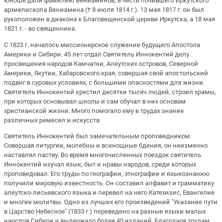
юноше дали фамилию Вениаминов, в честь почившего Иркутского
архиепископа Вениамина († 8 июля 1814 г.). 13 мая 1817 г. он был
рукоположен в диакона к Благовещенской церкви Иркутска, а 18 мая
1821 г. - во священника.
С 1823 г. началось миссионерское служение будущего Апостола
Америки и Сибири. 45 лет отдал Святитель Иннокентий делу
просвещения народов Камчатки, Алеутских островов, Северной
Америки, Якутии, Хабаровского края, совершая свой апостольский
подвиг в суровых условиях, с большими опасностями для жизни.
Святитель Иннокентий крестил десятки тысяч людей, строил храмы,
при которых основывал школы и сам обучал в них основам
христианской жизни. Много помогало ему в трудах знание
различных ремесел и искусств.
Святитель Иннокентий был замечательным проповедником.
Совершая литургии, молебны и всенощные бдения, он неизменно
наставлял паству. Во время многочисленных поездок святитель
Иннокентий изучал язык, быт и нравы народов, среди которых
проповедовал. Его труды по географии, этнографии и языкознанию
получили мировую известность. Он составил алфавит и грамматику
алеутско-лисьевского языка и перевел на него Катехизис, Евангелие
и многие молитвы. Одно из лучших его произведений "Указание пути
в Царство Небесное" (1833 г.) переведено на разные языки малых
народов Сибири и выдержало более 40 изданий. Благодаря трудам