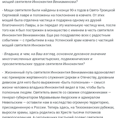
мощей святителя Иннокентия Вениаминова?
- Мощи святителя были найдены в конце 90-х годов в Свято-Троицкой
Сергиевой лавре и положены на поклонение в ковчеге. От этих
мощей была отделена частица и подарена одному из друзей
благочинного Лавры, а он передал эту маленькую частицу мне, после
того как я был пострижен в монашество с именем в честь святителя
Иннокентия Вениаминова. Еще раз поздравляю всех с радостным
событием — с прибытием в наш Успенский храм ковчега с частицей
мощей святителя Иннокентия.
- Владыка, в чем, на Ваш взгляд, основное духовное значение
многочисленных архипастырских, подвижнических и
просветительских трудов святителя Иннокентия?
- Жизненный путь святителя Иннокентия Вениаминова вдохновляет
нас примером жертвенного служения Церкви и Отечеству, духовным
девизом для него было выражение «Быть полезным» — смысл
жизни человека владыка Иннокентий видел в том, чтобы быть
полезным людям. Святитель вместе со своими сподвижниками —
генерал-губернатором Муравьевым-Амурским и адмиралом
Невельским — оставили нам в наследство огромную территорию,
присоединенную к России. Теперь здесь, на Тихоокеанских рубежах,
выросли храмы, здесь родились во Христе тысячи потомков
первопоселенцев. А сегодняшних пастырей подвиг святителя