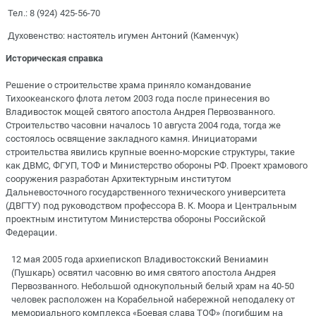
Тел.: 8 (924) 425-56-70
Духовенство: настоятель игумен Антоний (Каменчук)
Историческая справка
Решение о строительстве храма приняло командование
Тихоокеанского флота летом 2003 года после принесения во
Владивосток мощей святого апостола Андрея Первозванного.
Строительство часовни началось 10 августа 2004 года, тогда же
состоялось освящение закладного камня. Инициаторами
строительства явились крупные военно-морские структуры, такие
как ДВМС, ФГУП, ТОФ и Министерство обороны РФ. Проект храмового
сооружения разработан Архитектурным институтом
Дальневосточного государственного технического университета
(ДВГТУ) под руководством профессора В. К. Моора и Центральным
проектным институтом Министерства обороны Российской
Федерации.
12 мая 2005 года архиепископ Владивостокский Вениамин
(Пушкарь) освятил часовню во имя святого апостола Андрея
Первозванного. Небольшой однокупольный белый храм на 40-50
человек расположен на Корабельной набережной неподалеку от
мемориального комплекса «Боевая слава ТОФ» (погибшим на