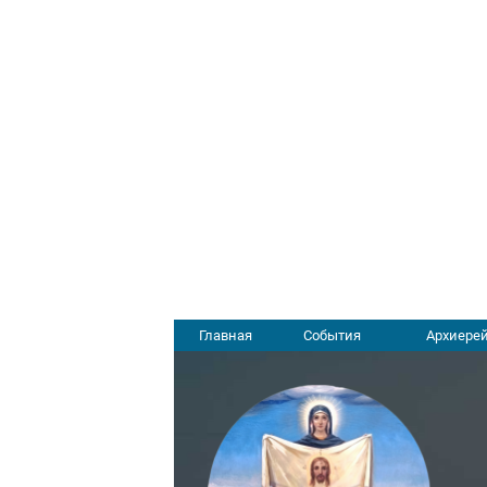
Главная
События
Архиерей