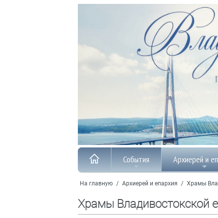
События
Архиерей и е
На главную
/
Архиерей и епархия
/
Храмы Вла
Храмы Владивостокской 