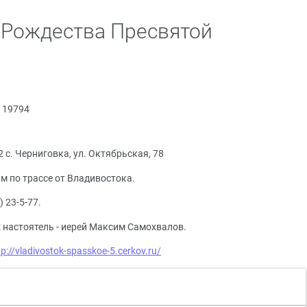
м Рождества Пресвятой
19794
2 с. Черниговка, ул. Октябрьская, 78
км по трассе от Владивостока.
) 23-5-77.
 настоятель - иерей Максим Самохвалов.
tp://vladivostok-spasskoe-5.cerkov.ru/