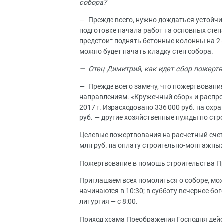
собора?
— Прежде всего, нужно дождаться устойчив
подготовке начала работ на основных стен
предстоит поднять бетонные колонны на 2–
можно будет начать кладку стен собора.
— Отец Димитрий, как идет сбор пожерт
— Прежде всего замечу, что пожертвовани
направлениям. «Кружечный сбор» и распро
2017 г. Израсходовано 336 000 руб. на охр
руб. — другие хозяйственные нужды по стр
Целевые пожертвования на расчетный счет: 
млн руб. на оплату строительно-монтажных
Пожертвование в помощь строительства Пр
Приглашаем всех помолиться о соборе, мо
начинаются в 10:30; в субботу вечернее бо
литургия — с 8:00.
Приход храма Преображения Господня дей