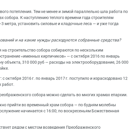
ого потепления. Тем не менее и зимой параллельно шла работа по
ах собора. К наступлению теплого времени года строителям
3 метра, установить силовые и кладочные леса — и уже тогда
вований и на какие нужды расходуются собранные средства?
я на строительство собора собираются по нескольким
странение «именных кирпичиков» — с октября 2016 по январь
ану объекта, 310 000 руб — расходы на электрооборудование, 26 000
ойке.
с октября 2016 г. по январь 2017 г. поступило и израсходовано 12
 работ.
еображенского собора можно сделать во многих храмах епархии.
жно прийти во временный храм собора — по будням молебны
гослужение начинается с 16:00; по воскресеньям Божественная
ствует рядом с местом возведения Преображенского