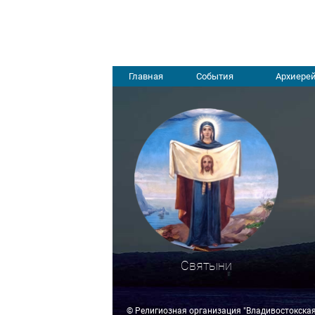
Главная
События
Архиерей
Святыни
© Религиозная организация "Владивостокска