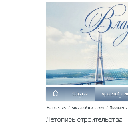
События
Архиерей и е
На главную
/
Архиерей и епархия
/
Проекты
Летопись строительства 