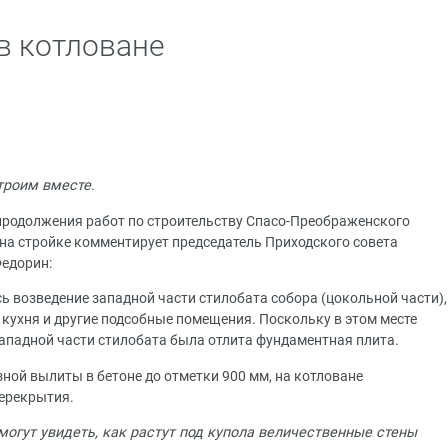
в котловане
троим вместе.
 продолжения работ по строительству Спасо-Преображенского
 на стройке комментирует председатель Приходского совета
едорин:
ь возведение западной части стилобата собора (цокольной части),
, кухня и другие подсобные помещения. Поскольку в этом месте
 западной части стилобата была отлита фундаментная плита.
ной вылиты в бетоне до отметки 900 мм, на котловане
перекрытия.
огут увидеть, как растут под купола величественные стены