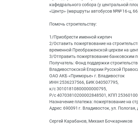
кафедрального собора (у центральной пло
«Центр» (маршруты автобусов №№ 16-ц, 66; 13-д,
Помочь строительству:
1/Приобрести именной кирпич
2/Оставить пожертвование на строительств
временной Преображенской церкви на цен
3/Отправить пожертвование банковским 
Получатель: Фонд поддержки строительств
Владивостокской Епархии Русской Правос
ОАО АКБ «Приморье» г. Владивосток
ИНН 2536237566, БИК 040507795,
к/с 30101810800000000795,
Р/с 40703810200002848501, КПП 25360100
Назначение платежа: пожертвование на ст
Адрес: 690091 г. Владивосток, ул. Пологая, д.
Сергей Карабанов, Михаил Бочкарников