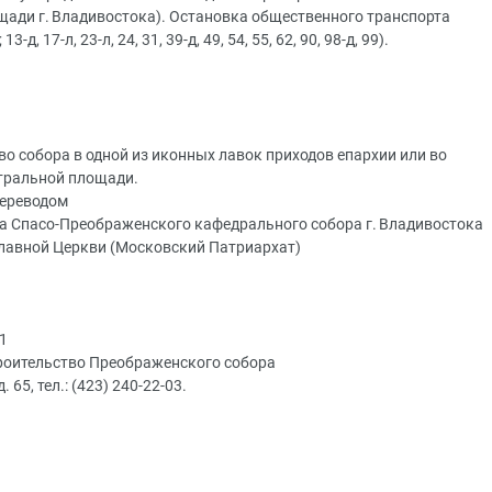
щади г. Владивостока). Остановка общественного транспорта
 17-л, 23-л, 24, 31, 39-д, 49, 54, 55, 62, 90, 98-д, 99).
о собора в одной из иконных лавок приходов епархии или во
тральной площади.
переводом
а Спасо-Преображенского кафедрального собора г. Владивостока
лавной Церкви (Московский Патриархат)
1
роительство Преображенского собора
 65, тел.: (423) 240‑22‑03.