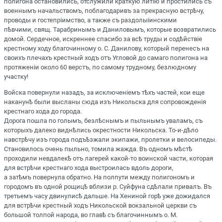
полигона остановились, отслужили краткую литію и простились съ
военнымъ начальствомъ, поблагодаривъ за прекрасную встрѣчу,
проводы и гостепріимство, а также съ раздолыіинскими
пѣвчими, свящ. Тарабринымъ и Даниловымъ, которые возвратились
домой. Сердечное, искреннее спасибо за всѣ труды и содѣйствіе
крестному ходу благочинному о. С. Данилову, который перенесъ на
своихъ плечахъ крестный ходъ отъ Угловой до самаго полигона на
протяженіи около 60 верстъ, по самому трудному, безлюдному
участку!
Войска повернули назадъ, за исключеніемъ тѣхъ частей, кои еще
наканунѣ были высланы сюда изъ Никольска для сопровожденія
крестнаго хода до города.
Дорога пошла по голымъ, безлѣснымъ и пыльнымъ уваламъ, съ
которыхъ далеко виднѣлись окрестности Никольска. То-и-дѣло
навстрѣчу изъ города подъѣзжали экипажи, пролетки и велосипеды.
Становилось очень пыльно, томила жажда. Въ одномъ мѣстѣ
проходили невдалекѣ отъ лагерей какой-то воинской части, которая
для встрѣчи крестнаго хода выстроилась вдоль дороги,
а затѣмъ повернула обратно. На полпути между полигономъ и
городомъ въ одной рощицѣ вблизи р. Суйфуна сдѣлали привалъ. Въ
третьемъ часу двинулисѣ дальше. На Хениной горѣ уже дожидался
для встрѣчи крестный ходъ Никольской вокзальной церкви съ
большой толпой народа, во главѣ съ благочиннымъ о. М.