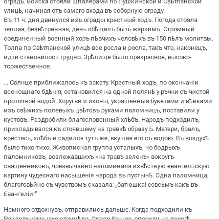
оградѣ. Войска стояли шпалерами по Пушкинской и Свѣтланской
улицѣ, начиная отъ самаго входа въ соборную ограду.
Въ 11 ч. дня двинулся изъ ограды крестный ходъ. Погода стояла
теплая, безвѣтренная, день обѣщалъ быть жаркимъ. Огромный
соединенный военный хоръ пѣвчихъ человѣкъ въ 150 пѣлъ молитвы.
Толпа по Свѣтланской улицѣ все росла и росла, такъ что, наконецъ,
идти становилось трудно. Зрѣлище было прекрасное, высоко-
торжественное.
... Солнце приближалось къ закату. Крестный ходъ, по окончаніи
всенощнаго бдѣнія, остановился на одной полянѣ у рѣчки съ чистой
проточной водой. Хоругви и иконы, украшенныя букетами и вѣнками
изъ свѣжихъ полевыхъ цвѣтовъ руками паломницъ, поставили у
кустовъ. Раздробили благословенный хлѣбъ. Народъ подходилъ,
прикладывался къ стоявшему на травкѣ образу Б. Матери, бралъ,
крестясь, хлѣбъ и садился тутъ же, вкушая его съ водою. Въ воздухѣ
было тихо-тихо. Живописная группа усталыхъ, но бодрыхъ
паломниковъ, возлежавшихъ «на травѣ зеленѣ» вокругъ
священниковъ, чрезвычайно напоминала извѣстную евангельскую
картину чудеснаго насыщенія народа въ пустынѣ. Одна паломница,
благоговѣйно съ чувствомъ сказала: „батюшка! совсѣмъ какъ въ
Евангеліи!“
Немного отдохнувъ, отправились дальше. Когда подходили къ
Раздольному, уже стемнѣло. Около 8½ час. впереди на дорогѣ