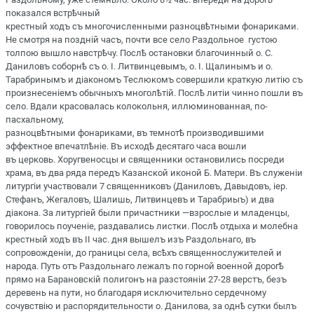
показался встрѣчный
крестный ходъ съ многочисленными разноцвѣтными фонариками.
Не смотря на поздній часъ, почти все село Раздольное густою
толпою вышло навстрѣчу. Послѣ остановки благочинный о. С.
Даниловъ соборнѣ съ о. I. Литвинцевымъ, о. I. Щалинымъ и о.
Тарабринымъ и діакономъ Теслюкомъ совершили краткую литію съ
произнесеніемъ обычныхъ многолѣтій. Послѣ литіи чинно пошли въ
село. Вдали красовалась колокольня, иллюминованная, по-
пасхальному,
разноцвѣтными фонариками, въ темнотѣ производившими
эффектное впечатлѣніе. Въ исходѣ десятаго часа вошли
въ церковь. Хоругвеносцы и священники остановились посреди
храма, въ два ряда передъ Казанской иконой Б. Матери. Въ служеніи
литургіи участвовали 7 священниковъ (Даниловъ, Давыдовъ, іер.
Стефанъ, Жегаловъ, Шалишь, Литвинцевъ и Тарабриыъ) и два
діакона. За литургіей были причастники —взрослые и младенцы,
говорилось поученіе, раздавались листки. Послѣ отдыха и молебна
крестный ходъ въ ІІ час. дня вышелъ изъ Раздольнаго, въ
сопровожденіи, до границы села, всѣхъ священнослужителей и
народа. Путь отъ Раздольнаго лежалъ по горной военной дорогѣ
прямо на Барановскій полигонъ на разстояніи 27-28 верстъ, безъ
деревень на пути, но благодаря исключительно сердечному
сочувствію и распорядительности о. Данилова, за однѣ сутки былъ