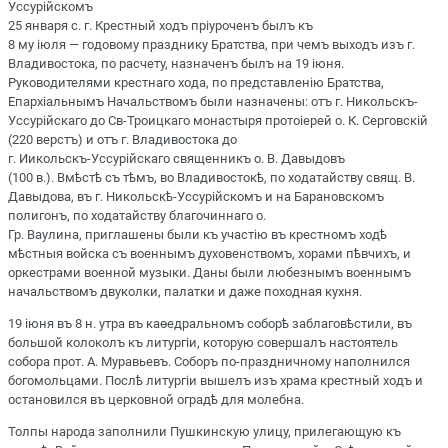
Уссурійскомъ
25 января с. г. Крестный ходъ пріуроченъ былъ къ
8 му іюля — годовому празднику Братства, при чемъ выходъ изъ г.
Владивостока, по расчету, назначенъ былъ на 19 іюня.
Руководителями крестнаго хода, по представленію Братства,
Епархіальнымъ Начальствомъ были назначены: отъ г. Никольскъ-
Уссурійскаго до Св-Троицкаго монастыря протоіерей о. К. Серговскій
(220 верстъ) и отъ г. Владивостока до
г. Иикольскъ-Уссурійскаго священникъ о. В. Давыдовъ
(100 в.). Вмѣстѣ съ тѣмъ, во Владивостокѣ, по ходатайству свящ. В.
Давыдова, въ г. Никольскѣ-Уссурійскомъ и на Барановскомъ
полигонъ, по ходатайству благочиннаго о.
Гр. Ваулина, приглашены были къ участію въ крестномъ ходѣ
мѣстныя войска съ военнымъ духовенствомъ, хорами пѣвчихъ, и
оркестрами военной музыки. Даны были любезнымъ военнымъ
начальствомъ двуколки, палатки и даже походная кухня.
19 іюня въ 8 н. утра въ каѳедральномъ соборѣ заблаговѣстили, въ
большой колоколъ къ литургіи, которую совершалъ настоятель
собора прот. А. Муравьевъ. Соборъ по-праздничному наполнился
богомольцами. Послѣ литургіи вышелъ изъ храма крестный ходъ и
остановился въ церковной оградѣ для молебна.
Толпы народа заполнили Пушкинскую улицу, прилегающую къ