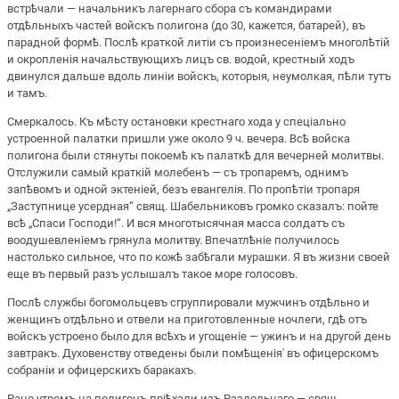
встрѣчали — начальникъ лагернаго сбора съ командирами
отдѣльныхъ частей войскъ полигона (до 30, кажется, батарей), въ
парадной формѣ. Послѣ краткой литіи съ произнесеніемъ многолѣтій
и окропленія начальствующихъ лицъ св. водой, крестный ходъ
двинулся дальше вдоль линіи войскъ, которыя, неумолкая, пѣли тутъ
и тамъ.
Смеркалось. Къ мѣсту остановки крестнаго хода у спеціально
устроенной палатки пришли уже около 9 ч. вечера. Всѣ войска
полигона были стянуты покоемѣ къ палаткѣ для вечерней молитвы.
Отслужили самый краткій молебенъ — съ тропаремъ, однимъ
запѣвомъ и одной эктеніей, безъ евангелія. По пропѣтіи тропаря
„Заступнице усердная“ свящ. Шабельниковъ громко сказалъ: пойте
всѣ „Спаси Господи!“. И вся многотысячная масса солдатъ съ
воодушевленіемъ грянула молитву. Впечатлѣніе получилось
настолько сильное, что по кожѣ забѣгали мурашки. Я въ жизни своей
еще въ первый разъ услышалъ такое море голосовъ.
Послѣ службы богомольцевъ сгруппировали мужчинъ отдѣльно и
женщинъ отдѣльно и отвели на приготовленные ночлеги, гдѣ отъ
войскъ устроено было для всѣхъ и угощеніе — ужинъ и на другой день
завтракъ. Духовенству отведены были помѣщенiя' въ офицерскомъ
собраніи и офицерскихъ баракахъ.
Рано утромъ на полигонъ пріѣхали изъ Раздольнаго — свящ.