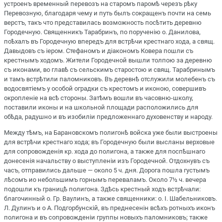
устроенъ временный перевозъ на старомъ паромѣ черезъ рѣку
Перевозную, благодаря чему и путь былъ сокращенъ почти на семь
верстъ, такъ что представилась возможность посѣтить деревню
Городечную. Священникъ Тарабринъ, по порученію о. Данилова,
поѣхалъ въ Городечную впередъ для встрѣчи крестнаго хода, а свящ.
Давыдовъ съ іером. Стефаномъ и діакономъ Ковера пошли съ
крестнымъ ходомъ. Жители Городечной вышли толпою за деревню
съ иконами, во главѣ съ сельскимъ старостою и свящ. Тарабринымъ
и тамъ встрѣтили паломниковъ. Въ деревнѣ отслужили молебенъ съ
водосвятіемъ у особой оградки съ крестомъ и иконою, совершивъ
окропленіе на всѣ стороны. Затѣмъ вошли въ часовню-школу,
поставили иконы и на школьной площади расположились для
обѣда, радушно и въ изобиліи предложеннаго духовенству и народу.
Между тѣмъ, на Барановскомъ полигонѣ войска уже были выстроены
для встрѣчи крестнаго хода; въ Городечную были высланы верховые
для сопровожденія кр. хода до полигона, а также для поспѣшнаго
донесенія начальству о выступленіи изъ Городечной. Отдохнувъ съ
часъ, отправились дальше — около 5 ч. дня. Дорога пошла густымъ
лѣсомъ ио небольшимъ горнымъ переваламъ. Около 7½ ч. вечера
подошли къ границѣ полигона. Здѣсь крестный ходъ встрѣчали:
благочинный о. Гр. Ваулинъ, а также священники: о. I. Шабельниковъ.
Л. Дулинъ и о А. Подгорбунскій, въ преднесенін всѣхъ ротныхъ иконъ
полигона и въ сопровожденіи группы новыхъ паломниковъ; также