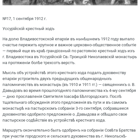
№17, 1 сентября 1912 г.
Уссурійскій крестный ходъ
На долю Владивостокской епархіи въ нынѣшнемъ 1912 году выпало
счастье пережить крупное и важное церковно-общественное событіе
— первый еще въ краѣ грандіозный по растоянію крестный ходъ изъ
г. Владивостока въ Уссурійскій Св.-Троицкій Николаевскій монастырь
на протяженіи болѣе трехсотъ верстъ.
Мысль объ устройствѣ этого крестнаго хода подалъ духовенству
епархіи устроитель двухъ предыдущихъ общенародныхъ
паломничествъ въ монастырь (въ 1910 и 1911 гг.) — священникъ о. В.
Давыдовъ во время прошлогодняго паломничества къ 4-му сентября
— дню прославленія Святителя Іоасафа Бѣлгородскаго. Послѣ
тщательнаго обсужденія этого предложенія въ пути и въ самомъ
монастырѣ на пастырскомъ собраніи 3-го сентября, собравшееся
духовенотво одобрило предложеніе о. Давыдова и обѣщало свое
пастырское содѣйствіе въ устройствѣ крестнаго хода.
Маршрутъ окончательно былъ одобренъ на собраніи Совѣта Братства
при участіи городского и сельскаго духовенства въ г. Никольскѣ-