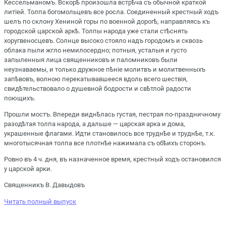
Кессельманомъ. Вскорѣ произошла встрѣча съ обычной краткой
литіей. Толпа богомольцевъ все росла. Соединенный крестный ходъ
шелъ по склону Хениной горы по военной дорогѣ, направляясь къ
городской царской аркѣ. Толпы народа уже стали стѣснять
хоругвеносцевъ. Солнце высоко стояло надъ городомъ и сквозь
облака пыли жгло немилосердно; потныя, усталыя и густо
запыленныя лица священниковъ и паломниковъ были
неузнаваемы, и только дружное пѣніе молитвъ и молитвенныхъ
запѣвовъ, волною перекатывавшееся вдоль всего шествія,
свидѣтельствовало о душевной бодрости и свѣтлой радости
поющихъ.
Прошли мостъ. Впереди виднѣлась густая, пестрая по-праздничному
разодѣтая толпа народа, а дальше — царская арка и дома,
украшенные флагами. Идти становилось все труднѣе и труднѣе, т.к.
многотысячная толпа все плотнѣе нажимала съ обѣихъ сторонъ.
Ровно въ 4 ч. дня, въ назначенное время, крестный ходъ остановился
у царской арки.
Священникъ В. Давыдовъ
Читать полный выпуск