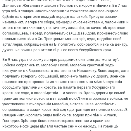
Даниловъ, Жегаловъ и діаконъ Теслюкъ съ хоромъ пѣвчихъ. Въ 7 час
утра всѣ 9 священниковъ совершили торжественное всенощное
бдѣніе на открытомъ воздухѣ передъ палаткой. Присутствовали:
начальникъ лагернаго сбора, офицеры съ семействами, паломники и
много нижнихъ чиновъ, по личному желанію, въ качествѣ простыхъ
богомольцевъ. Передъ поліелеемъ свящ. Давыдовъ произнесъ слово
паломничествѣ и о Св.-Троицкомъ монастырѣ, куда, подобно всей
артиллеріи, собравшейся на Б. полигонъ, собираются, какъ къ центру,
духовные воины-ревнители вѣры со всего Уссурійскаго края.
Въ 9 час. утра по всему лагерю раздались сигналы „на-молитву“.
Войска собрались къ молебну. Послѣ молебна крестный ходъ
выступилъ съ Барановскаго полигона къ Никольску. Было жарко, хотя
подувалъ вѣтерокъ, обѣщавшій, впрочемъ пыльную дорогу. Военное
начальство при прощаніи изъявило готовность на мѣстѣ служенія
соорудить приличный крестъ, въ память перваго Уссурійскаго
крестнаго хода, а впослѣдствіи — и часовню. Вдоль дороги до самой
границы полигона стояли въ парадѣ по обѣимъ сторонамъ войска, не
участвовавшія въ служеніи молебна, а стоявшія за молебномъ —
сопровождали сзади крестный ходъ до границы въ полномъ составѣ.
Священникъ кропилъ ряды войскъ св. водою при пѣніи «Спаси,
Господи». Зрѣлище было высокоторжественное и красивое,
нѣкоторые офицеры дѣлали частые снимки на-ходу. На границѣ