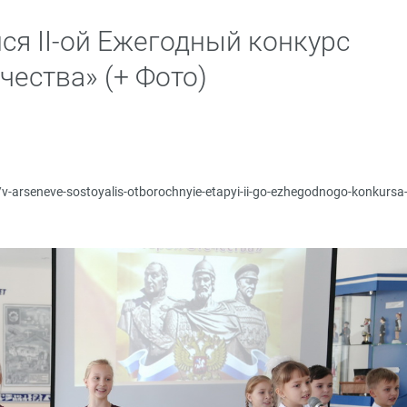
ся II-ой Ежегодный конкурс
чества» (+ Фото)
u/v-arseneve-sostoyalis-otborochnyie-etapyi-ii-go-ezhegodnogo-konkursa