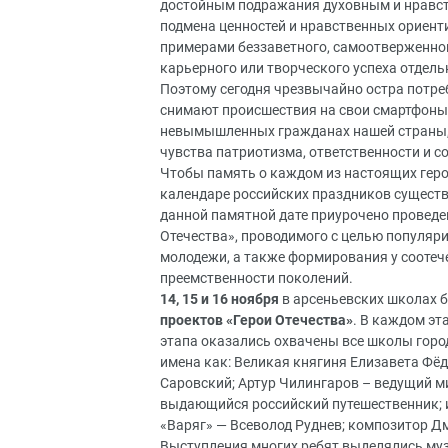
достойным подражания духовным и нравст
подмена ценностей и нравственных ориенти
примерами беззаветного, самоотверженног
карьерного или творческого успеха отдель
Поэтому сегодня чрезвычайно остра потре
снимают происшествия на свои смартфоны
невымышленных гражданах нашей страны, к
чувства патриотизма, ответственности и с
Чтобы память о каждом из настоящих герое
календаре российских праздников существ
данной памятной дате приурочено проведе
Отечества», проводимого с целью популяр
молодежи, а также формирования у соотеч
преемственности поколений.
14, 15 и 16 ноября
в арсеньевских школах 
проектов «Герои Отечества»
. В каждом эт
этапа оказались охвачены все школы горо
имена как: Великая княгиня Елизавета Фё
Саровский; Артур Чилингаров – ведущий м
выдающийся российский путешественник; 
«Варяг» — Всеволод Руднев; композитор Дм
Выступления многих ребят выделялись му