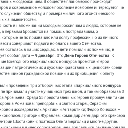
венным содержанием. В обществе планомерно происходит
ров и современное молодое поколение все более интересуется не
о служения обществу, а примерами личного эгоистического
ных знаменитостей.
бность в напоминании молодым россиянам о людях, которые не
, а первыми бросаются на помощь пострадавшим, о
оторые не по призванию или долгу профессии, но из личного
овести совершают подвиги во благо нашего Отечества.
в осталась в наших сердцах, а дети помнили их поименно, в
ует особая дата —
9 декабря
. Это
День Героев Отечества
. К
ние Ежегодного епархиального конкурса проектов «Герои
изации патриотических и духовно-нравственных ценностей среди
ественников гражданской позиции и их приобщения к опыту
были проведены три отборочных этапа Епархиального
конкурса
апе принимали участие учащиеся трёх школ, и таким образом за 3
да Арсеньева. Среди 55 представленных героев прозвучали такие
доровна Романова; преподобный святой старец Серафим
ировой исследователь Арктики и Антарктики; Фёдор Конюхов –
иконописец Григорий Журавлев; командир легендарного крейсера
итрий Шостакович; поэтесса Ольга Бергольц и многие другие.
зыкальным и видео сопровождением, докладчики декламировали