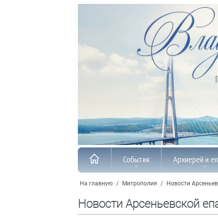
События
Архиерей и е
На главную
/
Митрополия
/
Новости Арсеньев
Новости Арсеньевской еп