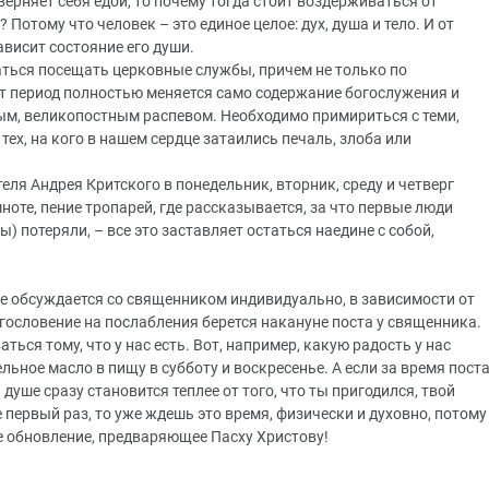
кверняет себя едой, то почему тогда стоит воздерживаться от
Потому что человек – это единое целое: дух, душа и тело. И от
ависит состояние его души.
аться посещать церковные службы, причем не только по
этот период полностью меняется само содержание богослужения и
ым, великопостным распевом. Необходимо примириться с теми,
тех, на кого в нашем сердце затаились печаль, злоба или
еля Андрея Критского в понедельник, вторник, среду и четверг
мноте, пение тропарей, где рассказывается, за что первые люди
мы) потеряли, – все это заставляет остаться наедине с собой,
ие обсуждается со священником индивидуально, в зависимости от
агословение на послабления берется накануне поста у священника.
ться тому, что у нас есть. Вот, например, какую радость у нас
ьное масло в пищу в субботу и воскресенье. А если за время пост
 душе сразу становится теплее от того, что ты пригодился, твой
 первый раз, то уже ждешь это время, физически и духовно, потому
ое обновление, предваряющее Пасху Христову!