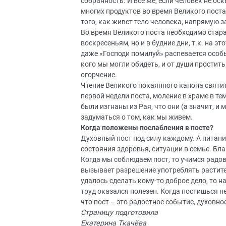
собранность. И все же, если человек не ос
многих продуктов во время Великого поста? 
того, как живет тело человека, напрямую з
Во время Великого поста необходимо стар
воскресеньям, но и в будние дни, т.к. на 
даже «Господи помилуй» распевается особ
кого мы могли обидеть, и от души простить 
огорчение.
Чтение Великого покаянного канона святит
первой недели поста, моление в храме в те
были изгнаны из Рая, что они (а значит, и 
задуматься о том, как мы живем.
Когда положены послабления в посте?
Духовный пост под силу каждому. А питан
состояния здоровья, ситуации в семье. Бл
Когда мы соблюдаем пост, то учимся радова
вызывает разрешение употреблять растител
удалось сделать кому-то доброе дело, то на
труд оказался полезен. Когда постишься не
что пост – это радостное событие, духовн
Страницу подготовила
Екатерина Ткачёва