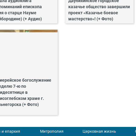
ла аудиокнига
Даубихинское городское
поминаний епископа
казачье общество завершили
ия о старце Науме
проект «Казачье боевое
йбородине) (+ Аудио)
мастерство»! (+ Фото)
иерейское богослужение
еделю 7-ю по
идесятнице в
исоглебском храме г.
ьнегорска (+ Фото)
 и епархия
Митрополия
Церковная жизнь