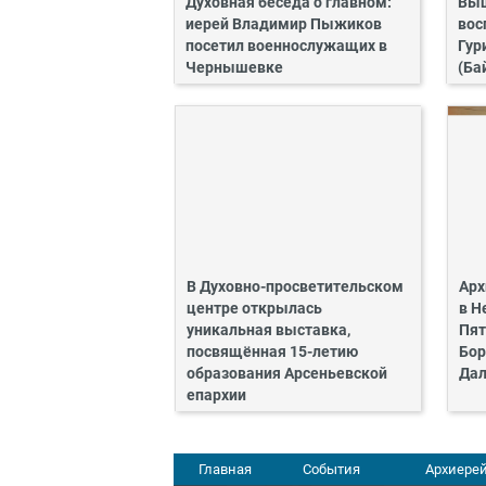
Духовная беседа о главном:
Выш
иерей Владимир Пыжиков
вос
посетил военнослужащих в
Гур
Чернышевке
(Ба
В Духовно-просветительском
Арх
центре открылась
в Н
уникальная выставка,
Пят
посвящённая 15-летию
Бор
образования Арсеньевской
Дал
епархии
Главная
События
Архиерей