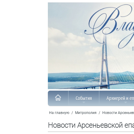
События
Архиерей и е
На главную
/
Митрополия
/
Новости Арсеньев
Новости Арсеньевской еп