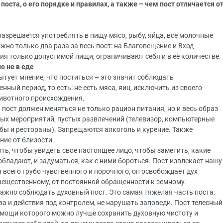
поста, о его порядке и правилах, а также – чем пост отличается о
азрешается употреблять в пищу мясо, рыбу, яйца, все молочные
жно только два раза за весь пост: на Благовещение и Вход
я только допустимой пищи, ограничивают себя и в её количестве.
о не в еде
тует мнение, что поститься – это значит соблюдать
ный период, то есть: не есть мяса, яиц, исключить из своего
ивотного происхождения.
В пост должен меняться не только рацион питания, но и весь образ
ых мероприятий, пустых развлечений (телевизор, компьютерные
лубы и рестораны). Запрещаются алкоголь и курение. Также
ние от близости.
оть, чтобы увидеть свое настоящее лицо, чтобы заметить, какие
обладают, и задуматься, как с ними бороться. Пост извлекает нашу
 всего грубо чувственного и порочного, он освобождает дух
вещественному, от постоянной обращенности к земному.
важно соблюдать духовный пост. Это самая тяжелая часть поста.
а и действия под контролем, не нарушать заповеди. Пост телесный
помощи которого можно лучше сохранить духовную чистоту и