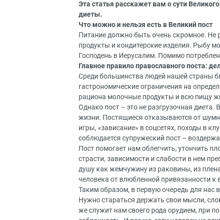
Эта статья расскажет вам о сути Великого 
диеты.
Что можно и нельзя есть в Великий пост
Питание должно быть очень скромное. Не р
продукты и кондитерские изделия. Рыбу мо
Господень в Иерусалим. Помимо потреблени
Главное правило православного поста: дел
Среди большинства людей нашей страны бы
гастрономические ограничения на определен
рациона молочные продукты и всю пищу ж
Однако пост – это не разгрузочная диета. 
жизни. Постящиеся отказываются от шумн
игры, «зависание» в соцсетях, походы в к
соблюдается супружеский пост – воздержа
Пост помогает нам облегчить, утончить пл
страсти, зависимости и слабости в нем пре
душу как жемчужину из раковины, из плена
человека от влюбленной привязанности к 
Таким образом, в первую очередь для нас 
Нужно стараться держать свои мысли, слов
же служит нам своего рода орудием, при 