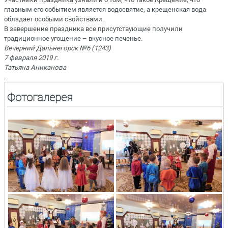
глав
ным его событием является водосвя
тие, а крещенская вода
обладает особыми свойствами.
В завершение праздника все при
сутствующие получили
традицион
ное угощение – вкусное печенье.
Вечерний Дальнегорск №6 (1243)
7 февраля 2019 г.
Татьяна Аниканова
.
Фотогалерея