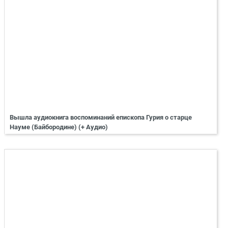
Вышла аудиокнига воспоминаний епископа Гурия о старце
Науме (Байбородине) (+ Аудио)