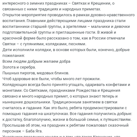
ин
тересного о
зимних праздниках – Святках и К
рещении, о
связан
ных с ними традициях и народ
ных приметах.
Открытое мероприятие проводи
лось в рамках духовно-нравствен
ного
воспитания. Главными дей
ствующими лицами праздника ста
ли
воспитанники старшей группы, а зрителями – мальчики и девочки
подготовительной группы и пригла
шенные гости. В живой и
красоч
ной форме было рассказан
о о том, как в России отмечали
С
вятки – с гуляниями, колядками, песнями.
Дети исполнили колядки, в основе которых были, конечно, добрые
по
желания:
Всем людям добрым желаем доб
ра
Золота и серебра.
Пышных пирогов, медовых бли
нов.
Чтоб здоровые все были, чтобы много лет прожили.
Колядующих
всегда было приня
то угощать, одар
ивать конфетами и
монетами. Со Святками, праздни
ками Р
ождества и Крещения
связа
но и много народных примет, о ко
торых знают теперь и
нынешние дошкольники. Традиционным заня
тием в святки
считалось и гадание. Как это было, ребята продемонст
рировали с
помощью гадания на шкатулочках. Все гадания получи
лись добрые:
к достатку, благопо
лучию, жизни в большой семье, к путешествиям.
Прослышав об этом, на праздник к ребятам пожаловал сказочный
персонаж – Баба Яга.
Участники праздника узнали и о
том, что такое Крещение, что