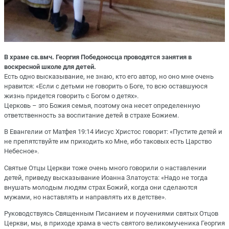
В храме св.вмч. Георгия Победоносца проводятся занятия в
воскресной школе для детей.
Есть одно высказывание, не знаю, кто его автор, но оно мне очень
нравится: «Если с детьми не говорить о Боге, то всю оставшуюся
жизнь придется говорить с Богом о детях».
Церковь – это Божия семья, поэтому она несет определенную
ответственность за воспитание детей в страхе Божием.
В Евангелии от Матфея 19:14 Иисус Христос говорит: «Пустите детей и
не препятствуйте им приходить ко Мне, ибо таковых есть Царство
Небесное».
Святые Отцы Церкви тоже очень много говорили о наставлении
детей, приведу высказывание Иоанна Златоуста: «Надо не тогда
внушать молодым людям страх Божий, когда они сделаются
мужами, но наставлять и направлять их в детстве».
Руководствуясь Священным Писанием и поучениями святых Отцов
Церкви, мы, в приходе храма в честь святого великомученика Георгия