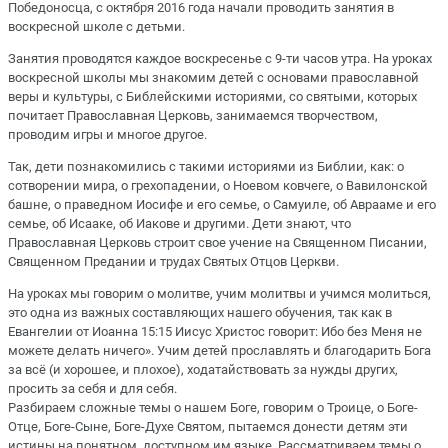
Победоносца, с октября 2016 года начали проводить занятия в
воскресной школе с детьми.
Занятия проводятся каждое воскресенье с 9-ти часов утра. На уроках
воскресной школы мы знакомим детей с основами православной
веры и культуры, с Библейскими историями, со святыми, которых
почитает Православная Церковь, занимаемся творчеством,
проводим игры и многое другое.
Так, дети познакомились с такими историями из Библии, как: о
сотворении мира, о грехопадении, о Ноевом ковчеге, о Вавилонской
башне, о праведном Иосифе и его семье, о Самуиле, об Аврааме и его
семье, об Исааке, об Иакове и другими. Дети знают, что
Православная Церковь строит свое учение на Священном Писании,
Священном Предании и трудах Святых Отцов Церкви.
На уроках мы говорим о молитве, учим молитвы и учимся молиться,
это одна из важных составляющих нашего обучения, так как в
Евангелии от Иоанна 15:15 Иисус Христос говорит: Ибо без Меня не
можете делать ничего». Учим детей прославлять и благодарить Бога
за всё (и хорошее, и плохое), ходатайствовать за нужды других,
просить за себя и для себя.
Разбираем сложные темы о нашем Боге, говорим о Троице, о Боге-
Отце, Боге-Сыне, Боге-Духе Святом, пытаемся донести детям эти
истины на понятном, доступном им языке. Рассматриваем темы о