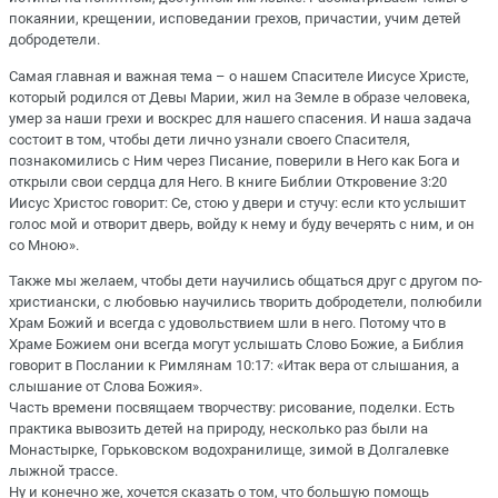
покаянии, крещении, исповедании грехов, причастии, учим детей
добродетели.
Самая главная и важная тема – о нашем Спасителе Иисусе Христе,
который родился от Девы Марии, жил на Земле в образе человека,
умер за наши грехи и воскрес для нашего спасения. И наша задача
состоит в том, чтобы дети лично узнали своего Спасителя,
познакомились с Ним через Писание, поверили в Него как Бога и
открыли свои сердца для Него. В книге Библии Откровение 3:20
Иисус Христос говорит: Се, стою у двери и стучу: если кто услышит
голос мой и отворит дверь, войду к нему и буду вечерять с ним, и он
со Мною».
Также мы желаем, чтобы дети научились общаться друг с другом по-
христиански, с любовью научились творить добродетели, полюбили
Храм Божий и всегда с удовольствием шли в него. Потому что в
Храме Божием они всегда могут услышать Слово Божие, а Библия
говорит в Послании к Римлянам 10:17: «Итак вера от слышания, а
слышание от Слова Божия».
Часть времени посвящаем творчеству: рисование, поделки. Есть
практика вывозить детей на природу, несколько раз были на
Монастырке, Горьковском водохранилище, зимой в Долгалевке
лыжной трассе.
Ну и конечно же, хочется сказать о том, что большую помощь