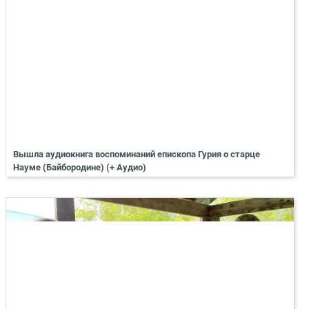
Вышла аудиокнига воспоминаний епископа Гурия о старце
Науме (Байбородине) (+ Аудио)