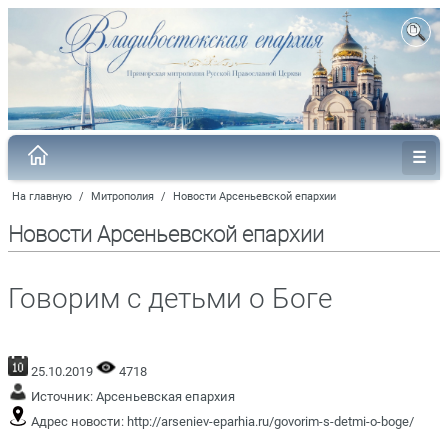
На главную
/
Митрополия
/
Новости Арсеньевской епархии
Новости Арсеньевской епархии
Говорим с детьми о Боге
25.10.2019
4718
Источник:
Арсеньевская епархия
Адрес новости:
http://arseniev-eparhia.ru/govorim-s-detmi-o-boge/