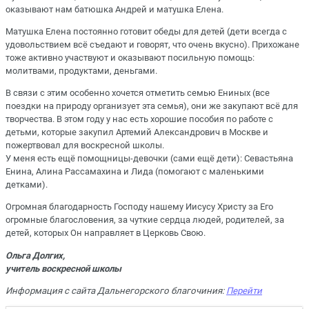
оказывают нам батюшка Андрей и матушка Елена.
Матушка Елена постоянно готовит обеды для детей (дети всегда с
удовольствием всё съедают и говорят, что очень вкусно). Прихожане
тоже активно участвуют и оказывают посильную помощь:
молитвами, продуктами, деньгами.
В связи с этим особенно хочется отметить семью Ениных (все
поездки на природу организует эта семья), они же закупают всё для
творчества. В этом году у нас есть хорошие пособия по работе с
детьми, которые закупил Артемий Александрович в Москве и
пожертвовал для воскресной школы.
У меня есть ещё помощницы-девочки (сами ещё дети): Севастьяна
Енина, Алина Рассамахина и Лида (помогают с маленькими
детками).
Огромная благодарность Господу нашему Иисусу Христу за Его
огромные благословения, за чуткие сердца людей, родителей, за
детей, которых Он направляет в Церковь Свою.
Ольга Долгих,
учитель воскресной школы
Информация с сайта Дальнегорского благочиния:
Перейти