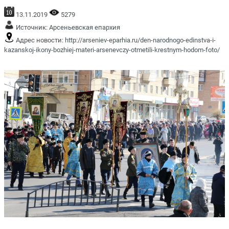
13.11.2019
5279
Источник:
Арсеньевская епархия
Адрес новости:
http://arseniev-eparhia.ru/den-narodnogo-edinstva-i-
kazanskoj-ikony-bozhiej-materi-arsenevczy-otmetili-krestnym-hodom-foto/