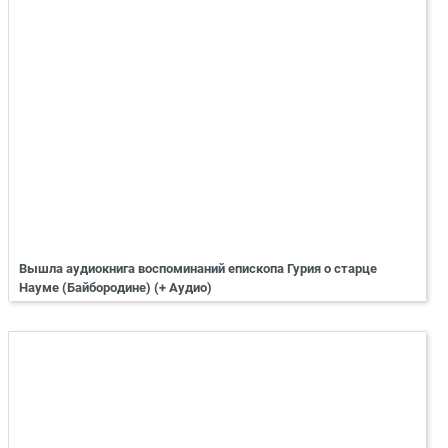
Вышла аудиокнига воспоминаний епископа Гурия о старце
Науме (Байбородине) (+ Аудио)