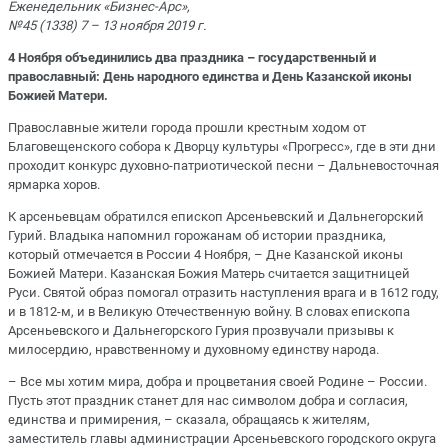
Еженедельник «Бизнес-Арс»,
№45 (1338) 7 – 13 ноября 2019 г.
4 Ноября объединились два праздника – государственный и
православный: День народного единства и День
Казанской иконы
Божией Матери.
Православные жители города прошли крестным ходом от
Благовещенского собора к Дворцу культуры «Прогресс», где в эти дни
проходит конкурс духовно-патриотической песни – Дальневосточная
ярмарка хоров.
К арсеньевцам обратился епископ Арсеньевский и Дальнегорский
Гурий. Владыка напомнил горожанам об истории праздника,
который отмечается в России 4 Ноября, – Дне Казанской иконы
Божией Матери. Казанская Божия Матерь считается защитницей
Руси. Святой образ помогал отразить наступления врага и в 1612 году,
и в 1812-м, и в Великую Отечественную войну. В словах епископа
Арсеньевского и Дальнегорского Гурия прозвучали призывы к
милосердию, нравственному и духовному единству народа.
– Все мы хотим мира, добра и процветания своей Родине – России.
Пусть этот праздник станет для нас символом добра и согласия,
единства и примирения, – сказала, обращаясь к жителям,
заместитель главы администрации Арсеньевского городского округа