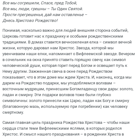
Все мы согрешили, Спасе, пред Тобой,
Все мы, люди, грешны – Ты Один Святой.
Прости прегрешенья, дай нам оставленье –
Днесь Христово Рождество!
Понимая, насколько важно для людей внешняя сторона событий,
Церковь готовит нас к празднику и особыми рождественскими
традициями. В домах ставится вечнозеленая елка – символ вечной
жизни, которую даровал нам Христос. Звезда, которой мы
увенчиваем наши елки, напоминает о Вифлеемской звезде. Вечером
в сочельник на окна принято ставить горящую свечу, как символ
человеческой души, которая горит перед Богом и освещает путь к
Нему другим. Зажженная свеча в окне перед Рождеством
показывает, что в этом доме мы ждем Христа. И, наконец, когда мы
дарим на Рождество подарки, мы уподобляемся волхвам –
восточным мудрецам, принесшим Богомладенцу свои дары: золото,
ладан и смирну. Эти подарки волхвов тоже были глубоко
символичны: золото принесли как Царю, ладан как Богу и смирну
(благовонную мазь, используемую при погребении) как человеку
смертному.
Самая главная цель праздника Рождества Христова – чтобы наши
сердца стали теми Вифлеемскими яслями, в которых родился
Христос. И смысл нашего празднования – в рождении Христа в