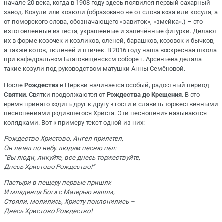
начале 20 века, когда в 1908 году здесь появился первый сахарный
завод. Козули или козюли (образовано не от слова коза или косуля, а
от поморского слова, обозначающего «завиток», «змейка».) – это
изготовленные из теста, украшенные и запечённые фигурки. Делают
их в форме козочек и козликов, оленей, барашков, коровок и бычков,
а также котов, тюленей и птичек. В 2016 году наша воскресная школа
при кафедральном Благовещенском соборе г. Арсеньева делала
такие козули под руководством матушки Анны Семёновой.
После
Рождества
в Церкви начинается особый, радостный период –
Святки
. Святки продолжаются от
Рождества до Крещения
. В это
время принято ходить друг к другу в гости и славить торжественными
песнопениями родившегося Христа. Эти песнопения называются
колядками. Вот к примеру текст одной из них:
Рождество Христово, Ангел прилетел,
Он летел по небу, людям песню пел:
“Вы люди, ликуйте, все днесь торжествуйте,
Днесь Христово Рождество!”
Пастыри в пещеру первые пришли
И младенца Бога с Матерью нашли,
Стояли, молились, Христу поклонились –
Днесь Христово Рождество!