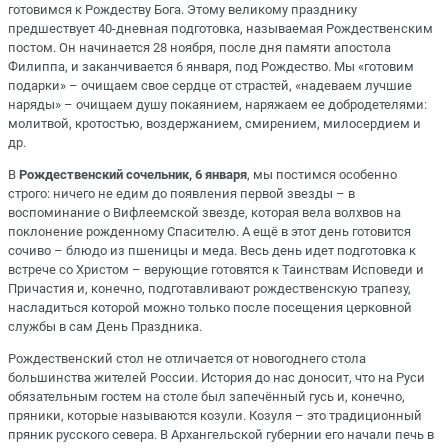
готовимся к Рождеству Бога. Этому великому празднику
предшествует 40-дневная подготовка, называемая Рождественским
постом. Он начинается 28 ноября, после дня памяти апостола
Филиппа, и заканчивается 6 января, под Рождество. Мы «готовим
подарки» – очищаем свое сердце от страстей, «надеваем лучшие
наряды» – очищаем душу покаянием, наряжаем ее добродетелями:
молитвой, кротостью, воздержанием, смирением, милосердием и
др.
В
Рождественский сочельник, 6 января
, мы постимся особенно
строго: ничего не едим до появления первой звезды – в
воспоминание о Вифлеемской звезде, которая вела волхвов на
поклонение рожденному Спасителю. А ещё в этот день готовится
сочиво – блюдо из пшеницы и меда. Весь день идет подготовка к
встрече со Христом – верующие готовятся к Таинствам Исповеди и
Причастия и, конечно, подготавливают рождественскую трапезу,
насладиться которой можно только после посещения церковной
службы в сам День Праздника.
Рождественский стол не отличается от новогоднего стола
большинства жителей России. История до нас доносит, что на Руси
обязательным гостем на столе был запечённый гусь и, конечно,
пряники, которые называются козули. Козуля – это традиционный
пряник русского севера. В Архангельской губернии его начали печь в