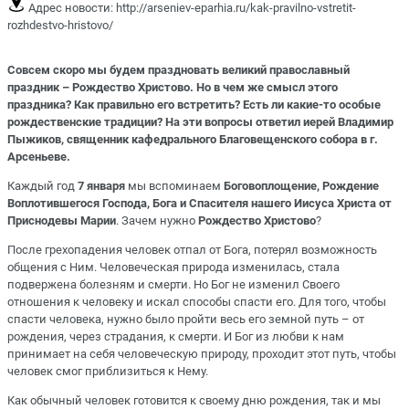
Адрес новости:
http://arseniev-eparhia.ru/kak-pravilno-vstretit-
rozhdestvo-hristovo/
Совсем скоро мы будем праздновать великий православный
праздник – Рождество Христово. Но в чем же смысл этого
праздника? Как правильно его встретить? Есть ли какие-то особые
рождественские традиции? На эти вопросы ответил иерей Владимир
Пыжиков, священник кафедрального Благовещенского собора в г.
Арсеньеве.
Каждый год
7 января
мы вспоминаем
Боговоплощение, Рождение
Воплотившегося Господа, Бога и Спасителя нашего Иисуса Христа от
Приснодевы Марии
. Зачем нужно
Рождество Христово
?
После грехопадения человек отпал от Бога, потерял возможность
общения с Ним. Человеческая природа изменилась, стала
подвержена болезням и смерти. Но Бог не изменил Своего
отношения к человеку и искал способы спасти его. Для того, чтобы
спасти человека, нужно было пройти весь его земной путь – от
рождения, через страдания, к смерти. И Бог из любви к нам
принимает на себя человеческую природу, проходит этот путь, чтобы
человек смог приблизиться к Нему.
Как обычный человек готовится к своему дню рождения, так и мы