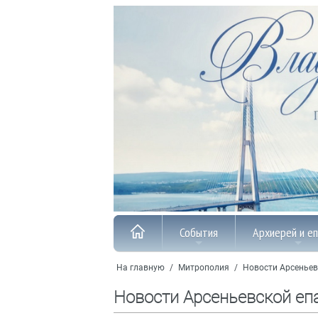
События
Архиерей и е
На главную
/
Митрополия
/
Новости Арсеньев
Новости Арсеньевской еп