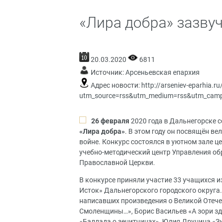
«Лира добра» зазву
20.03.2020
6811
Источник:
Арсеньевская епархия
Адрес новости:
http://arseniev-eparhia.r
utm_source=rss&utm_medium=rss&utm_campai
26 февраля
2020 года в Дальнегорске 
«Лира добра»
. В этом году он посвящён в
войне. Конкурс состоялся в уютном зале ц
учебно-методический центр Управления об
Православной Церкви.
В конкурсе приняли участие 33 учащихся из ш
Исток» Дальнегорского городского округа
написавших произведения о Великой Отече
Смоленщины…», Борис Васильев «А зори зд
«Баллада о зенитчицах», Юлия Друнина «Зи