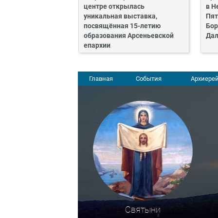
центре открылась
в Н
уникальная выставка,
Пят
посвящённая 15-летию
Бор
образования Арсеньевской
Дал
епархии
Главная
События
Архиерей
Святыни