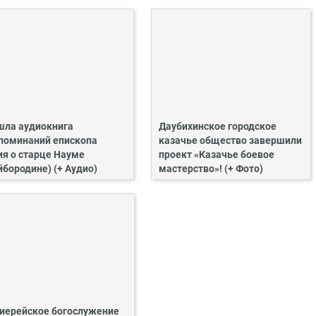
ла аудиокнига
Даубихинское городское
поминаний епископа
казачье общество завершили
ия о старце Науме
проект «Казачье боевое
йбородине) (+ Аудио)
мастерство»! (+ Фото)
иерейское богослужение