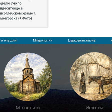
еделю 7-ю по
идесятнице в
исоглебском храме г.
ьнегорска (+ Фото)
 и епархия
Митрополия
Церковная жизнь
Монастыри
История