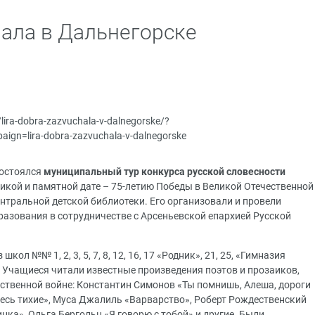
чала в Дальнегорске
u/lira-dobra-zazvuchala-v-dalnegorske/?
gn=lira-dobra-zazvuchala-v-dalnegorske
состоялся
муниципальный тур конкурса русской словесности
еликой и памятной дате – 75-летию Победы в Великой Отечественной
ентральной детской библиотеки. Его организовали и провели
разования в сотрудничестве с Арсеньевской епархией Русской
кол №№ 1, 2, 3, 5, 7, 8, 12, 16, 17 «Родник», 21, 25, «Гимназия
. Учащиеся читали известные произведения поэтов и прозаиков,
ственной войне: Константин Симонов «Ты помнишь, Алеша, дороги
есь тихие», Муса Джалиль «Варварство», Роберт Рождественский
нка», Ольга Бергольц «Я говорю с тобой» и другие. Были