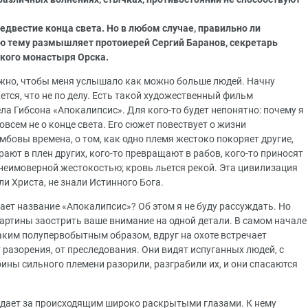
едвестие конца света. Но в любом случае, правильно ли
ую тему размышляет протоиерей Сергий Баранов, секретарь
ского монастыря Орска.
важно, чтобы меня услышало как можно больше людей. Начну
ется, что не по делу. Есть такой художественный фильм
а Гибсона «Апокалипсис». Для кого-то будет непонятно: почему я
овсем не о конце света. Его сюжет повествует о жизни
бовы времена, о том, как одно племя жестоко покоряет другие,
ают в плен других, кого-то превращают в рабов, кого-то приносят
 неимоверной жестокостью; кровь льется рекой. Эта цивилизация
ли Христа, не знали Истинного Бога.
ает название «Апокалипсис»? Об этом я не буду рассуждать. Но
картины заострить ваше внимание на одной детали. В самом начале
аким полупервобытным образом, вдруг на охоте встречает
 разорения, от преследования. Они видят испуганных людей, с
ины сильного племени разорили, разграбили их, и они спасаются
людает за происходящим широко раскрытыми глазами. К нему