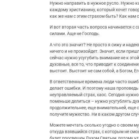
Нужно направить в нужное русло. Нужно к
каждому христианину, который хочет говор
как же нам с этим страхом быть? Как нам с
И вот вторая часть вопроса начинается с 
силами. Аще не Господь.
А что это значит? Не просто я сижу и надеюс
ничего и не произойдет. Значит, если при
сейчас нужно усугубить внимание не к этой
духовные, все то, что приводит к соединен
выстоит. Выстоит не сам собой, а Богом, Е
В ответственные времена люди часто ошиб
делает ошибки. И поэтому наша проповедь 
неуправляемый страх, хаос. Сегодня нужно
поменьше делиться – нужно усугублять ду
продолжительнее, еще внимательней, еще с
получите мужество. Ни в каком другом слу
Можете мечтать сколько угодно о своем му
откуда взявшийся страх, с которым не смож
будет просвещен Духом Святым, потому что