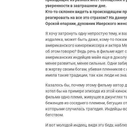
уверенности в завтрашнем дне.
Кто-то склонен видеть в происходящем пр
реагировать на все это страхом? На данн
Орской епархии, духовник Иверского жен
Я хочу затронуть одну непростую тему, и 
издалека, может быть даже, кому-то покаж
американского кинорежиссера и актера Мел
об этом говорю? Ведь речь в фильме идет с
американских индейцев майя еще в доколум
менее развитые, менее сильные. Одни забир
в жертву своим богам, убивая пленников с
имела такие традиции, так как люди не зна
Казалось бы, почему этому фильму автор д
хотел бы на примере эпизода из этой кино
фильма одно племя, живущее в джунглях т
беженцев из соседнего племени, бегущих от
которыми случилась трагедия. Индейцы-во
бегством.
И вот молодой индеец, видя эту беду, наб