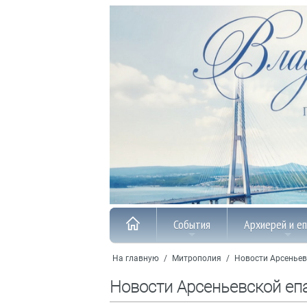
События
Архиерей и е
На главную
/
Митрополия
/
Новости Арсеньев
Новости Арсеньевской еп