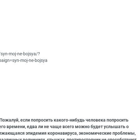
u/syn-moj-ne-bojsya/?
ign=syn-moj-ne-bojsya
Пожалуй, если попросить какого-нибудь человека попросить
го времени, едва ли не чаще всего можно будет услышать о
должающаяся эпидемия коронавируса, экономические проблемы,
различных волнениях, стычках, противостоянии не способствуют