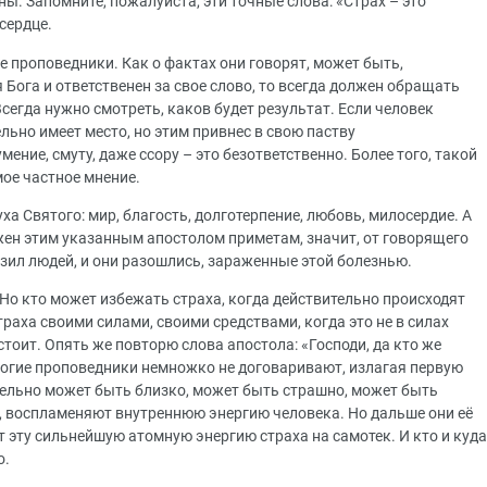
ы. Запомните, пожалуйста, эти точные слова: «Страх – это
сердце.
ие проповедники. Как о фактах они говорят, может быть,
 Бога и ответственен за свое слово, то всегда должен обращать
 Всегда нужно смотреть, каков будет результат. Если человек
ьно имеет место, но этим привнес в свою паству
ение, смуту, даже ссору – это безответственно. Более того, такой
мое частное мнение.
ха Святого: мир, благость, долготерпение, любовь, милосердие. А
ен этим указанным апостолом приметам, значит, от говорящего
азил людей, и они разошлись, зараженные этой болезнью.
 Но кто может избежать страха, когда действительно происходят
аха своими силами, своими средствами, когда это не в силах
стоит. Опять же повторю слова апостола: «Господи, да кто же
ногие проповедники немножко не договаривают, излагая первую
ительно может быть близко, может быть страшно, может быть
, воспламеняют внутреннюю энергию человека. Но дальше они её
т эту сильнейшую атомную энергию страха на самотек. И кто и куда
о.