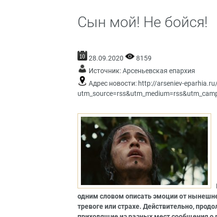
Сын мой! Не бойся!
28.09.2020
8159
Источник:
Арсеньевская епархия
Адрес новости:
http://arseniev-eparhia.r
utm_source=rss&utm_medium=rss&utm_campa
одним словом описать эмоции от нынешне
тревоге или страхе. Действительно, про
приходящие из разных мест сообщения о 