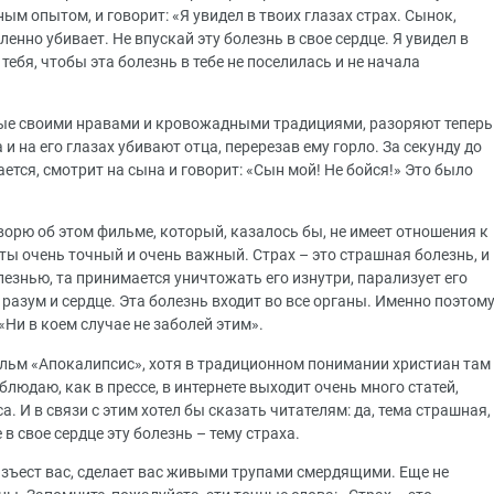
ым опытом, и говорит: «Я увидел в твоих глазах страх. Сынок,
енно убивает. Не впускай эту болезнь в свое сердце. Я увидел в
тебя, чтобы эта болезнь в тебе не поселилась и не начала
ые своими нравами и кровожадными традициями, разоряют теперь
и на его глазах убивают отца, перерезав ему горло. За секунду до
ается, смотрит на сына и говорит: «Сын мой! Не бойся!» Это было
ворю об этом фильме, который, казалось бы, не имеет отношения к
нты очень точный и очень важный. Страх – это страшная болезнь, и
лезнью, та принимается уничтожать его изнутри, парализует его
 разум и сердце. Эта болезнь входит во все органы. Именно поэтом
Ни в коем случае не заболей этим».
ильм «Апокалипсис», хотя в традиционном понимании христиан там
блюдаю, как в прессе, в интернете выходит очень много статей,
. И в связи с этим хотел бы сказать читателям: да, тема страшная,
в свое сердце эту болезнь – тему страха.
азъест вас, сделает вас живыми трупами смердящими. Еще не