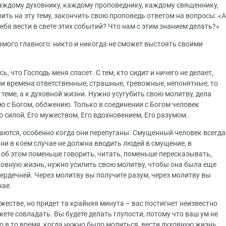
аждому духовнику, каждому проповеднику, каждому священнику,
ить на эту тему, закончить свою проповедь ответом на вопросы: «А
ебя вести в свете этих событий? Что нам с этим знанием делать?»
самого главного: никто и никогда не сможет выстоять своими
ь, что Господь меня спасет. С тем, кто сидит и ничего не делает,
шли времена ответственные, страшные, тревожные, непонятные, то
 теме, а к духовной жизни. Нужно усугубить свою молитву, дела
ию с Богом, обо́жению. Только в соединении с Богом человек
го силой, Его мужеством, Его вдохновением, Его разумом.
аются, особенно когда они перепуганы. Смущенный человек всегда
ни в коем случае не должна вводить людей в смущение, в
 об этом поменьше говорить, читать, поменьше пересказывать,
ховную жизнь, нужно усилить свою молитву, чтобы она была еще
ердечней. Через молитву вы получите разум, через молитву вы
чае.
жестве, но придет та крайняя минута – вас постигнет неизвестно
ете совладать. Вы будете делать глупости, потому что ваш ум не
 в то время, когда нужно было молиться, вести духовную жизнь,