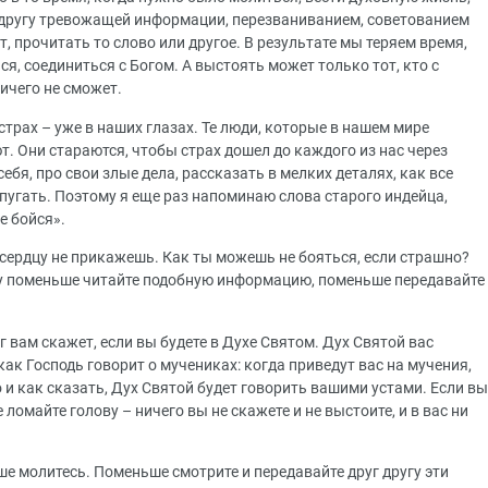
 другу тревожащей информации, перезваниванием, советованием
т, прочитать то слово или другое. В результате мы теряем время,
я, соединиться с Богом. А выстоять может только тот, кто с
ничего не сможет.
 страх – уже в наших глазах. Те люди, которые в нашем мире
т. Они стараются, чтобы страх дошел до каждого из нас через
ебя, про свои злые дела, рассказать в мелких деталях, как все
епугать. Поэтому я еще раз напоминаю слова старого индейца,
е бойся».
 сердцу не прикажешь. Как ты можешь не бояться, если страшно?
ому поменьше читайте подобную информацию, поменьше передавайте
 вам скажет, если вы будете в Духе Святом. Дух Святой вас
 как Господь говорит о мучениках: когда приведут вас на мучения,
о и как сказать, Дух Святой будет говорить вашими устами. Если вы
не ломайте голову – ничего вы не скажете и не выстоите, и в вас ни
е молитесь. Поменьше смотрите и передавайте друг другу эти