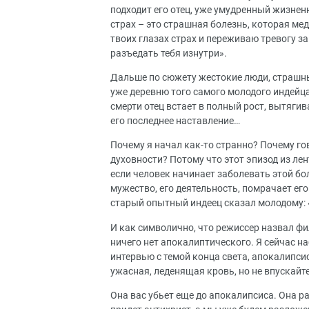
подходит его отец, уже умудренный жизненн
страх – это страшная болезнь, которая медл
твоих глазах страх и переживаю тревогу за 
разъедать тебя изнутри».
Дальше по сюжету жестокие люди, страшн
уже деревню того самого молодого индейца 
смерти отец встает в полный рост, вытягив
его последнее наставление…
Почему я начал как-то странно? Почему го
духовности? Потому что этот эпизод из ле
если человек начинает заболевать этой бо
мужество, его деятельность, помрачает его
старый опытный индеец сказал молодому: «
И как символично, что режиссер назвал ф
ничего нет апокалиптического. Я сейчас на
интервью с темой конца света, апокалипсиса
ужасная, леденящая кровь, но не впускайте 
Она вас убьет еще до апокалипсиса. Она р