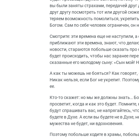
вы были заняты страхами, передачей друг
друг другу посмотреть тот или другой сюже
теряем возможность помолиться, укрепитьс
Богом. Сам по себе человек ограничен, он 
Смотрите: эти времена еще не наступили, а
приближают эти времена, знают, что делаю
новости, стараются побольше сказать про с
будет происходить, чтобы нас заранее пер
сказанные его молодому сыну: «Сын мой! Н
А как ты можешь не бояться? Как говорят,
Никак нельзя, если Бог не укрепит. Поэт
ее.
Кто-то скажет: но мы же должны знать… Бог
просветит, когда и как это будет. Помните,
будут спрашивать вас, не напрягайтесь, чт
будете в Духе. А если вы будете не в Духе, 
мужества не будет, ни вдохновения.
Поэтому побольше ходите в храмы, побольш