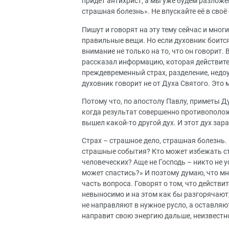
придет антихрист, а мы уже будем разложен
страшная болезнь». Не впускайте её в своё 
Пишут и говорят на эту тему сейчас и мног
правильные вещи. Но если духовник боится
внимание не только на то, что он говорит.
рассказал информацию, которая действител
преждевременный страх, разделение, недоум
духовник говорит не от Духа Святого. Это 
Потому что, по апостолу Павлу, приметы Ду
когда результат совершенно противополож
вышел какой-то другой дух. И этот дух зар
Страх – страшное дело, страшная болезнь.
страшные события? Кто может избежать стр
человеческих? Аще не Господь – никто не у
может спастись?» И поэтому думаю, что м
часть вопроса. Говорят о том, что действ
невыносимо и на этом как бы разгорячают
не направляют в нужное русло, а оставляю
направит свою энергию дальше, неизвестн