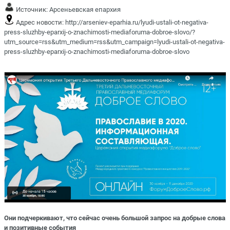
Источник:
Арсеньевская епархия
Адрес новости:
http://arseniev-eparhia.ru/lyudi-ustali-ot-negativa-
press-sluzhby-eparxij-o-znachimosti-mediaforuma-dobroe-slovo/?
utm_source=rss&utm_medium=rss&utm_campaign=lyudi-ustali-ot-negativa-
press-sluzhby-eparxij-o-znachimosti-mediaforuma-dobroe-slovo
Они подчеркивают, что сейчас очень большой запрос на добрые слова
и позитивные события