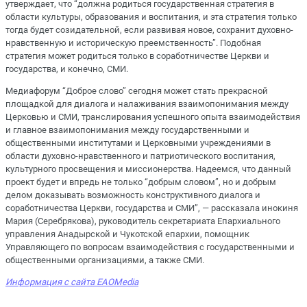
утверждает, что “должна родиться государственная стратегия в
области культуры, образования и воспитания, и эта стратегия только
тогда будет созидательной, если развивая новое, сохранит духовно-
нравственную и историческую преемственность”. Подобная
стратегия может родиться только в соработничестве Церкви и
государства, и конечно, СМИ.
Медиафорум “Доброе слово” сегодня может стать прекрасной
площадкой для диалога и налаживания взаимопонимания между
Церковью и СМИ, транслирования успешного опыта взаимодействия
и главное взаимопонимания между государственными и
общественными институтами и Церковными учреждениями в
области духовно-нравственного и патриотического воспитания,
культурного просвещения и миссионерства. Надеемся, что данный
проект будет и впредь не только “добрым словом”, но и добрым
делом доказывать возможность конструктивного диалога и
соработничества Церкви, государства и СМИ”, — рассказала инокиня
Мария (Серебрякова), руководитель секретариата Епархиального
управления Анадырской и Чукотской епархии, помощник
Управляющего по вопросам взаимодействия с государственными и
общественными организациями, а также СМИ.
Информация с сайта
EAOMedia