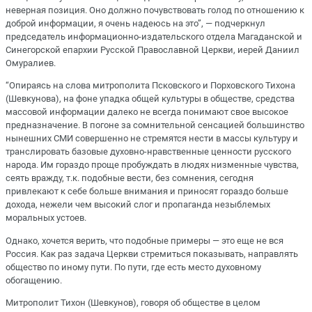
неверная позиция. Оно должно почувствовать голод по отношению к
доброй информации, я очень надеюсь на это”, — подчеркнул
председатель информационно-издательского отдела Магаданской и
Синегорской епархии Русской Православной Церкви, иерей Даниил
Омуралиев.
“Опираясь на слова митрополита Псковского и Порховского Тихона
(Шевкунова), на фоне упадка общей культуры в обществе, средства
массовой информации далеко не всегда понимают свое высокое
предназначение. В погоне за сомнительной сенсацией большинство
нынешних СМИ совершенно не стремятся нести в массы культуру и
транслировать базовые духовно-нравственные ценности русского
народа. Им гораздо проще пробуждать в людях низменные чувства,
сеять вражду, т.к. подобные вести, без сомнения, сегодня
привлекают к себе больше внимания и приносят гораздо больше
дохода, нежели чем высокий слог и пропаганда незыблемых
моральных устоев.
Однако, хочется верить, что подобные примеры — это еще не вся
Россия. Как раз задача Церкви стремиться показывать, направлять
общество по иному пути. По пути, где есть место духовному
обогащению.
Митрополит Тихон (Шевкунов), говоря об обществе в целом