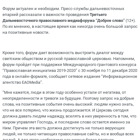
Форум актуален и необходим. Пресс-службы дальневосточных
епархий рассказали о важности проведения
Третьего
Дальневосточного православного медиафорума “Доброе слово”
(12+).
По их мнению, в настоящее время как никогда очень большой запрос
на позитивные новости.
Кроме того, форум дает возможность выстроить диалог между
светским обществом и русской православной церковью. Напомним,
форум пройдет при поддержке Международного грантового конкурса
“Православная инициатива 2019-2020” с 30 ноября по 11 декабря 2020
года в онлайн-формате, сообщает сетевое издание “Информационное
агентство ЕАОMedia”.
“Мне кажется, люди в этом году особенно устали от негатива, от
неопределенности и тревоги за будущее. Поэтому запрос на добрые
слова, на позитивные события очень высокий: людям нужно знать,
что не все потеряно, что жизнь продолжается. И Церковь сегодня
должна давать людям надежду, вселять в них уверенность в том, что
миром управляет Господь, и последнее слово остается именно за
Ним. Причем эта весть должна достигнуть не только верующих
людей, не только читающих православные сайты, но и вообще всех
людей. А для этого необходимо как можно более плотное