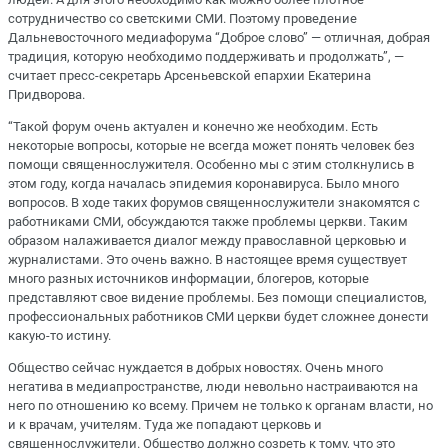
сотрудничество со светскими СМИ. Поэтому проведение
Дальневосточного медиафорума “Доброе слово” — отличная, добрая
традиция, которую необходимо поддерживать и продолжать”, —
считает пресс-секретарь Арсеньевской епархии Екатерина
Придворова.
“Такой форум очень актуален и конечно же необходим. Есть
некоторые вопросы, которые не всегда может понять человек без
помощи священнослужителя. Особенно мы с этим столкнулись в
этом году, когда началась эпидемия коронавируса. Было много
вопросов. В ходе таких форумов священнослужители знакомятся с
работниками СМИ, обсуждаются также проблемы церкви. Таким
образом налаживается диалог между православной церковью и
журналистами. Это очень важно. В настоящее время существует
много разных источников информации, блогеров, которые
представляют свое видение проблемы. Без помощи специалистов,
профессиональных работников СМИ церкви будет сложнее донести
какую-то истину.
Общество сейчас нуждается в добрых новостях. Очень много
негатива в медиапространстве, люди невольно настраиваются на
него по отношению ко всему. Причем не только к органам власти, но
и к врачам, учителям. Туда же попадают церковь и
священнослужители. Общество должно созреть к тому, что это