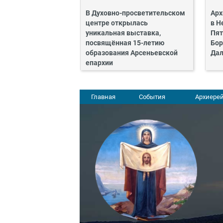
В Духовно-просветительском
Арх
центре открылась
в Н
уникальная выставка,
Пят
посвящённая 15-летию
Бор
образования Арсеньевской
Дал
епархии
Главная
События
Архиерей