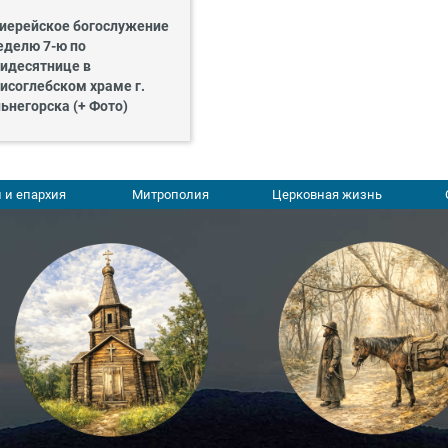
иерейское богослужение
еделю 7-ю по
идесятнице в
исоглебском храме г.
ьнегорска (+ Фото)
 и епархия
Митрополия
Церковная жизнь