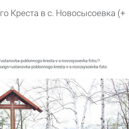
о Креста в с. Новосысоевка (+
ru/ustanovka-poklonnogo-kresta-v-s-novosysoevka-foto/?
gn=ustanovka-poklonnogo-kresta-v-s-novosysoevka-foto