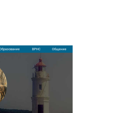
Образование
ВРНС
Общение