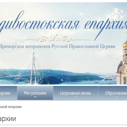
пархия
Митрополия
Церковная жизнь
Образовани
ской епархии
архии