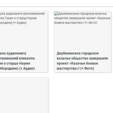
ла аудиокнига
Даубихинское городское
поминаний епископа
казачье общество завершили
ия о старце Науме
проект «Казачье боевое
йбородине) (+ Аудио)
мастерство»! (+ Фото)