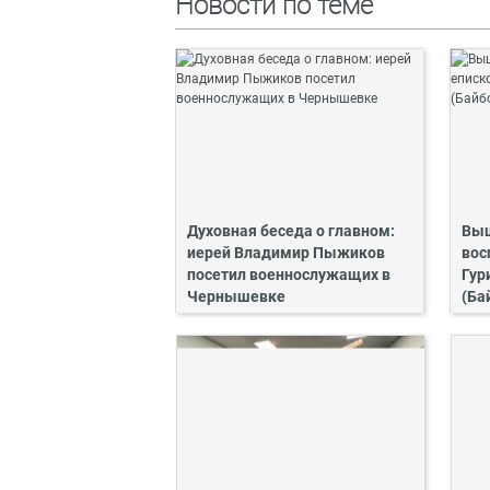
Новости по теме
Духовная беседа о главном:
Выш
иерей Владимир Пыжиков
вос
посетил военнослужащих в
Гур
Чернышевке
(Ба