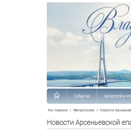
События
Архиерей и е
На главную
/
Митрополия
/
Новости Арсеньев
Новости Арсеньевской еп