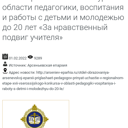
области педагогики, воспитания
и работы с детьми и молодежью
до 20 лет «За нравственный
подвиг учителя»
01.02.2022
9289
Источник:
Арсеньевская епархия
Адрес новости:
http://arseniev-eparhia.ru/otdel-obrazovaniya-
arsenevskoj-eparxii-priglashaet-pedagogov-prinyat-uchastie-v-regionalnom-
etape-xvii-vserossijskogo-konkursa-v-oblasti-pedagogiki-vospitaniya-i-
raboty-s-detmi-i-molodezhyu-do-20-le/