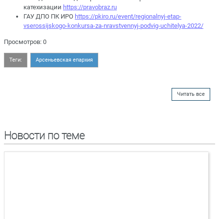
катехизации
https://pravobraz.ru
ГАУ ДПО ПК ИРО
https://pkiro.ru/event/regionalnyj-etap-
vserossijskogo-konkursa-za-nravstvennyj-podvig-uchitelya-2022/
Просмотров: 0
Теги:
Арсеньевская епархия
Читать все
Новости по теме