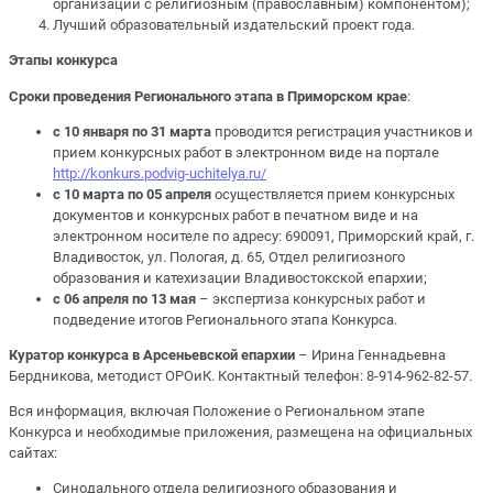
организаций с религиозным (православным) компонентом);
Лучший образовательный издательский проект года.
Этапы конкурса
Сроки проведения Регионального этапа в Приморском крае
:
с 10 января по 31 марта
проводится регистрация участников и
прием конкурсных работ в электронном виде на портале
http://konkurs.podvig-uchitelya.ru/
с 10 марта по 05 апреля
осуществляется прием конкурсных
документов и конкурсных работ в печатном виде и на
электронном носителе по адресу: 690091, Приморский край, г.
Владивосток, ул. Пологая, д. 65, Отдел религиозного
образования и катехизации Владивостокской епархии;
с 06 апреля по 13 мая
– экспертиза конкурсных работ и
подведение итогов Регионального этапа Конкурса.
Куратор конкурса в Арсеньевской епархии
– Ирина Геннадьевна
Бердникова, методист ОРОиК. Контактный телефон: 8-914-962-82-57.
Вся информация, включая Положение о Региональном этапе
Конкурса и необходимые приложения, размещена на официальных
сайтах:
Синодального отдела религиозного образования и