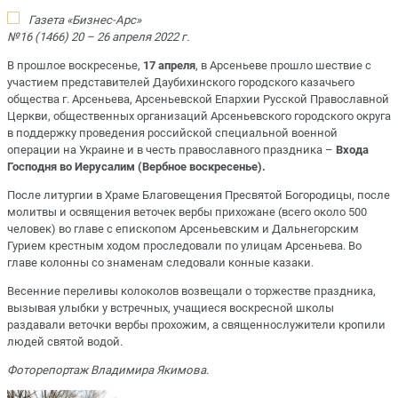
Газета «Бизнес-Арс»
№16 (1466) 20 – 26 апреля 2022 г.
В прошлое воскресенье,
17 апреля
, в Арсеньеве прошло шествие с
участием представителей Даубихинского городского казачьего
общества г. Арсеньева, Арсеньевской Епархии Русской Православной
Церкви, общественных организаций Арсеньевского городского округа
в поддержку проведения российской специальной военной
операции на Украине и в честь православного праздника –
Входа
Господня во Иерусалим (Вербное воскресенье).
После литургии в Храме Благовещения Пресвятой Богородицы, после
молитвы и освящения веточек вербы прихожане (всего около 500
человек) во главе с епископом Арсеньевским и Дальнегорским
Гурием крестным ходом проследовали по улицам Арсеньева. Во
главе колонны со знаменам следовали конные казаки.
Весенние переливы колоколов возвещали о торжестве праздника,
вызывая улыбки у встречных, учащиеся воскресной школы
раздавали веточки вербы прохожим, а священнослужители кропили
людей святой водой.
Фоторепортаж Владимира Якимова.