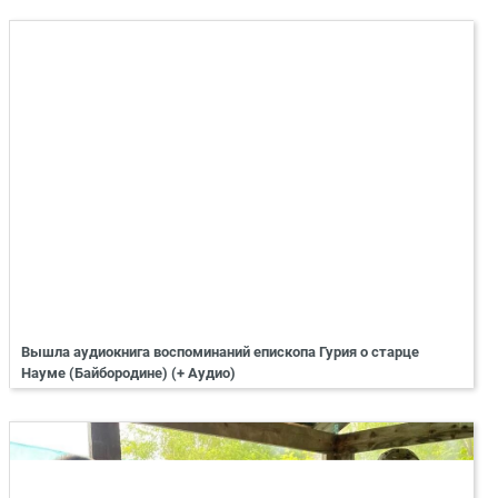
Вышла аудиокнига воспоминаний епископа Гурия о старце
Науме (Байбородине) (+ Аудио)