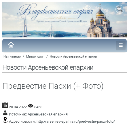
На главную
/
Митрополия
/
Новости Арсеньевской епархии
Новости Арсеньевской епархии
Предвестие Пасхи (+ Фото)
20.04.2022
8458
Источник:
Арсеньевская епархия
Адрес новости:
http://arseniev-eparhia.ru/predvestie-pasxi-foto/