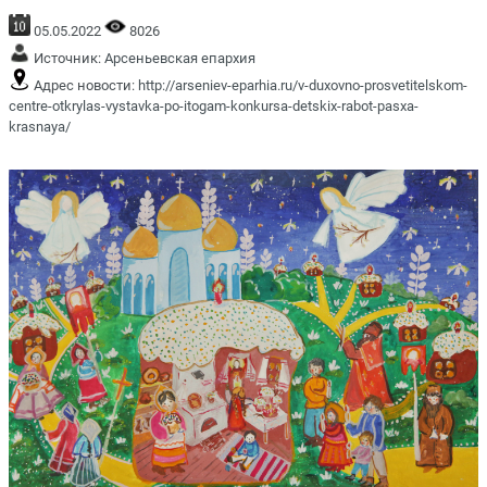
05.05.2022
8026
Источник:
Арсеньевская епархия
Адрес новости:
http://arseniev-eparhia.ru/v-duxovno-prosvetitelskom-
centre-otkrylas-vystavka-po-itogam-konkursa-detskix-rabot-pasxa-
krasnaya/