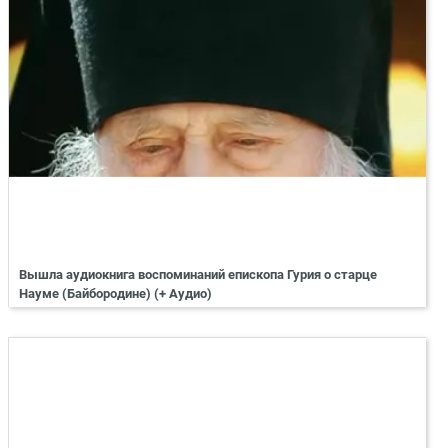
Вышла аудиокнига воспоминаний епископа Гурия о старце
Науме (Байбородине) (+ Аудио)