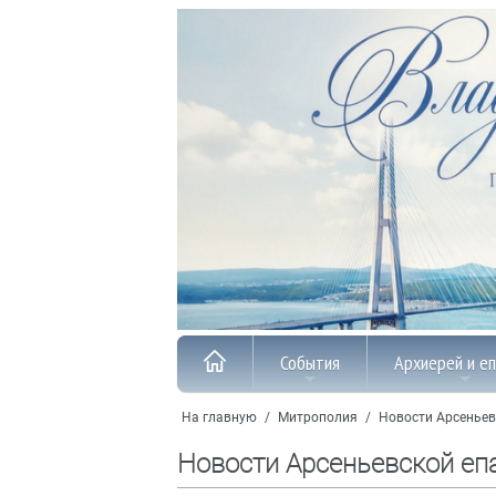
События
Архиерей и е
На главную
/
Митрополия
/
Новости Арсеньев
Новости Арсеньевской еп