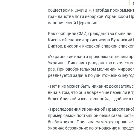
обществом и СМИ В.Р. Легойда прокоммен
гражданства пяти иерархов Украинской Пр
канонической Церковью.
Как сообщили СМИ, гражданства были лиш
Киевской епархии архиепископ Бучанский 
Виктор, викарии Киевской епархии еписко
«Украинские власти продолжают целенапр
Украины. Лишение гражданства в качестве
раз. При одобрительном молчании мирово
реализуется задача по уничтожению неугод
«Нет и не может быть никаких доказательст
вина в том, что они вовремя не перешли в
более близкой и желательной», – добавил 
«Преследования Украинской Православной 
пример самой постыдной безнаказанности 
безбожников. Призываем международные 
Украине беззаконие по отношению к предст