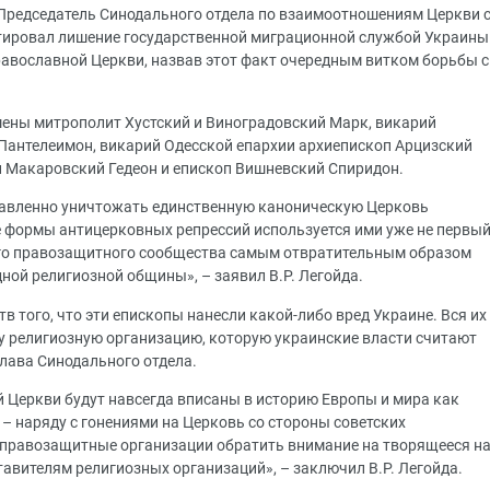
Председатель Синодального отдела по взаимоотношениям Церкви 
тировал лишение государственной миграционной службой Украины
авославной Церкви, назвав этот факт очередным витком борьбы с
ены митрополит Хустский и Виноградовский Марк, викарий
Пантелеимон, викарий Одесской епархии архиепископ Арцизский
п Макаровский Гедеон и епископ Вишневский Спиридон.
авленно уничтожать единственную каноническую Церковь
 формы антицерковных репрессий используется ими уже не первы
го правозащитного сообщества самым отвратительным образом
ной религиозной общины», – заявил В.Р. Легойда.
в того, что эти епископы нанесли какой-либо вред Украине. Вся их
 ту религиозную организацию, которую украинские власти считают
глава Синодального отдела.
Церкви будут навсегда вписаны в историю Европы и мира как
– наряду с гонениями на Церковь со стороны советских
правозащитные организации обратить внимание на творящееся н
авителям религиозных организаций», – заключил В.Р. Легойда.