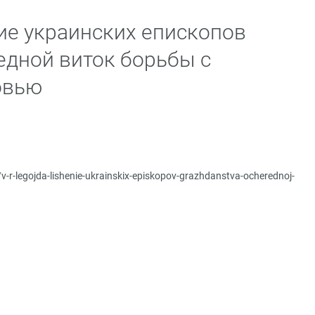
ние украинских епископов
едной виток борьбы с
овью
/v-r-legojda-lishenie-ukrainskix-episkopov-grazhdanstva-ocherednoj-