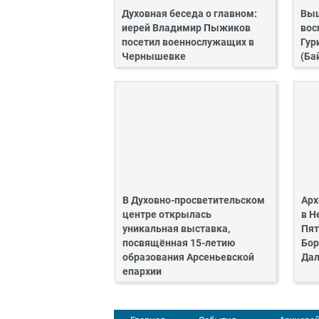
Духовная беседа о главном:
Выш
иерей Владимир Пыжиков
вос
посетил военнослужащих в
Гур
Чернышевке
(Ба
В Духовно-просветительском
Арх
центре открылась
в Н
уникальная выставка,
Пят
посвящённая 15-летию
Бор
образования Арсеньевской
Дал
епархии