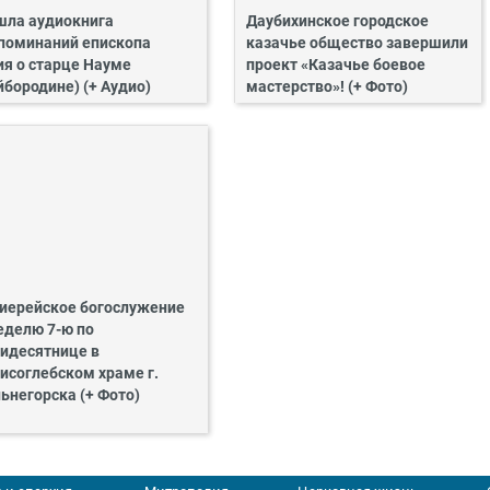
ла аудиокнига
Даубихинское городское
поминаний епископа
казачье общество завершили
ия о старце Науме
проект «Казачье боевое
йбородине) (+ Аудио)
мастерство»! (+ Фото)
иерейское богослужение
еделю 7-ю по
идесятнице в
исоглебском храме г.
ьнегорска (+ Фото)