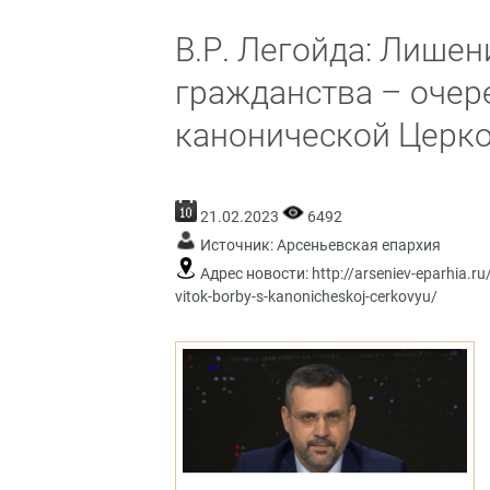
В.Р. Легойда: Лише
гражданства – очер
канонической Церк
21.02.2023
6492
Источник:
Арсеньевская епархия
Адрес новости:
http://arseniev-eparhia.ru
vitok-borby-s-kanonicheskoj-cerkovyu/