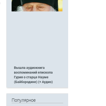
с
й
Вышла аудиокнига
воспоминаний епископа
Гурия о старце Науме
(Байбородине) (+ Аудио)
а
Популярное