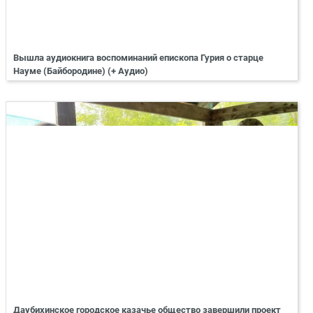
Вышла аудиокнига воспоминаний епископа Гурия о старце
Науме (Байбородине) (+ Аудио)
Даубихинское городское казачье общество завершили проект