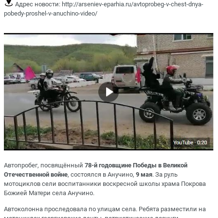
Адрес новости:
http://arseniev-eparhia.ru/avtoprobeg-v-chest-dnya-
pobedy-proshel-v-anuchino-video/
Автопробег, посвящённый
78-й годовщине Победы в Великой
Отечественной войне
, состоялся в Анучино,
9 мая
. За руль
мотоциклов сели воспитанники воскресной школы храма Покрова
Божией Матери села Анучино.
Автоколонна проследовала по улицам села. Ребята разместили на