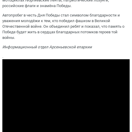
мотоциклах георгиевские ленты, патриотические лозунги,
российские флаги и знамёна Победы.
Автопробег в честь Дня Победы стал символом благодарности и
уважения молодёжи к тем, кто победил фашизм в Великой
Отечественной войне. Он объединил ребят и показал, что память о
Победе будет жить в сердцах благодарных потомков героев той
войны.
Информационный отдел Арсеньевской епархии
.