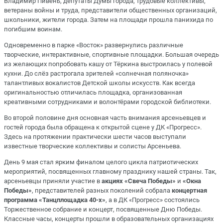
Владимир Пивень, депутаты Думы города, трудовые коллективы,
ветераны войны и труда, представители общественных организаций,
школьники, жители города. Затем на площади прошла панихида по
погибшим воинам.
Одновременно в парке «Восток» развернулись различные
творческие, интерактивные, спортивные площадки. Большая очередь
из желающих попробовать кашу от Тёркина выстроилась у полевой
кухни. До слёз растрогала зрителей «солнечная поляночка»
талантливых вокалистов Детской школы искусств. Как всегда
оригинальностью отличилась площадка, организованная
креативными сотрудниками и волонтёрами городской библиотеки.
Во второй половине дня основная часть внимания арсеньевцев и
гостей города была обращена к открытой сцене у ДК «Прогресс».
Здесь на протяжении практически шести часов выступали
известные творческие коллективы и солисты Арсеньева.
День 9 мая стал ярким финалом целого цикла патриотических
мероприятий, посвященных главному празднику нашей страны. Так,
арсеньевцы приняли участие в
акциях «Свеча Победы»
и
«Окна
Победы»
, представителей разных поколений собрала
концертная
программа «Танцплощадка 40-х»
, а в ДК «Прогресс» состоялись
Торжественное собрание и концерт, посвященные Дню Победы.
Классные часы, концерты прошли в образовательных организациях