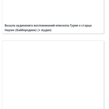
Вышла аудиокнига воспоминаний епископа Гурия о старце
Науме (Байбородине) (+ Аудио)