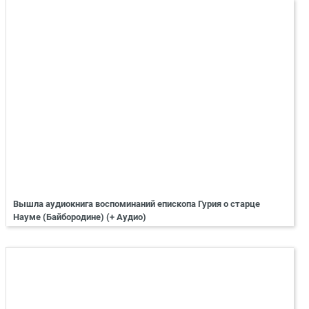
Вышла аудиокнига воспоминаний епископа Гурия о старце
Науме (Байбородине) (+ Аудио)