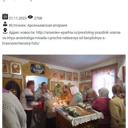
21.11.2023
2708
Источник:
Арсеньевская епархия
Адрес новости:
http://arseniev-eparhia.ru/prestolnyj-prazdnik-xrama-
vo-imya-arxistratiga-mixaila-i-prochix-nebesnyx-sil-besplotnyx-s-
krasnorechenskij-foto/