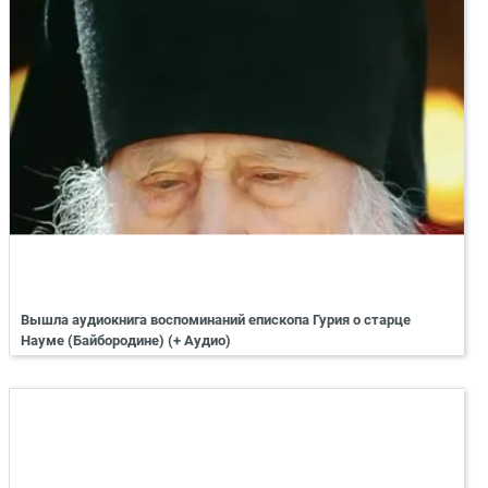
Вышла аудиокнига воспоминаний епископа Гурия о старце
Науме (Байбородине) (+ Аудио)