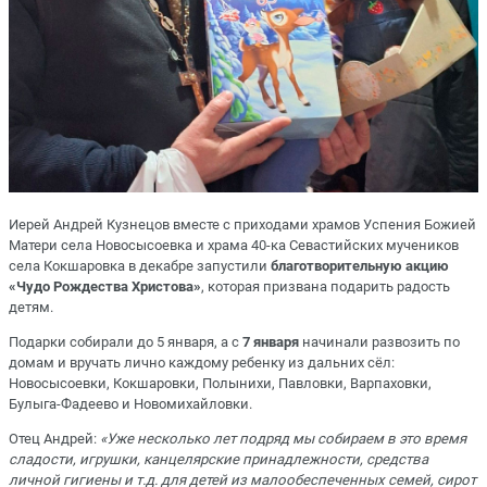
Иерей Андрей Кузнецов вместе с приходами храмов Успения Божией
Матери села Новосысоевка и храма 40-ка Севастийских мучеников
села Кокшаровка в декабре запустили
благотворительную акцию
«Чудо Рождества Христова»
, которая призвана подарить радость
детям.
Подарки собирали до
5 января
, а с
7 января
начинали развозить по
домам и вручать лично каждому ребенку из дальних сёл:
Новосысоевки, Кокшаровки, Полынихи, Павловки, Варпаховки,
Булыга-Фадеево и Новомихайловки.
Отец Андрей:
«Уже несколько лет подряд мы собираем в это время
сладости, игрушки, канцелярские принадлежности, средства
личной гигиены и т.д. для детей из малообеспеченных семей, сирот