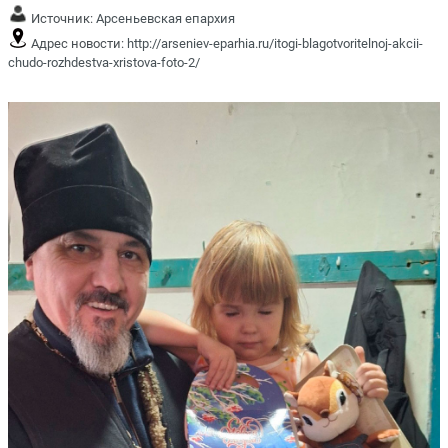
Источник:
Арсеньевская епархия
Адрес новости:
http://arseniev-eparhia.ru/itogi-blagotvoritelnoj-akcii-
chudo-rozhdestva-xristova-foto-2/